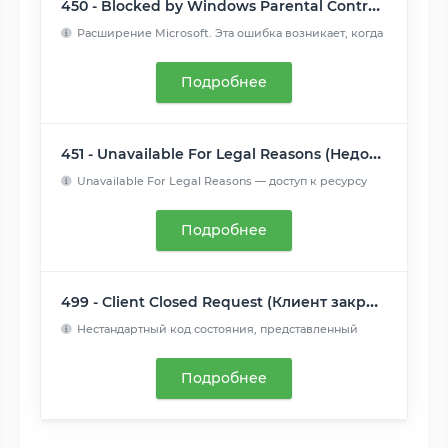
450 - Blocked by Windows Parental Controls (Microsoft) (Заблокировано родительским контролем Windows (Microsoft))
Расширение Microsoft. Эта ошибка возникает, когда
родительск...
Читать далее
Подробнее
451 - Unavailable For Legal Reasons (Недоступно по юридическим причинам)
Unavailable For Legal Reasons — доступ к ресурсу
закрыт по ю...
Читать далее
Подробнее
499 - Client Closed Request (Клиент закрыл соединение)
Нестандартный код состояния, представленный
nginx для случая...
Читать далее
Подробнее