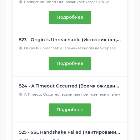
Connection Timed Out, возникает когда CDN не
удалось подключ...
Читать далее
Подробнее
523 - Origin Is Unreachable (Источник недоступен)
Origin Is Unreachable, возникает когда веб-сервер
недостижим...
Читать далее
Подробнее
524 - A Timeout Occurred (Время ожидания истекло)
A Timeout Occurred, возникает при истечении тайм-
аута подклю...
Читать далее
Подробнее
525 - SSL Handshake Failed (Квитирование SSL не удалось)