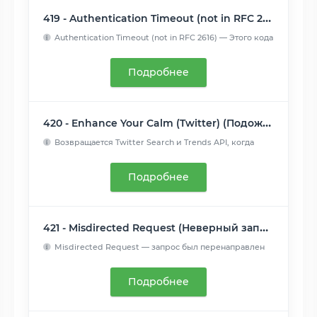
419 - Authentication Timeout (not in RFC 2616) (Обычно ошибка проверки CSRF)
Authentication Timeout (not in RFC 2616) — Этого кода
нет в ...
Читать далее
Подробнее
420 - Enhance Your Calm (Twitter) (Подождите немного (Твиттер))
Возвращается Twitter Search и Trends API, когда
клиент отпра...
Читать далее
Подробнее
421 - Misdirected Request (Неверный запрос)
Misdirected Request — запрос был перенаправлен
на сервер, не...
Читать далее
Подробнее