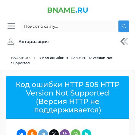
BNAME
.RU
Авторизация
BNAME.RU
» Код ошибки HTTP 505 HTTP Version Not
Supported
Код ошибки HTTP 505 HTTP
Version Not Supported
(Версия HTTP не
поддерживается)