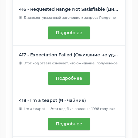
416 - Requested Range Not Satisfiable (Диапазон не достижим)
Диапозон указанный заголовком запроса Range не
может бы...
Читать далее
Подробнее
417 - Expectation Failed (Ожидание не удалось)
Этот код ответа означает, что ожидание, полученное
из заголо...
Читать далее
Подробнее
418 - I’m a teapot (Я - чайник)
I’m a teapot — Этот код был введен в 1998 году как
одна из т...
Читать далее
Подробнее