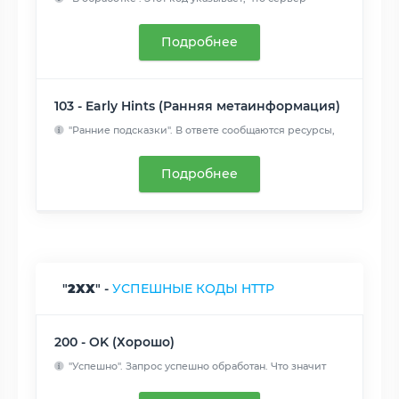
получил запрос...
Читать далее
Подробнее
103 - Early Hints (Ранняя метаинформация)
"Ранние подсказки". В ответе сообщаются ресурсы,
которые мог...
Читать далее
Подробнее
"
2XX
" -
УСПЕШНЫЕ КОДЫ HTTP
200 - OK (Хорошо)
"Успешно". Запрос успешно обработан. Что значит
"успешно", з...
Читать далее