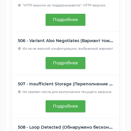
"HTTP-версия не поддерживается". HTTP-версия,
используемая в...
Читать далее
Подробнее
506 - Variant Also Negotiates (Вариант тоже проводит согласование)
Из-за не верной конфигурации, выбранный вариант
указывает са...
Читать далее
Подробнее
507 - Insufficient Storage (Переполнение хранилища)
Не хватает места для выполнения текущего запроса.
Проблема м...
Читать далее
Подробнее
508 - Loop Detected (Обнаружено бесконечное перенаправление)