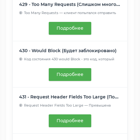
429 - Too Many Requests (Слишком много запросов)
Too Many Requests — клиент попытался отправить
слишком много...
Читать далее
Подробнее
430 - Would Block (Будет заблокировано)
Код состояния 430 would Block - это код, который
сервер мог ...
Читать далее
Подробнее
431 - Request Header Fields Too Large (Поля заголовка запроса слишком большие)
Request Header Fields Too Large — Превышена
допустимая длина...
Читать далее
Подробнее