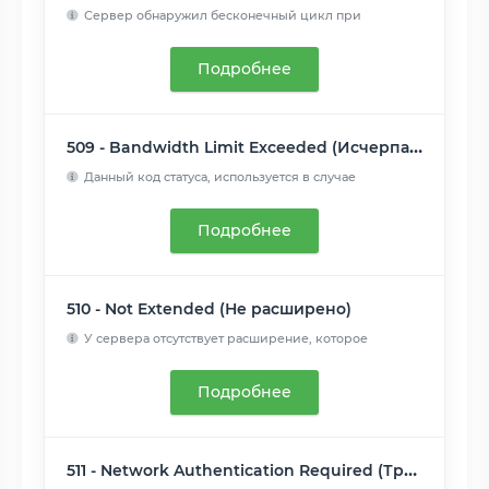
Сервер обнаружил бесконечный цикл при
обработке запроса....
Читать далее
Подробнее
509 - Bandwidth Limit Exceeded (Исчерпана пропускная ширина канала)
Данный код статуса, используется в случае
превышения веб пло...
Читать далее
Подробнее
510 - Not Extended (Не расширено)
У сервера отсутствует расширение, которое
пытается использов...
Читать далее
Подробнее
511 - Network Authentication Required (Требуется сетевая аутентификация)