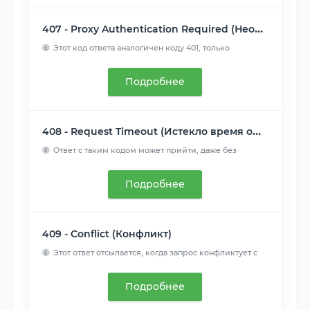
407 - Proxy Authentication Required (Необходима аутентификация прокси)
Этот код ответа аналогичен коду 401, только
аутентификация т...
Читать далее
Подробнее
408 - Request Timeout (Истекло время ожидания)
Ответ с таким кодом может прийти, даже без
предшествующего з...
Читать далее
Подробнее
409 - Conflict (Конфликт)
Этот ответ отсылается, когда запрос конфликтует с
текущим со...
Читать далее
Подробнее