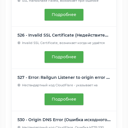
SSL Handshake Failed, возникает при ошибке
рукопожатия SSL м...
Читать далее
Подробнее
526 - Invalid SSL Certificate (Недействительный сертификат SSL)
Invalid SSL Certificate, возникает когда не удаётся
подтверд...
Читать далее
Подробнее
527 - Error: Railgun Listener to origin error (Ошибка прослушивателя рейлгана для источника)
Нестандартный код CloudFlare - указывает на
прерванное соеди...
Читать далее
Подробнее
530 - Origin DNS Error (Ошибка исходного DNS)
Нестандартный код CloudFlare. Ошибка HTTP 530