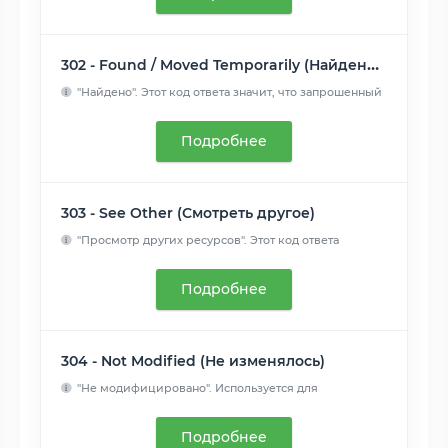
302 - Found / Moved Temporarily (Найдено / Перемещено временно)
"Найдено". Этот код ответа значит, что запрошенный
ресурс вр...
Читать далее
Подробнее
303 - See Other (Смотреть другое)
"Просмотр других ресурсов". Этот код ответа
присылается,&nbs...
Читать далее
Подробнее
304 - Not Modified (Не изменялось)
"Не модифицировано". Используется для
кэширования. Это код о...
Читать далее
Подробнее