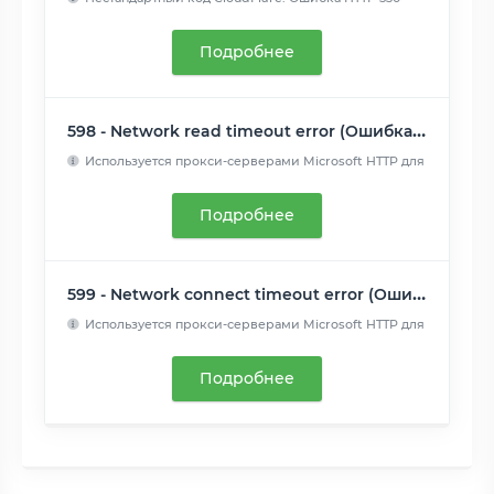
возвращается с...
Читать далее
Подробнее
598 - Network read timeout error (Ошибка тайм-аута сетевого чтения)
Используется прокси-серверами Microsoft HTTP для
передачи си...
Читать далее
Подробнее
599 - Network connect timeout error (Ошибка тайм-аута сетевого подключения)
Используется прокси-серверами Microsoft HTTP для
передачи си...
Читать далее
Подробнее