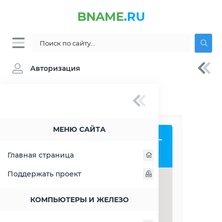
BNAME
.RU
Авторизация
BNAME.RU
» Блокнот копирайтера-
рерайтера онлайн
МЕНЮ САЙТА
Блокнот копирайтера-
рерайтера
Главная страница
Поддержать проект
РАСШИРИТЬ СЛЕВА
КОМПЬЮТЕРЫ И ЖЕЛЕЗО
РАСШИРИТЬ СПРАВА