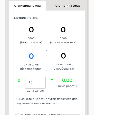
Статистика текста
Статистика фраз
Метрики текста
0
0
слов
слов
(без стоп-слов)
(со стоп-словами)
0
0
символов
символов
(с пробелами)
(без пробелов)
x
=
0.00
цена работы
цена за тыс.
Вы можете выбрать другой параметр для
подсчета стоимости текста
Классическая тошнота текста