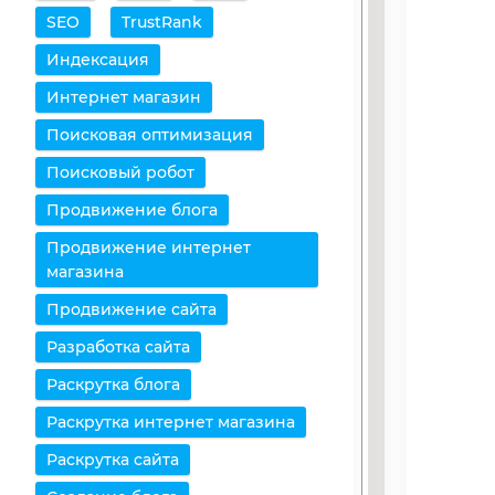
SEO
TrustRank
Индексация
Интернет магазин
Поисковая оптимизация
Поисковый робот
Продвижение блога
Продвижение интернет
магазина
Продвижение сайта
Разработка сайта
Раскрутка блога
Раскрутка интернет магазина
Раскрутка сайта