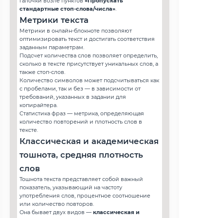
галочки возле пунктов
«Пропускать
стандартные стоп-слова/числа»
.
Метрики текста
Метрики в онлайн-блокноте позволяют
оптимизировать текст и достигать соответствия
заданным параметрам.
Подсчет количества слов позволяет определить,
сколько в тексте присутствует уникальных слов, а
также стоп-слов.
Количество символов может подсчитываться как
с пробелами, так и без — в зависимости от
требований, указанных в задании для
копирайтера.
Статистика фраз — метрика, определяющая
количество повторений и плотность слов в
тексте.
Классическая и академическая
тошнота, средняя плотность
слов
Тошнота текста представляет собой важный
показатель, указывающий на частоту
употребления слов, процентное соотношение
или количество повторов.
Она бывает двух видов —
классическая и