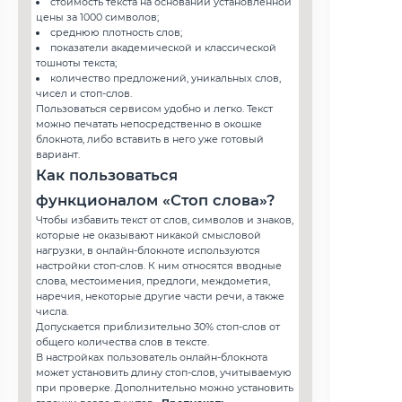
стоимость текста на основании установленной
цены за 1000 символов;
среднюю плотность слов;
показатели академической и классической
тошноты текста;
количество предложений, уникальных слов,
чисел и стоп-слов.
Пользоваться сервисом удобно и легко. Текст
можно печатать непосредственно в окошке
блокнота, либо вставить в него уже готовый
вариант.
Как пользоваться
функционалом «Стоп слова»?
Чтобы избавить текст от слов, символов и знаков,
которые не оказывают никакой смысловой
нагрузки, в онлайн-блокноте используются
настройки стоп-слов. К ним относятся вводные
слова, местоимения, предлоги, междометия,
наречия, некоторые другие части речи, а также
числа.
Допускается приблизительно 30% стоп-слов от
общего количества слов в тексте.
В настройках пользователь онлайн-блокнота
может установить длину стоп-слов, учитываемую
при проверке. Дополнительно можно установить