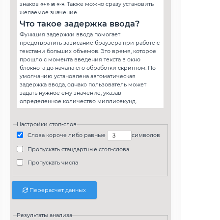
знаков
«+» и «-»
. Также можно сразу установить
желаемое значение.
Что такое задержка ввода?
Функция задержки ввода помогает
предотвратить зависание браузера при работе с
текстами больших объемов. Это время, которое
прошло с момента введения текста в окно
блокнота до начала его обработки скриптом. По
умолчанию установлена автоматическая
задержка ввода, однако пользователь может
задать нужное ему значение, указав
определенное количество миллисекунд.
Настройки стоп-слов
Слова короче либо равные
символов
Пропускать стандартные стоп-слова
Пропускать числа
Перерасчет данных
Результаты анализа