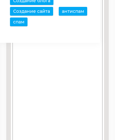
Создание блога
Создание сайта
антиспам
спам