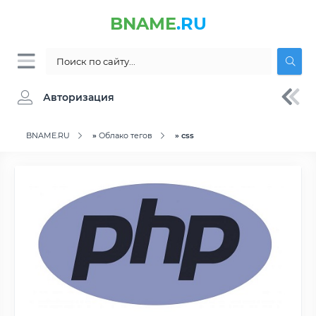
BNAME
.RU
Авторизация
BNAME.RU
»
Облако тегов
» css