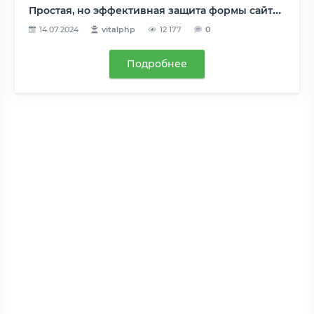
Простая, но эффективная защита формы сайта от спама, без капчи. Средствами HTML, PHP, CSS
14.07.2024
vitalphp
12 177
0
Подробнее