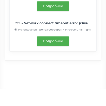
Подробнее
599 - Network connect timeout error (Ошибка тайм-аута сетевого подключения)
Используется прокси-серверами Microsoft HTTP для
передачи си...
Читать далее
Подробнее
Copyright © BNAME.RU 2006 –
2026 | Все права защищены.