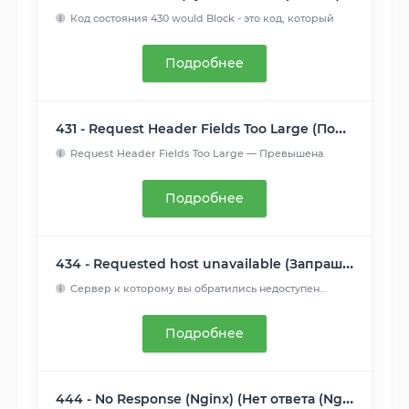
Код состояния 430 would Block - это код, который
сервер мог ...
Читать далее
Подробнее
431 - Request Header Fields Too Large (Поля заголовка запроса слишком большие)
Request Header Fields Too Large — Превышена
допустимая длина...
Читать далее
Подробнее
434 - Requested host unavailable (Запрашиваемый адрес недоступен)
Сервер к которому вы обратились недоступен...
Читать далее
Подробнее
444 - No Response (Nginx) (Нет ответа (Nginx))