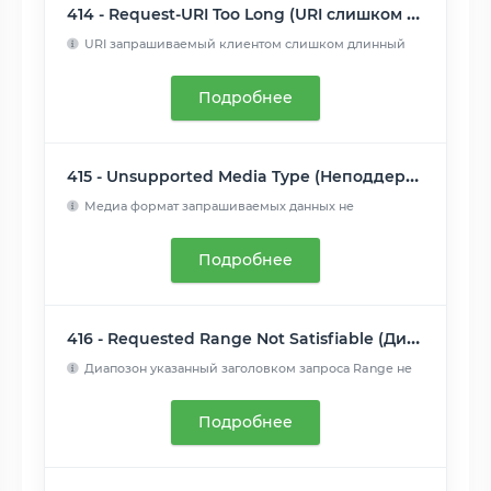
414 - Request-URI Too Long (URI слишком длинный)
URI запрашиваемый клиентом слишком длинный
для того, чтобы с...
Читать далее
Подробнее
415 - Unsupported Media Type (Неподдерживаемый тип данных)
Медиа формат запрашиваемых данных не
поддерживается сервером...
Читать далее
Подробнее
416 - Requested Range Not Satisfiable (Диапазон не достижим)
Диапозон указанный заголовком запроса Range не
может бы...
Читать далее
Подробнее