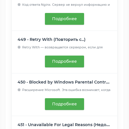
Код ответа Nginx. Сервер не вернул информацию и
закрыл соеди...
Читать далее
Подробнее
449 - Retry With (Повторить с...)
Retry With — возвращается сервером, если для
обработки запро...
Читать далее
Подробнее
450 - Blocked by Windows Parental Controls (Microsoft) (Заблокировано родительским контролем Windows (Microsoft))
Расширение Microsoft. Эта ошибка возникает, когда
родительск...
Читать далее
Подробнее
451 - Unavailable For Legal Reasons (Недоступно по юридическим причинам)