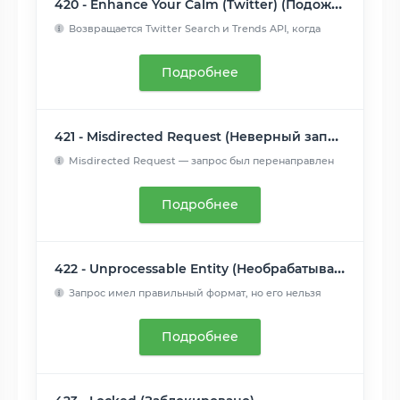
420 - Enhance Your Calm (Twitter) (Подождите немного (Твиттер))
Возвращается Twitter Search и Trends API, когда
клиент отпра...
Читать далее
Подробнее
421 - Misdirected Request (Неверный запрос)
Misdirected Request — запрос был перенаправлен
на сервер, не...
Читать далее
Подробнее
422 - Unprocessable Entity (Необрабатываемый экземпляр)
Запрос имел правильный формат, но его нельзя
обработать из-з...
Читать далее
Подробнее