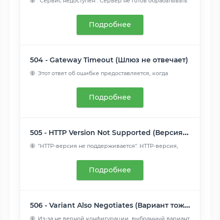
"Сервис недоступен". Сервер не готов обрабатывать
запрос. За...
Читать далее
Подробнее
504 - Gateway Timeout (Шлюз не отвечает)
Этот ответ об ошибке предоставляется, когда
сервер действует...
Читать далее
Подробнее
505 - HTTP Version Not Supported (Версия HTTP не поддерживается)
"HTTP-версия не поддерживается". HTTP-версия,
используемая в...
Читать далее
Подробнее
506 - Variant Also Negotiates (Вариант тоже проводит согласование)
Из-за не верной конфигурации, выбранный вариант