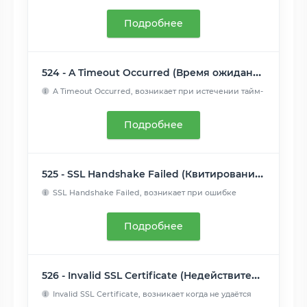
недостижим...
Читать далее
Подробнее
524 - A Timeout Occurred (Время ожидания истекло)
A Timeout Occurred, возникает при истечении тайм-
аута подклю...
Читать далее
Подробнее
525 - SSL Handshake Failed (Квитирование SSL не удалось)
SSL Handshake Failed, возникает при ошибке
рукопожатия SSL м...
Читать далее
Подробнее
526 - Invalid SSL Certificate (Недействительный сертификат SSL)
Invalid SSL Certificate, возникает когда не удаётся
подтверд...
Читать далее