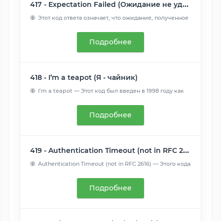
417 - Expectation Failed (Ожидание не удалось)
Этот код ответа означает, что ожидание, полученное
из заголо...
Читать далее
Подробнее
418 - I’m a teapot (Я - чайник)
I’m a teapot — Этот код был введен в 1998 году как
одна из т...
Читать далее
Подробнее
419 - Authentication Timeout (not in RFC 2616) (Обычно ошибка проверки CSRF)
Authentication Timeout (not in RFC 2616) — Этого кода
нет в ...
Читать далее
Подробнее