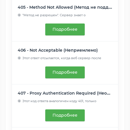
405 - Method Not Allowed (Метод не поддерживается)
"Метод не разрешен". Сервер знает о
запрашиваемом методе, но...
Читать далее
Подробнее
406 - Not Acceptable (Неприемлемо)
Этот ответ отсылается, когда веб сервер после
выполнения ser...
Читать далее
Подробнее
407 - Proxy Authentication Required (Необходима аутентификация прокси)
Этот код ответа аналогичен коду 401, только
аутентификация т...
Читать далее
Подробнее