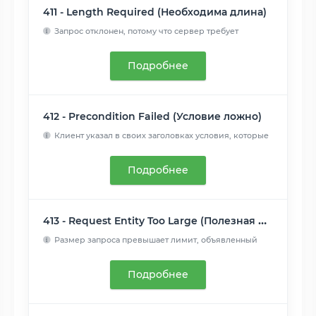
411 - Length Required (Необходима длина)
Запрос отклонен, потому что сервер требует
указание заголовк...
Читать далее
Подробнее
412 - Precondition Failed (Условие ложно)
Клиент указал в своих заголовках условия, которые
сервер не ...
Читать далее
Подробнее
413 - Request Entity Too Large (Полезная нагрузка слишком велика)
Размер запроса превышает лимит, объявленный
сервером. Сервер...
Читать далее
Подробнее