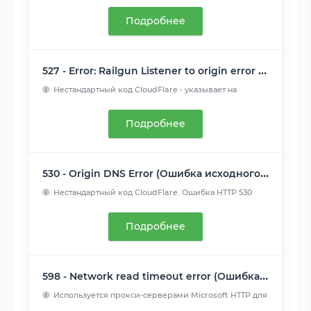
Подробнее
527 - Error: Railgun Listener to origin error (Ошибка прослушивателя рейлгана для источника)
Нестандартный код CloudFlare - указывает на
прерванное соеди...
Читать далее
Подробнее
530 - Origin DNS Error (Ошибка исходного DNS)
Нестандартный код CloudFlare. Ошибка HTTP 530
возвращается с...
Читать далее
Подробнее
598 - Network read timeout error (Ошибка тайм-аута сетевого чтения)
Используется прокси-серверами Microsoft HTTP для
передачи си...
Читать далее