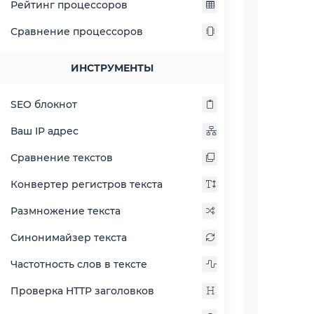
Рейтинг процессоров
Сравнение процессоров
РАСШИРИТЬ СПРАВА
ИНСТРУМЕНТЫ
Данный инструмент поможет Вам
SEO блокнот
узнать заголовки ответа сервера-
сайта. Проверить статус HTTP
Ваш IP адрес
заголовков, узнать о редиректах и
ошибках. Здесь же вы можете
Сравнение текстов
узнать IP адрес сайта.
URL сайта
Конвертер регистров текста
Размножение текста
Referer (Необязательно)
Синонимайзер текста
Частотность слов в тексте
UserAgent (Необязательно)
Проверка HTTP заголовков