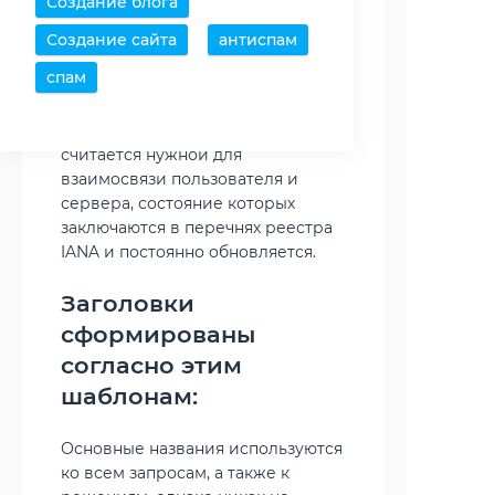
Создание блога
Заголовки согласно типу, HTTP
Создание сайта
антиспам
формируют взаимообмен
спам
данными, по протоколу списков
реестра HTTP, которые включают
представление о данных, что
считается нужной для
взаимосвязи пользователя и
сервера, состояние которых
заключаются в перечнях реестра
IANA и постоянно обновляется.
Заголовки
сформированы
согласно этим
шаблонам:
Основные названия используются
ко всем запросам, а также к