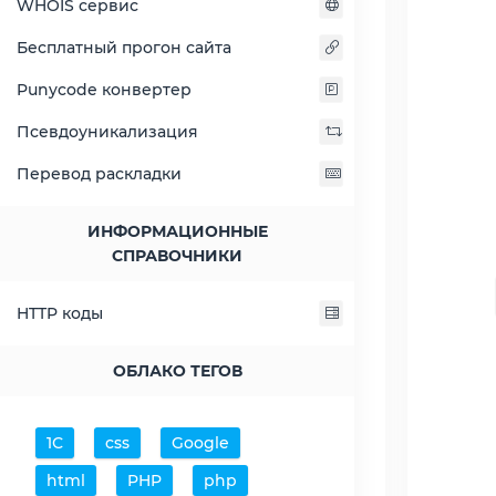
WHOIS сервис
Бесплатный прогон сайта
Получить ответ
Результат обработки
Punycode конвертер
Псевдоуникализация
Что такое HTTP
Перевод раскладки
заголовки?
ИНФОРМАЦИОННЫЕ
Заголовок ответа HTTP,
СПРАВОЧНИКИ
предоставляют возможность
пользователю или серверу
HTTP коды
отсылать дополнительную
информацию вместе с HTTP
запросом или ответом сервера. В
ОБЛАКО ТЕГОВ
HTTP заголовке, содержится
несколько строк
регистронезависимой
1С
css
Google
информации, сначала прописано
html
PHP
php
название HTTP заголовка и после