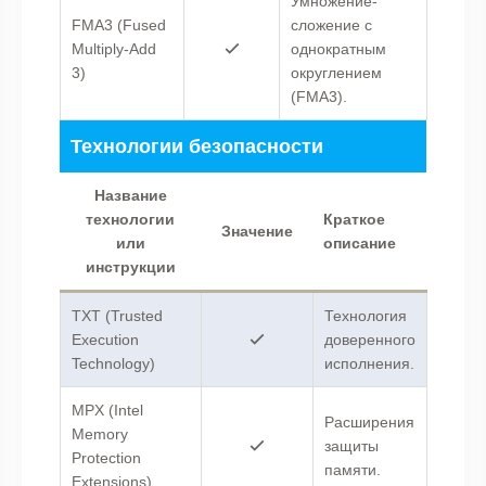
Умножение-
FMA3 (Fused
сложение с
Multiply-Add
однократным
3)
округлением
(FMA3).
Технологии безопасности
Название
технологии
Краткое
Значение
или
описание
инструкции
TXT (Trusted
Технология
Execution
доверенного
Technology)
исполнения.
MPX (Intel
Расширения
Memory
защиты
Protection
памяти.
Extensions)