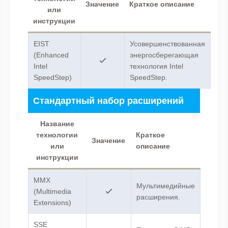
Значение
Краткое описание
или
инструкции
EIST
Усовершенствованная
(Enhanced
энергосберегающая
Intel
технология Intel
SpeedStep)
SpeedStep.
Стандартный набор расширений
Название
технологии
Краткое
Значение
или
описание
инструкции
MMX
Мультимедийные
(Multimedia
расширения.
Extensions)
SSE