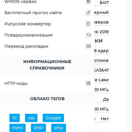
WHOIS сервис
Цена на момент выхода
$417
Тип процессора
Серверный
Бесплатный прогон сайта
Назначение
Для серверов
Punycode конвертер
Дата выхода
2 апреля 2019
Псевдоуникализация
Основные харктеристики
Перевод раскладки
Количество ядер
8 ядер
Количество потоков
16 потоков
ИНФОРМАЦИОННЫЕ
СПРАВОЧНИКИ
Сокет (разъём)
LGA3647
Архитектура процессора
Cascade Lake
HTTP коды
Базовая частота
2100 МГц
ОБЛАКО ТЕГОВ
Авторазгон
Да
Максимальная частота
3200 МГц
1С
css
Google
Свободный множитель процессора
Нет
Процессор
html
PHP
php