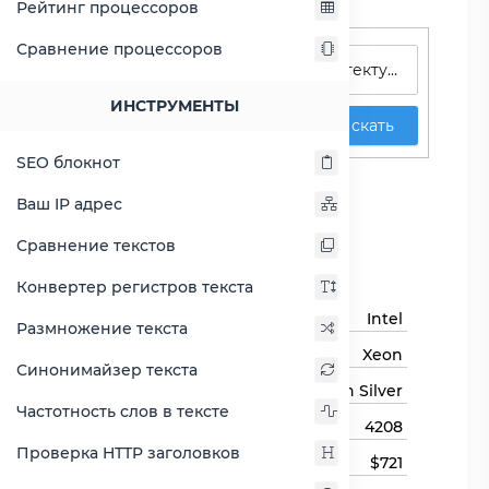
Рейтинг процессоров
Поиск процессоров
Сравнение процессоров
ИНСТРУМЕНТЫ
Искать
SEO блокнот
Xeon Silver 4208
Ваш IP адрес
Сравнить Xeon Silver 4208
Сравнение текстов
Основная информация
Конвертер регистров текста
Бренд
Intel
Размножение текста
Семейство процессоров
Xeon
Синонимайзер текста
Линейка процессора
Xeon Silver
Частотность слов в тексте
Модель процессора
4208
Проверка HTTP заголовков
Цена
$721