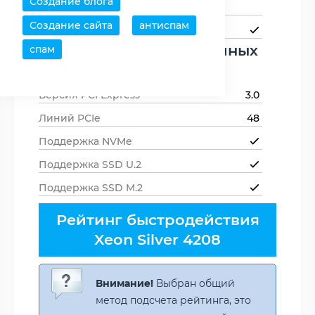
Создание блога
памяти
с
Создание сайта
антиспам
Поддержка ECC-памяти
Поддержка периферийных
спам
устройств
Версия PCI Express
3.0
Линий PCIe
48
Поддержка NVMe
Поддержка SSD U.2
Поддержка SSD M.2
Рейтинг быстродействия
Xeon Silver 4208
Внимание!
Выбран общий
метод подсчета рейтинга, это