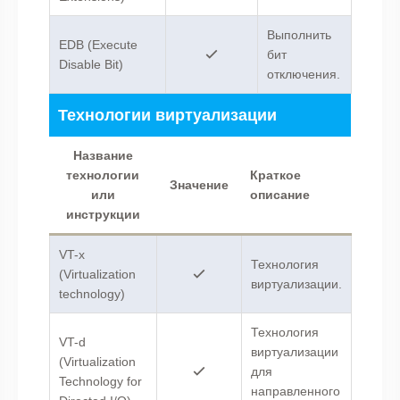
Выполнить
EDB (Execute
бит
Disable Bit)
отключения.
Технологии виртуализации
Название
технологии
Краткое
Значение
или
описание
инструкции
VT-x
Технология
(Virtualization
виртуализации.
technology)
Технология
VT-d
виртуализации
(Virtualization
для
Technology for
направленного