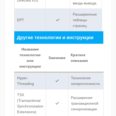
Directed I/O)
ввода-вывода.
Расширенные
EPT
таблицы
страниц.
Другие технологии и инструкции
Название
технологии
Краткое
Значение
или
описание
инструкции
Hyper-
Технология
Threading
гиперпоточности.
TSX
Расширения
(Transactional
транзакционной
Synchronization
синхронизации.
Extensions)