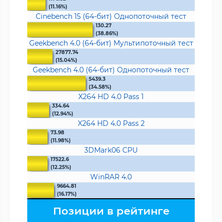
(11.16%)
Cinebench 15 (64-бит) Однопоточный тест
130.27
(38.86%)
Geekbench 4.0 (64-бит) Мультипоточный тест
27877.74
(15.04%)
Geekbench 4.0 (64-бит) Однопоточный тест
5439.3
(34.58%)
X264 HD 4.0 Pass 1
334.64
(12.94%)
X264 HD 4.0 Pass 2
73.98
(11.98%)
3DMark06 CPU
17522.6
(12.25%)
WinRAR 4.0
9664.81
(16.17%)
Позиции в рейтинге