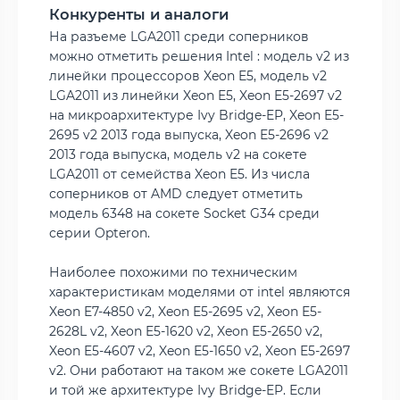
Конкуренты и аналоги
На разъеме LGA2011 среди соперников
можно отметить решения Intel : модель v2 из
линейки процессоров Xeon E5, модель v2
LGA2011 из линейки Xeon E5, Xeon E5-2697 v2
на микроархитектуре Ivy Bridge-EP, Xeon E5-
2695 v2 2013 года выпуска, Xeon E5-2696 v2
2013 года выпуска, модель v2 на сокете
LGA2011 от семейства Xeon E5. Из числа
соперников от AMD следует отметить
модель 6348 на сокете Socket G34 среди
серии Opteron.
Наиболее похожими по техническим
характеристикам моделями от intel являются
Xeon E7-4850 v2, Xeon E5-2695 v2, Xeon E5-
2628L v2, Xeon E5-1620 v2, Xeon E5-2650 v2,
Xeon E5-4607 v2, Xeon E5-1650 v2, Xeon E5-2697
v2. Они работают на таком же сокете LGA2011
и той же архитектуре Ivy Bridge-EP. Если