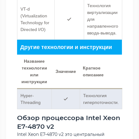
Технология
VT-d
виртуализации
(Virtualization
для
Technology for
направленного
Directed I/O)
ввода-вывода.
Другие технологии и инструкции
Название
технологии
Краткое
Значение
или
описание
инструкции
Hyper-
Технология
Threading
гиперпоточности.
Обзор процессора Intel Xeon
E7-4870 v2
Intel Xeon E7-4870 v2 это центральный