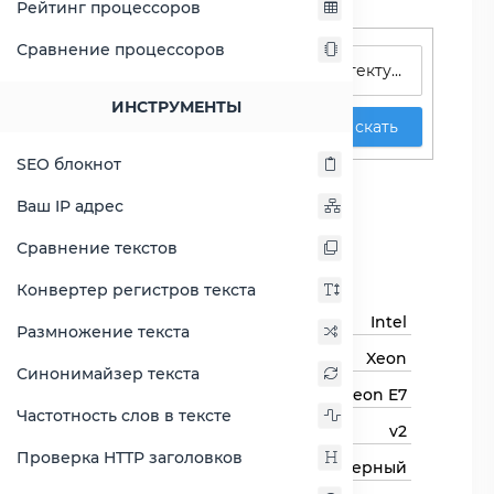
Рейтинг процессоров
Поиск процессоров
Сравнение процессоров
ИНСТРУМЕНТЫ
Искать
SEO блокнот
Xeon E7-4870 v2
Ваш IP адрес
Сравнить Xeon E7-4870 v2
Сравнение текстов
Основная информация
Конвертер регистров текста
Бренд
Intel
Размножение текста
Семейство процессоров
Xeon
Синонимайзер текста
Линейка процессора
Xeon E7
Частотность слов в тексте
Модель процессора
v2
Проверка HTTP заголовков
Тип процессора
Серверный