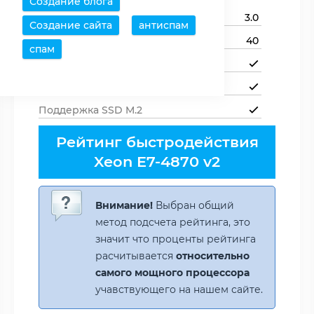
Создание блога
Версия PCI Express
3.0
Создание сайта
антиспам
Линий PCIe
40
спам
Поддержка NVMe
Поддержка SSD U.2
Поддержка SSD M.2
Рейтинг быстродействия
Xeon E7-4870 v2
Внимание!
Выбран общий
метод подсчета рейтинга, это
значит что проценты рейтинга
расчитывается
относительно
самого мощного процессора
учавствующего на нашем сайте.