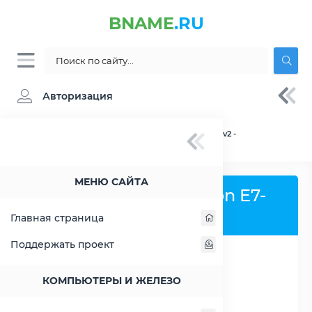
BNAME
.RU
Авторизация
BNAME.RU
» Процессор Intel Xeon E7-4870 v2 -
характеристики, цены, тесты
МЕНЮ САЙТА
Процессор Intel Xeon E7-
4870 v2
Главная страница
Поддержать проект
РАСШИРИТЬ СЛЕВА
КОМПЬЮТЕРЫ И ЖЕЛЕЗО