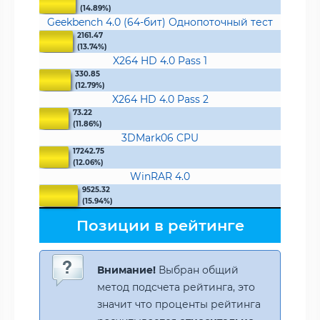
(14.89%)
Geekbench 4.0 (64-бит) Однопоточный тест
2161.47
(13.74%)
X264 HD 4.0 Pass 1
330.85
(12.79%)
X264 HD 4.0 Pass 2
73.22
(11.86%)
3DMark06 CPU
17242.75
(12.06%)
WinRAR 4.0
9525.32
(15.94%)
Позиции в рейтинге
Внимание!
Выбран общий
метод подсчета рейтинга, это
значит что проценты рейтинга