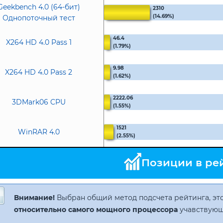
Geekbench 4.0 (64-бит)
2310
(14.69%)
Однопоточный тест
46.4
X264 HD 4.0 Pass 1
(1.79%)
9.98
X264 HD 4.0 Pass 2
(1.62%)
2222.06
3DMark06 CPU
(1.55%)
1521
WinRAR 4.0
(2.55%)
Позиции в ре
Внимание!
Выбран общий метод подсчета рейтинга, это
относительно самого мощного процессора
учавствующ