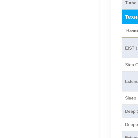
Turbo 
Техн
Назв
EIST (
Stop G
Extend
Sleep 
Deep S
Deeper
Exten