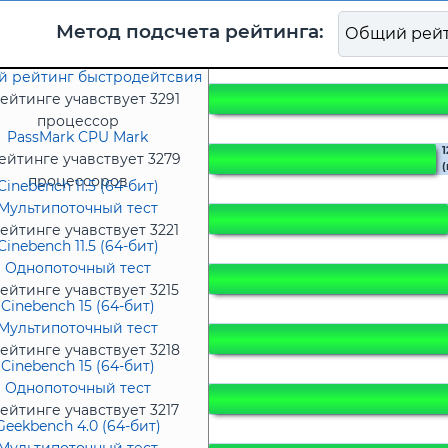
Метод подсчета рейтинга:
 рейтинг быстродейтсвия
ейтинге учавствует 3291
процессор
PassMark CPU Mark
1
ейтинге учавствует 3279
(
процессоров
Cinebench 11.5 (64-бит)
Мультипоточный тест
ейтинге учавствует 3221
Cinebench 11.5 (64-бит)
процессор
Однопоточный тест
ейтинге учавствует 3215
Cinebench 15 (64-бит)
процессоров
Мультипоточный тест
ейтинге учавствует 3218
Cinebench 15 (64-бит)
процессоров
Однопоточный тест
ейтинге учавствует 3217
Geekbench 4.0 (64-бит)
процессоров