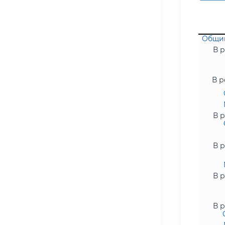
Общий
В р
В р
В р
В р
В р
В р