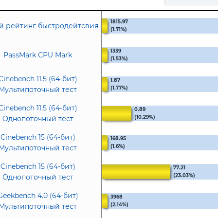
1815.97
 рейтинг быстродейтсвия
(1.71%)
1339
PassMark CPU Mark
(1.53%)
Cinebench 11.5 (64-бит)
1.87
(1.77%)
Мультипоточный тест
Cinebench 11.5 (64-бит)
0.89
(10.29%)
Однопоточный тест
Cinebench 15 (64-бит)
168.95
(1.6%)
Мультипоточный тест
Cinebench 15 (64-бит)
77.21
(23.03%)
Однопоточный тест
Geekbench 4.0 (64-бит)
3968
(2.14%)
Мультипоточный тест