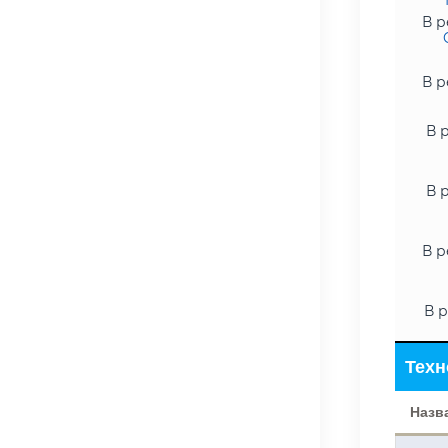
В р
В р
В 
В 
В р
В р
Техн
Назв