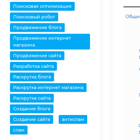
Поисковая оптимизация
Общий
Поисковый робот
Продвижение блога
Продвижение интернет
магазина
Продвижение сайта
Разработка сайта
Раскрутка блога
Раскрутка интернет магазина
Раскрутка сайта
Создание блога
Создание сайта
антиспам
спам