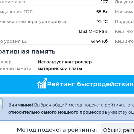
 кристалла
107
Допусти
выделение TDP
65 Вт
Максима
альная температура корпуса
72 °C
Поддерж
1333 MHz FSB
Кэш 1-го
го уровня L2
6144 Кб
Кэш 3-го
ативная память
оллер
Использует контроллер
ивной памяти
материнской платы
Рейтинг быстродействия 
Внимание!
Выбран общий метод подсчета рейтинга, это
относительно самого мощного процессора
учавствующ
Метод подсчета рейтинга: