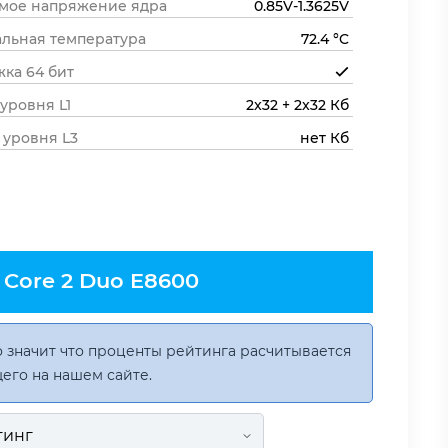
мое напряжение ядра
0.85V-1.3625V
льная температура
72.4 °C
ка 64 бит
 уровня L1
2x32 + 2x32 Кб
 уровня L3
нет Кб
Core 2 Duo E8600
 значит что проценты рейтинга расчитывается
его на нашем сайте.