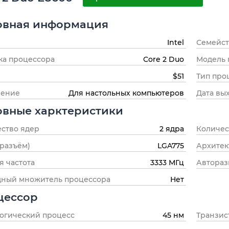
овная информация
Intel
Семейст
ка процессора
Core 2 Duo
Модель 
$51
Тип про
чение
Для настольных компьютеров
Дата вы
овные харктеристики
ство ядер
2 ядра
Количес
(разъём)
LGA775
Архитек
я частота
3333 МГц
Автораз
дный множитель процессора
Нет
цессор
огический процесс
45 нм
Транзис