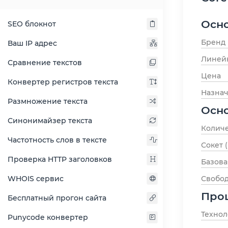
Осн
SEO блокнот
Бренд
Ваш IP адрес
Линей
Сравнение текстов
Цена
Конвертер регистров текста
Назна
Размножение текста
Осн
Синонимайзер текста
Количе
Частотность слов в тексте
Сокет 
Проверка HTTP заголовков
Базова
Свобо
WHOIS сервис
Про
Бесплатный прогон сайта
Технол
Punycode конвертер