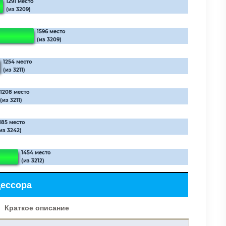
1291 место
(из 3209)
1596 место
(из 3209)
1254 место
(из 3211)
1208 место
(из 3211)
185 место
из 3242)
1454 место
(из 3212)
цессора
Краткое описание