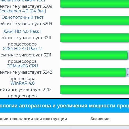
Мультипоточный тест
ейтинге учавствует 3209
Geekbench 4.0 (64-бит)
процессоров
Однопоточный тест
ейтинге учавствует 3209
процессоров
X264 HD 4.0 Pass 1
рейтинге учавствует 3211
процессоров
X264 HD 4.0 Pass 2
рейтинге учавствует 3211
процессоров
3DMark06 CPU
1
ейтинге учавствует 3242
(
процессора
WinRAR 4.0
ейтинге учавствует 3212
процессоров
ологии авторазгона и увеличения мощности про
ание технологии или инструкции
Значение