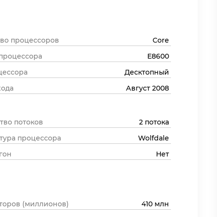
во процессоров
Core
процессора
E8600
цессора
Десктопный
хода
Август 2008
тво потоков
2 потока
тура процессора
Wolfdale
гон
Нет
торов (миллионов)
410 млн