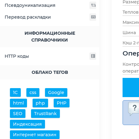
Размер
Псевдоуникализация
Тепло
Перевод раскладки
Максим
Шина
ИНФОРМАЦИОННЫЕ
СПРАВОЧНИКИ
Кэш 2-
Опер
HTTP коды
Контр
операт
ОБЛАКО ТЕГОВ
1С
css
Google
html
php
PHP
SEO
TrustRank
Индексация
Интернет магазин