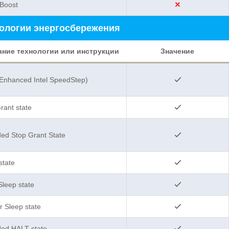
Boost
ологии энергосбережения
ание технологии или инструкции
Значение
Enhanced Intel SpeedStep)
rant state
ed Stop Grant State
state
leep state
 Sleep state
ded HALT state