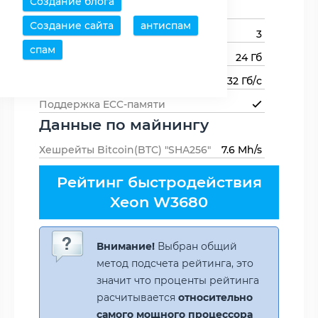
Создание блога
памяти
1066,DDR3-800
Создание сайта
антиспам
Каналов памяти
3
спам
Максимальный объем памяти
24 Гб
Пропускная способность памяти
32 Гб/с
Поддержка ECC-памяти
Данные по майнингу
Хешрейты Bitcoin(BTC) "SHA256"
7.6 Mh/s
Рейтинг быстродействия
Xeon W3680
Внимание!
Выбран общий
метод подсчета рейтинга, это
значит что проценты рейтинга
расчитывается
относительно
самого мощного процессора