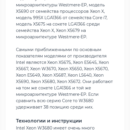
микроархитектуры Westmere-EP, модель
X5690 от семейства процессоров Xeon X,
модель 995X LGA1366 от семейства Core i7,
модель X5675 на сокете LGA1366 среди
семейства Xeon X, Xeon X5679 на
микроархитектуре Westmere-EP.
Самыми приближенными по основным
показателям моделями от производителя
Intel являются Xeon X5675, Xeon E5645, Xeon
X5667, Xeon W3670, Xeon X5650, Xeon X5670,
Xeon E5649, Xeon X5687, Xeon L5640, Xeon
X5690, Xeon X5680, Xeon X5672. Они работают
на том же сокете LGA1366 и той же
микроархитектуре Westmere-EP. Если
сравнить всю серию Core то W3680
удерживает 38 позицию среди них.
Технологии и инструкции
Intel Xeon W3680 имеет очень много