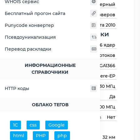
WHOIS сервис
Тип процессора
Серверный
Бесплатный прогон сайта
Назначение
Для серверов
Дата выхода
16 марта 2010
Punycode конвертер
Основные харктеристики
Псевдоуникализация
Количество ядер
6 ядер
Перевод раскладки
Количество потоков
12 потоков
ИНФОРМАЦИОННЫЕ
Сокет (разъём)
LGA1366
СПРАВОЧНИКИ
Архитектура процессора
Westmere-EP
Базовая частота
3330 МГц
HTTP коды
Авторазгон
Да
ОБЛАКО ТЕГОВ
Максимальная частота
3600 МГц
Свободный множитель процессора
Нет
1С
css
Google
Процессор
html
PHP
php
Технологический процесс
32 нм