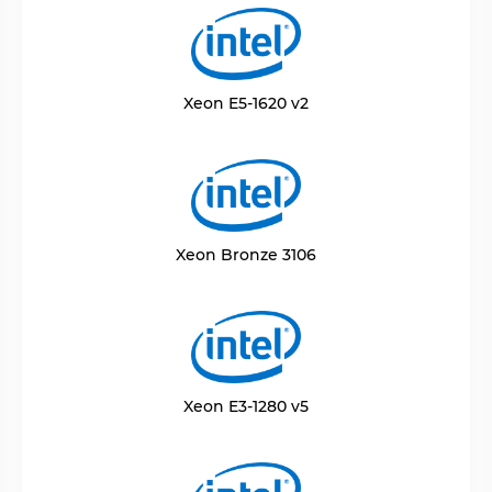
Xeon E5-1620 v2
Xeon Bronze 3106
Xeon E3-1280 v5