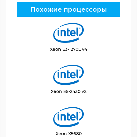
Похожие процессоры
Xeon E3-1270L v4
Xeon E5-2430 v2
Xeon X5680