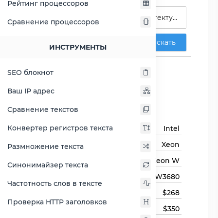
Рейтинг процессоров
Сравнение процессоров
Искать
ИНСТРУМЕНТЫ
Xeon W3680
SEO блокнот
Сравнить Xeon W3680
Ваш IP адрес
Основная информация
Сравнение текстов
Конвертер регистров текста
Бренд
Intel
Семейство процессоров
Xeon
Размножение текста
Линейка процессора
Xeon W
Синонимайзер текста
Модель процессора
W3680
Частотность слов в тексте
Цена
$268
Проверка HTTP заголовков
Цена на момент выхода
$350