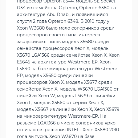
процессор Opteron 6344, модель SE Socket
G34 из семейства Opteron, Opteron 6380 на
архитектуре Abu Dhabi, и появившийся
спустя 2 года Opteron 6348. В 2010 году у
Xeon W3680 было мало соперников среди
процессоров своего типа, интереса
заслуживают лишь модель X5680 среди
семейства процессоров Xeon X, модель
X5670 LGA1366 среди семейства Xeon X, Xeon
E5645 на архитектуре Westmere-EP, Xeon
L5640 на базе микроархитектуры Westmere-
EP, модель X5650 среди линейки
процессоров Xeon X, модель X5677 среди
семейства Xeon X, модель W3670 LGA1366 от
линейки Xeon W, модель L5639 от линейки
Xeon L, модель X5660 от серии Xeon X,
модель X5667 из линейки Xeon X, Xeon X5679
на микроархитектуре Westmere-EP. На
разъеме LGA1366 в числе соперников ярко
отличаются решения INTEL : Xeon X5680 2010
года выпуска, Xeon W3670 на базе