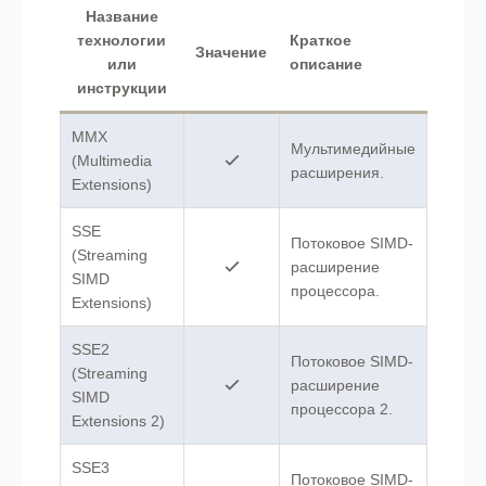
Название
технологии
Краткое
Значение
или
описание
инструкции
MMX
Мультимедийные
(Multimedia
расширения.
Extensions)
SSE
Потоковое SIMD-
(Streaming
расширение
SIMD
процессора.
Extensions)
SSE2
Потоковое SIMD-
(Streaming
расширение
SIMD
процессора 2.
Extensions 2)
SSE3
Потоковое SIMD-