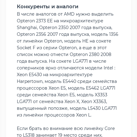
Конкуренты и аналоги
В числе аналогов от AMD нужно выделить
Opteron 2373 EE на микроархитектуре
Shanghai, Opteron 2350 2007 года выпуска,
Opteron 2356 2007 года выпуска, модель 1356
от линейки Opteron, модель HE на сокете
Socket F из серии Opteron, а еще в этот
список можно отнести Opteron 2380 2008
года выпуска. На сокете LGA771 в числе
соперников ярко отличаются модели Intel :
Xeon E5430 на микроархитектуре
Harpertown, модель E5440 среди семейства
процессоров Xeon E5, модель E5462 LGA771
среди семейства Xeon E5, модель X3353
LGA771 от семейства Xeon X, Xeon X3363,
выпущенный попозже, модель L5430 LGA771
из линейки процессоров Xeon L.
Если брать во внимание всю линейку Core
то L5318 занимает 19 место среди них.