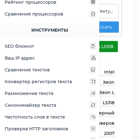
Рейтинг процессоров
Сравнение процессоров
Искать
ИНСТРУМЕНТЫ
Xeon L5318
SEO блокнот
Сравнить Xeon L5318
Ваш IP адрес
Основная информация
Сравнение текстов
Бренд
Intel
Конвертер регистров текста
Семейство процессоров
Xeon
Линейка процессора
Xeon L
Размножение текста
Модель процессора
L5318
Синонимайзер текста
Тип процессора
Серверный
Частотность слов в тексте
Назначение
Для серверов
Проверка HTTP заголовков
Год выхода
2007