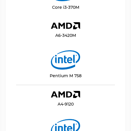
Core i3-370M
A6-3420M
Pentium M 758
A4-9120