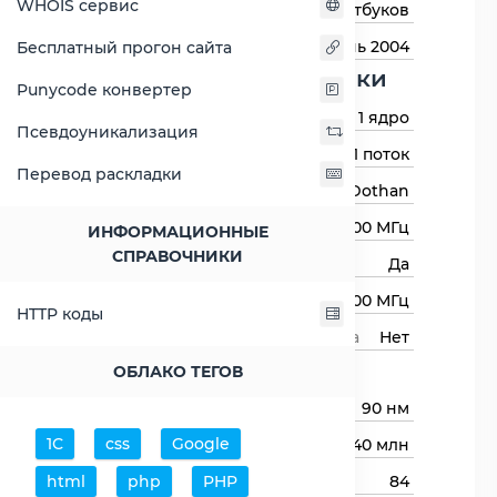
WHOIS сервис
Назначение
Для ноутбуков
Дата выхода
Июнь 2004
Бесплатный прогон сайта
Основные харктеристики
Punycode конвертер
Количество ядер
1 ядро
Псевдоуникализация
Количество потоков
1 поток
Перевод раскладки
Архитектура процессора
Dothan
Базовая частота
1500 МГц
ИНФОРМАЦИОННЫЕ
СПРАВОЧНИКИ
Авторазгон
Да
Максимальная частота
1500 МГц
HTTP коды
Свободный множитель процессора
Нет
Процессор
ОБЛАКО ТЕГОВ
Технологический процесс
90 нм
1С
css
Google
Транзисторов (миллионов)
140 млн
html
php
PHP
Размер кристалла
84