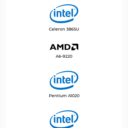
Celeron 3865U
A6-9220
Pentium A1020