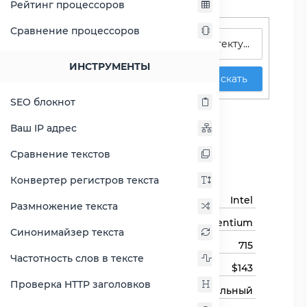
Рейтинг процессоров
Поиск процессоров
Сравнение процессоров
ИНСТРУМЕНТЫ
Искать
SEO блокнот
Pentium M 715
Ваш IP адрес
Сравнить Pentium M 715
Сравнение текстов
Основная информация
Конвертер регистров текста
Бренд
Intel
Размножение текста
Семейство процессоров
Pentium
Синонимайзер текста
Модель процессора
715
Частотность слов в тексте
Цена
$143
Проверка HTTP заголовков
Тип процессора
Мобильный