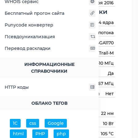
WHOIS сервис
Дата выхода
1 января 2016
Основные харктеристики
Бесплатный прогон сайта
Количество ядер
4 ядра
Punycode конвертер
Количество потоков
4 потока
Псевдоуникализация
Сокет (разъём)
BGA1170
Перевод раскладки
Архитектура процессора
Bay Trail-M
Базовая частота
2410 МГц
ИНФОРМАЦИОННЫЕ
СПРАВОЧНИКИ
Авторазгон
Да
Максимальная частота
2667 МГц
HTTP коды
Свободный множитель процессора
Нет
Процессор
ОБЛАКО ТЕГОВ
Технологический процесс
22 нм
1С
css
Google
Тепловыделение TDP
10 Вт
html
PHP
php
Максимальная температура
105 °C