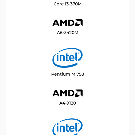
Core i3-370M
A6-3420M
Pentium M 758
A4-9120