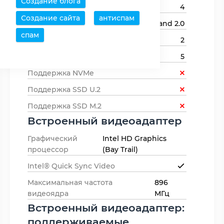
Создание блога
Линий PCIe
4
Создание сайта
антиспам
Версия USB
3.0 and 2.0
спам
Количество портов SATA
2
Количество USB-портов
5
Поддержка NVMe
Поддержка SSD U.2
Поддержка SSD M.2
Встроенный видеоадаптер
Графический
Intel HD Graphics
процессор
(Bay Trail)
Intel® Quick Sync Video
Максимальная частота
896
видеоядра
МГц
Встроенный видеоадаптер:
поддерживаемые