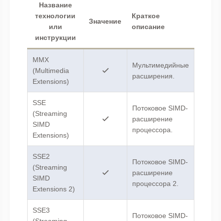
Название
технологии
Краткое
Значение
или
описание
инструкции
MMX
Мультимедийные
(Multimedia
расширения.
Extensions)
SSE
Потоковое SIMD-
(Streaming
расширение
SIMD
процессора.
Extensions)
SSE2
Потоковое SIMD-
(Streaming
расширение
SIMD
процессора 2.
Extensions 2)
SSE3
Потоковое SIMD-