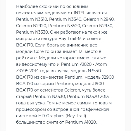
Наиболее схожими по основным
показателям моделями от INTEL являются
Pentium N3510, Pentium N3540, Celeron N2940,
Celeron N2920, Pentium N3520, Celeron N2930,
Pentium N3530. Они работают на такой же
микроархитектуре Bay Trail-M и сокете
BGA1170. Если брать во внимание все
модели Core то он занимает 121 место в
рейтинге. Модели которые имеют эту же
видеосистему что и Pentium A1020 - Atom
Z3795 2014 года выпуска, модель N3540
BGA1170 из семейства Pentium, модель J2900
BGA1170 из серии Pentium, модель J1900
BGA1170 от семейства Celeron, чуть более
старый Pentium N3530, Pentium N3520 2013
года выпуска. Тем не менее самым топовым
процессором со встроенной графической
системой HD Graphics (Bay Trail) -
большинство считают Pentium A1020.