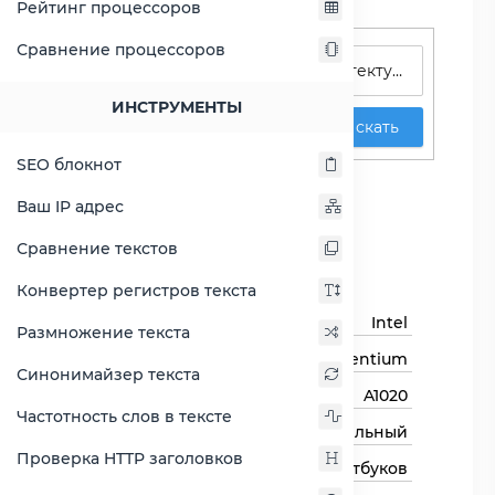
Рейтинг процессоров
Поиск процессоров
Сравнение процессоров
ИНСТРУМЕНТЫ
Искать
SEO блокнот
Pentium A1020
Ваш IP адрес
Сравнить Pentium A1020
Сравнение текстов
Основная информация
Конвертер регистров текста
Бренд
Intel
Размножение текста
Семейство процессоров
Pentium
Синонимайзер текста
Модель процессора
A1020
Частотность слов в тексте
Тип процессора
Мобильный
Проверка HTTP заголовков
Назначение
Для ноутбуков