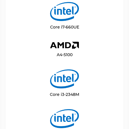
Core i7-660UE
A4-5100
Core i3-2348M