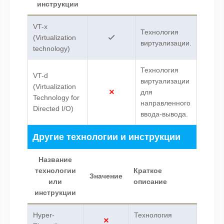
инструкции
VT-x
Технология
(Virtualization
виртуализации.
technology)
Технология
VT-d
виртуализации
(Virtualization
для
Technology for
направленного
Directed I/O)
ввода-вывода.
Другие технологии и инструкции
Название
технологии
Краткое
Значение
или
описание
инструкции
Hyper-
Технология