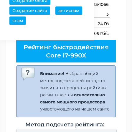
Создание блога
Типы оперативной памяти
DDR3-1066
Создание сайта
антиспам
Каналов памяти
3
спам
Максимальный объем памяти
24 Гб
Пропускная способность памяти
25.6 Гб/с
Рейтинг быстродействия
Core i7-990X
Внимание!
Выбран общий
метод подсчета рейтинга, это
значит что проценты рейтинга
расчитывается
относительно
самого мощного процессора
учавствующего на нашем сайте.
Метод подсчета рейтинга: