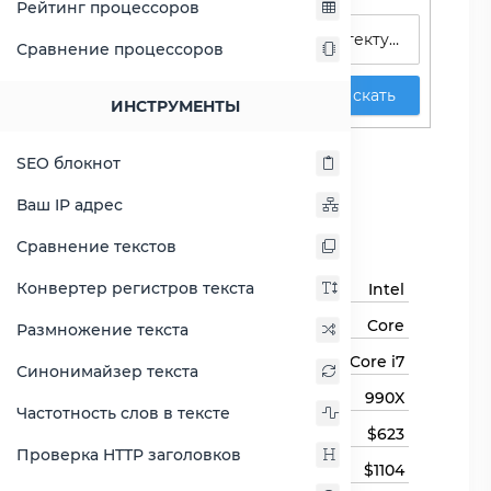
Рейтинг процессоров
Сравнение процессоров
Искать
ИНСТРУМЕНТЫ
Core i7-990X
SEO блокнот
Сравнить Core i7-990X
Ваш IP адрес
Основная информация
Сравнение текстов
Конвертер регистров текста
Бренд
Intel
Семейство процессоров
Core
Размножение текста
Линейка процессора
Core i7
Синонимайзер текста
Модель процессора
990X
Частотность слов в тексте
Цена
$623
Проверка HTTP заголовков
Цена на момент выхода
$1104