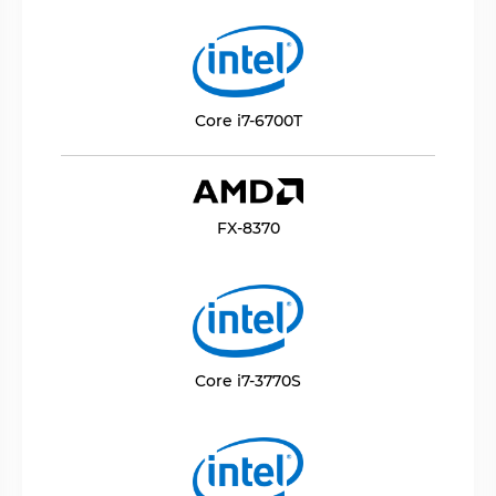
Core i7-6700T
FX-8370
Core i7-3770S