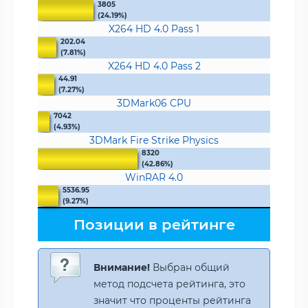
3805
(24.19%)
X264 HD 4.0 Pass 1
202.04
(7.81%)
X264 HD 4.0 Pass 2
44.91
(7.27%)
3DMark06 CPU
7042
(4.93%)
3DMark Fire Strike Physics
8320
(42.86%)
WinRAR 4.0
5536.95
(9.27%)
Позиции в рейтинге
Внимание!
Выбран общий
метод подсчета рейтинга, это
значит что проценты рейтинга