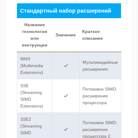
Стандартный набор расширений
Название
технологии
Краткое
Значение
или
описание
инструкции
MMX
Мультимедийные
(Multimedia
расширения.
Extensions)
SSE
Потоковое SIMD-
(Streaming
расширение
SIMD
процессора.
Extensions)
SSE2
Потоковое SIMD-
(Streaming
расширение
SIMD
процессора 2.