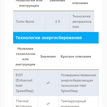
технологии или
Значение
описание
инструкции
Технология
Turbo Boost
2.0
авторазгона
Intel.
Технологии энергосбережения
Название
технологии
Значение
Краткое описание
или
инструкции
EIST
Усовершенствованная
(Enhanced
энергосберегающая
Intel
технология Intel
SpeedStep)
SpeedStep.
Thermal
Температурный
Monitoring
мониторинг.