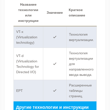
Название
технологии
Краткое
Значение
или
описание
инструкции
VT-x
Технология
(Virtualization
виртуализации.
technology)
Технология
VT-d
виртуализации
(Virtualization
для
Technology for
направленного
Directed I/O)
ввода-вывода.
Расширенные
EPT
таблицы
страниц.
Другие технологии и инструкции