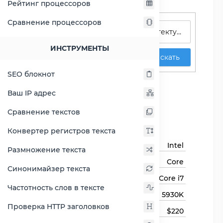
Рейтинг процессоров
Поиск процессоров
Сравнение процессоров
ИНСТРУМЕНТЫ
Искать
SEO блокнот
Core i7-5930K
Ваш IP адрес
Сравнить Core i7-5930K
Сравнение текстов
Основная информация
Конвертер регистров текста
Бренд
Intel
Размножение текста
Семейство процессоров
Core
Синонимайзер текста
Линейка процессора
Core i7
Частотность слов в тексте
Модель процессора
5930K
Проверка HTTP заголовков
Цена
$220