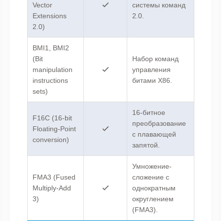
Vector
системы команд
Extensions
2.0.
2.0)
BMI1, BMI2
(Bit
Набор команд
manipulation
управления
instructions
битами X86.
sets)
16-битное
F16C (16-bit
преобразование
Floating-Point
с плавающей
conversion)
запятой.
Умножение-
FMA3 (Fused
сложение с
Multiply-Add
однократным
3)
округлением
(FMA3).