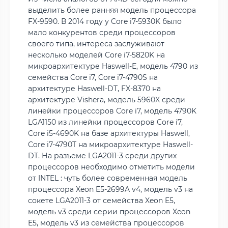
выделить более ранняя модель процессора
FX-9590. В 2014 году у Core i7-5930K было
мало конкурентов среди процессоров
своего типа, интереса заслуживают
несколько моделей Core i7-5820K на
микроархитектуре Haswell-E, модель 4790 из
семейства Core i7, Core i7-4790S на
архитектуре Haswell-DT, FX-8370 на
архитектуре Vishera, модель 5960X среди
линейки процессоров Core i7, модель 4790K
LGA1150 из линейки процессоров Core i7,
Core i5-4690K на базе архитектуры Haswell,
Core i7-4790T на микроархитектуре Haswell-
DT. На разъеме LGA2011-3 среди других
процессоров необходимо отметить модели
от INTEL : чуть более современная модель
процессора Xeon E5-2699A v4, модель v3 на
сокете LGA2011-3 от семейства Xeon E5,
модель v3 среди серии процессоров Xeon
E5, модель v3 из семейства процессоров