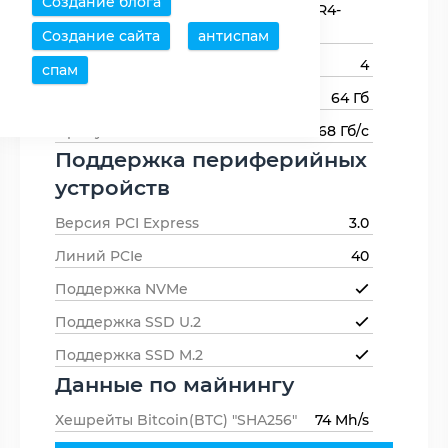
Создание блога
Типы оперативной
DDR4-1600,DDR4-
памяти
2133,DDR4
Создание сайта
антиспам
Каналов памяти
4
спам
Максимальный объем памяти
64 Гб
Пропускная способность памяти
68 Гб/с
Поддержка периферийных
устройств
Версия PCI Express
3.0
Линий PCIe
40
Поддержка NVMe
Поддержка SSD U.2
Поддержка SSD M.2
Данные по майнингу
Хешрейты Bitcoin(BTC) "SHA256"
74 Mh/s