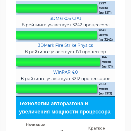
2797
место
(из 3211)
3DMark06 CPU
В рейтинге учавствует 3242 процессора
2845
место
(из 3242)
3DMark Fire Strike Physics
В рейтинге учавствует 171 процессор
164
место
(из 171)
WinRAR 4.0
В рейтинге учавствует 3212 процессоров
2853
место
(из 3212)
Технологии авторазгона и
увеличения мощности процессора
Название
Краткое