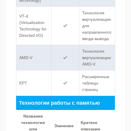
technology)
Технология
VT-d
виртуализации
(Virtualization
для
Technology for
направленного
Directed I/O)
ввода-вывода.
Технология
AMD-V
виртуализации
AMD-V.
Расширенные
EPT
таблицы
страниц.
Технологии работы с памятью
Название
технологии
Краткое
Значение
или
описание