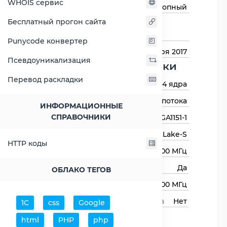
WHOIS сервис
Тип процессора
Десктопный
Бесплатный прогон сайта
Назначение
Для настольных
компьютеров
Punycode конвертер
Дата выхода
3 января 2017
Псевдоуникализация
Основные харктеристики
Перевод раскладки
Количество ядер
4 ядра
Количество потоков
4 потока
ИНФОРМАЦИОННЫЕ
СПРАВОЧНИКИ
Сокет (разъём)
LGA1151-1
Архитектура процессора
Kaby Lake-S
HTTP коды
Базовая частота
3400 МГц
Авторазгон
Да
ОБЛАКО ТЕГОВ
Максимальная частота
3800 МГц
Свободный множитель процессора
Нет
1С
css
Google
Процессор
html
PHP
php