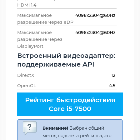
HDMI 1.4
Максимальное
4096x2304@60Hz
разрешение через eDP
Максимальное
4096x2304@60Hz
разрешение через
DisplayPort
Встроенный видеоадаптер:
поддерживаемые API
DirectX
12
OpenGL
4.5
Рейтинг быстродействия
Core i5-7500
Внимание!
Выбран общий
метод подсчета рейтинга, это