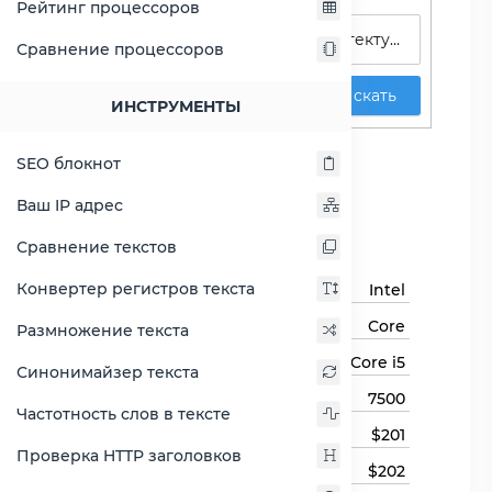
Рейтинг процессоров
Сравнение процессоров
Искать
ИНСТРУМЕНТЫ
Core i5-7500
SEO блокнот
Сравнить Core i5-7500
Ваш IP адрес
Основная информация
Сравнение текстов
Конвертер регистров текста
Бренд
Intel
Семейство процессоров
Core
Размножение текста
Линейка процессора
Core i5
Синонимайзер текста
Модель процессора
7500
Частотность слов в тексте
Цена
$201
Проверка HTTP заголовков
Цена на момент выхода
$202