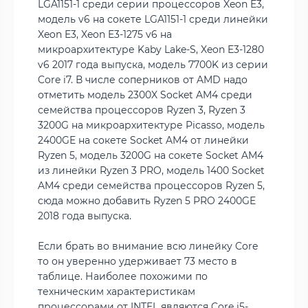
LGA1151-1 среди серии процессоров Xeon E3,
модель v6 на сокете LGA1151-1 среди линейки
Xeon E3, Xeon E3-1275 v6 на
микроархитектуре Kaby Lake-S, Xeon E3-1280
v6 2017 года выпуска, модель 7700K из серии
Core i7. В числе соперников от AMD надо
отметить модель 2300X Socket AM4 среди
семейства процессоров Ryzen 3, Ryzen 3
3200G на микроархитектуре Picasso, модель
2400GE на сокете Socket AM4 от линейки
Ryzen 5, модель 3200G на сокете Socket AM4
из линейки Ryzen 3 PRO, модель 1400 Socket
AM4 среди семейства процессоров Ryzen 5,
сюда можно добавить Ryzen 5 PRO 2400GE
2018 года выпуска.
Если брать во внимание всю линейку Core
то он уверенно удерживает 73 место в
таблице. Наиболее похожими по
техническим характеристикам
процессорами от INTEL являются Core i5-