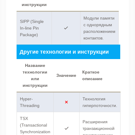
инструкции
Модули памяти
SIPP (Single
с однорядным
In-line Pin
расположением
Package)
контактов.
Другие технологии и инструкции
Название
технологии
Краткое
Значение
или
описание
инструкции
Hyper-
Технология
Threading
гиперпоточности.
TSX
Расширения
(Transactional
транзакционной
Synchronization
синхронизации.