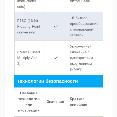
instructions
битами X86.
sets)
16-битное
F16C (16-bit
преобразование
Floating-Point
с плавающей
conversion)
запятой.
Умножение-
FMA3 (Fused
сложение с
Multiply-Add
однократным
3)
округлением
(FMA3).
Технологии безопасности
Название
технологии
Краткое
Значение
или
описание
инструкции