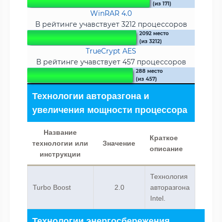
(из 171)
WinRAR 4.0
В рейтинге учавствует 3212 процессоров
2092 место
(из 3212)
TrueCrypt AES
В рейтинге учавствует 457 процессоров
288 место
(из 457)
Технологии авторазгона и
увеличения мощности процессора
Название
Краткое
технологии или
Значение
описание
инструкции
Технология
Turbo Boost
2.0
авторазгона
Intel.
Технологии энергосбережения