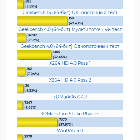
585
(5.55%)
Cinebench 15 (64-бит) Однопоточный тест
159
(47.43%)
Geekbench 4.0 (64-бит) Мультипоточный тест
14702
(7.93%)
Geekbench 4.0 (64-бит) Однопоточный тест
5105
(32.45%)
X264 HD 4.0 Pass 1
182
(7.04%)
X264 HD 4.0 Pass 2
39
(6.32%)
3DMark06 CPU
7247
(5.07%)
3DMark Fire Strike Physics
7370
(37.97%)
WinRAR 4.0
2979