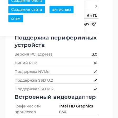
Создание блога
Каналов памяти
2
Создание сайта
антиспам
Максимальный объем памяти
64 Гб
спам
Пропускная способность
38.397 Гб/
памяти
с
Поддержка периферийных
устройств
Версия PCI Express
3.0
Линий PCIe
16
Поддержка NVMe
Поддержка SSD U.2
Поддержка SSD M.2
Встроенный видеоадаптер
Графический
Intel HD Graphics
процессор
630