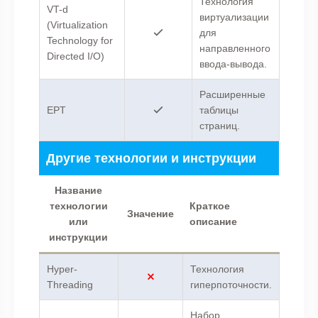
Технология
VT-d
виртуализации
(Virtualization
для
Technology for
направленного
Directed I/O)
ввода-вывода.
Расширенные
EPT
таблицы
страниц.
Другие технологии и инструкции
Название
технологии
Краткое
Значение
или
описание
инструкции
Hyper-
Технология
Threading
гиперпоточности.
Набор