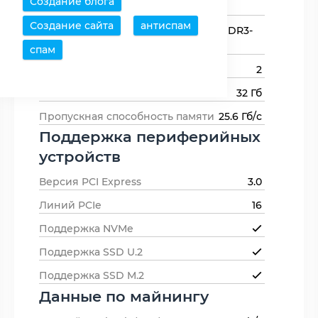
Создание блога
памяти
Создание сайта
антиспам
Типы оперативной
DDR3-1333,DDR3-
памяти
1600
спам
Каналов памяти
2
Максимальный объем памяти
32 Гб
Пропускная способность памяти
25.6 Гб/с
Поддержка периферийных
устройств
Версия PCI Express
3.0
Линий PCIe
16
Поддержка NVMe
Поддержка SSD U.2
Поддержка SSD M.2
Данные по майнингу