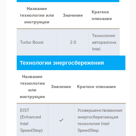
Название
Краткое
технологии или
Значение
описание
инструкции
Технология
Turbo Boost
2.0
авторазгона
Intel.
Технологии энергосбережения
Название
технологии
Значение
Краткое описание
или
инструкции
EIST
Усовершенствованная
(Enhanced
энергосберегающая
Intel
технология Intel
SpeedStep)
SpeedStep.