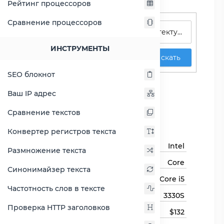
Рейтинг процессоров
Поиск процессоров
Сравнение процессоров
ИНСТРУМЕНТЫ
Искать
SEO блокнот
Core i5-3330S
Ваш IP адрес
Сравнить Core i5-3330S
Сравнение текстов
Основная информация
Конвертер регистров текста
Бренд
Intel
Размножение текста
Семейство процессоров
Core
Синонимайзер текста
Линейка процессора
Core i5
Частотность слов в тексте
Модель процессора
3330S
Проверка HTTP заголовков
Цена
$132