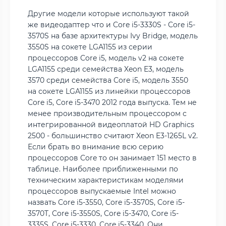
Другие модели которые используют такой
же видеодаптер что и Core i5-3330S - Core i5-
3570S на базе архитектуры Ivy Bridge, модель
3550S на сокете LGA1155 из серии
процессоров Core i5, модель v2 на сокете
LGA1155 среди семейства Xeon E3, модель
3570 среди семейства Core i5, модель 3550
на сокете LGA1155 из линейки процессоров
Core i5, Core i5-3470 2012 года выпуска. Тем не
менее производительным процессором с
интегрированной видеоплатой HD Graphics
2500 - большинство считают Xeon E3-1265L v2.
Если брать во внимание всю серию
процессоров Core то он занимает 151 место в
таблице. Наиболее приближенными по
техническим характеристикам моделями
процессоров выпускаемые Intel можно
назвать Core i5-3550, Core i5-3570S, Core i5-
3570T, Core i5-3550S, Core i5-3470, Core i5-
3335S, Core i5-3330, Core i5-3340. Они