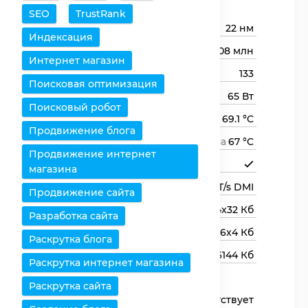
Процессор
SEO
TrustRank
Технологический процесс
22 нм
Индексация
Транзисторов (миллионов)
1008 млн
Интернет магазин
Размер кристалла
133
Поисковая оптимизация
Тепловыделение TDP
65 Вт
Поисковый робот
Максимальная температура
69.1 °C
Продвижение блога
Максимальная температура корпуса
67 °C
Продвижение интернет
Поддержка 64 бит
магазина
Шина
5 GT/s DMI
Продвижение сайта
Кэш 1-го уровня L1
4x32 + 4x32 Кб
Разработка сайта
Кэш 2-го уровня L2
256x4 Кб
Раскрутка блога
Кэш 3-го уровня L3
6144 Кб
Раскрутка интернет магазина
Оперативная память
Раскрутка сайта
Контроллер оперативной
Присутствует