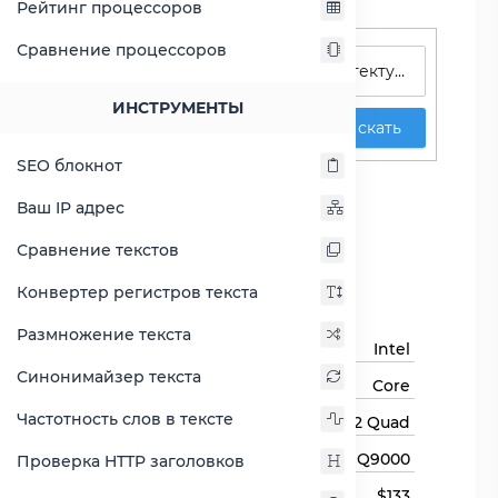
Рейтинг процессоров
Поиск процессоров
Сравнение процессоров
ИНСТРУМЕНТЫ
Искать
SEO блокнот
Core 2 Quad Q9000
Ваш IP адрес
Сравнить Core 2 Quad
Сравнение текстов
Q9000
Конвертер регистров текста
Основная информация
Размножение текста
Бренд
Intel
Синонимайзер текста
Семейство процессоров
Core
Частотность слов в тексте
Линейка процессора
Core 2 Quad
Модель процессора
Q9000
Проверка HTTP заголовков
Цена
$133