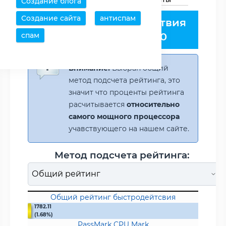
Создание блога
Создание сайта
антиспам
Рейтинг быстродействия
Core 2 Quad Q9000
спам
Внимание!
Выбран общий
метод подсчета рейтинга, это
значит что проценты рейтинга
расчитывается
относительно
самого мощного процессора
учавствующего на нашем сайте.
Метод подсчета рейтинга:
Общий рейтинг быстродейтсвия
1782.11
(1.68%)
PassMark CPU Mark