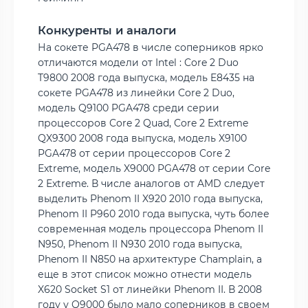
Конкуренты и аналоги
На сокете PGA478 в числе соперников ярко
отличаются модели от Intel : Core 2 Duo
T9800 2008 года выпуска, модель E8435 на
сокете PGA478 из линейки Core 2 Duo,
модель Q9100 PGA478 среди серии
процессоров Core 2 Quad, Core 2 Extreme
QX9300 2008 года выпуска, модель X9100
PGA478 от серии процессоров Core 2
Extreme, модель X9000 PGA478 от серии Core
2 Extreme. В числе аналогов от AMD следует
выделить Phenom II X920 2010 года выпуска,
Phenom II P960 2010 года выпуска, чуть более
современная модель процессора Phenom II
N950, Phenom II N930 2010 года выпуска,
Phenom II N850 на архитектуре Champlain, а
еще в этот список можно отнести модель
X620 Socket S1 от линейки Phenom II. В 2008
году у Q9000 было мало соперников в своем