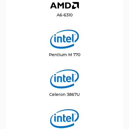
A6-6310
Pentium M 770
Celeron 3867U