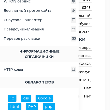
WHOIS сервис
Цена на момент выхода
$348
Бесплатный прогон сайта
Тип процессора
Мобильный
Punycode конвертер
Назначение
Для ноутбуков
Псевдоуникализация
Дата выхода
1 января 2009
Основные харктеристики
Перевод раскладки
Количество ядер
4 ядра
ИНФОРМАЦИОННЫЕ
Количество потоков
4 потока
СПРАВОЧНИКИ
Сокет (разъём)
PGA478
HTTP коды
Архитектура процессора
Penryn
Базовая частота
2000 МГц
ОБЛАКО ТЕГОВ
Авторазгон
Нет
Свободный множитель процессора
Нет
1С
css
Google
Процессор
html
PHP
php