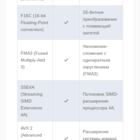
16-битное
F16C (16-bit
преобразование
Floating-Point
с плавающей
conversion)
запятой.
Умножение-
FMA3 (Fused
сложение с
Multiply-Add
однократным
3)
округлением
(FMA3).
SSE4A
(Streaming
Потоковое SIMD-
SIMD
расширение
Extensions
процессора 4A.
4A)
AVX 2
Расширение
(Advanced
системы команд