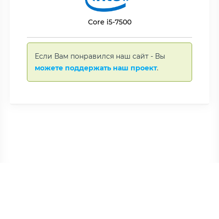
Core i5-7500
Если Вам понравился наш сайт - Вы
можете поддержать наш проект
.
Copyright © BNAME.RU 2006 –
2026 | Все права защищены.