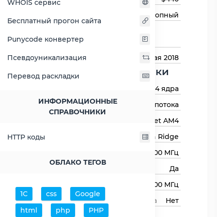
WHOIS сервис
Тип процессора
Десктопный
Бесплатный прогон сайта
Назначение
Для настольных
Punycode конвертер
компьютеров
Дата выхода
10 мая 2018
Псевдоуникализация
Основные харктеристики
Перевод раскладки
Количество ядер
4 ядра
ИНФОРМАЦИОННЫЕ
Количество потоков
4 потока
СПРАВОЧНИКИ
Сокет (разъём)
Socket AM4
Архитектура процессора
Raven Ridge
HTTP коды
Базовая частота
3500 МГц
ОБЛАКО ТЕГОВ
Авторазгон
Да
Максимальная частота
3700 МГц
1С
css
Google
Свободный множитель процессора
Нет
html
php
PHP
Процессор