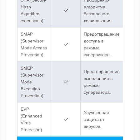
Hash
алгоритма
Algorithm
безопасного
extensions)
хеширования.
SMAP
Предотвращение
(Supervisor
доступа в
Mode Access
режиме
Prevention)
супервизора.
SMEP
Предотвращение
(Supervisor
выполнения в
Mode
режиме
Execution
супервизора.
Prevention)
EVP
Улучшенная
(Enhanced
защита от
Virus
вирусов.
Protection)