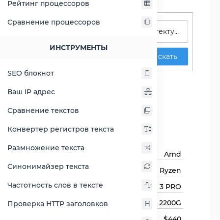
Рейтинг процессоров
Поиск процессоров
Сравнение процессоров
ИНСТРУМЕНТЫ
Искать
SEO блокнот
Ryzen 3 PRO 2200G
Ваш IP адрес
Сравнить Ryzen 3 PRO
Сравнение текстов
2200G
Конвертер регистров текста
Основная информация
Размножение текста
Бренд
Amd
Синонимайзер текста
Семейство процессоров
Ryzen
Частотность слов в тексте
Линейка процессора
Ryzen 3 PRO
Модель процессора
2200G
Проверка HTTP заголовков
Цена
$440