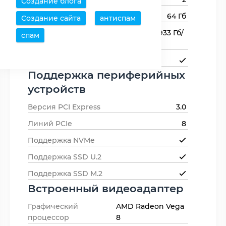
Создание блога
Максимальный объем памяти
64 Гб
Создание сайта
антиспам
Пропускная способность
46.933 Гб/
спам
памяти
с
Поддержка ECC-памяти
Поддержка периферийных
устройств
Версия PCI Express
3.0
Линий PCIe
8
Поддержка NVMe
Поддержка SSD U.2
Поддержка SSD M.2
Встроенный видеоадаптер
Графический
AMD Radeon Vega
процессор
8