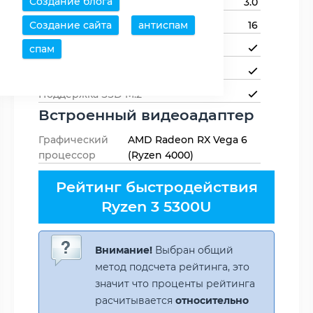
Создание блога
Версия PCI Express
3.0
Создание сайта
антиспам
Линий PCIe
16
Поддержка NVMe
спам
Поддержка SSD U.2
Поддержка SSD M.2
Встроенный видеоадаптер
Графический
AMD Radeon RX Vega 6
процессор
(Ryzen 4000)
Рейтинг быстродействия
Ryzen 3 5300U
Внимание!
Выбран общий
метод подсчета рейтинга, это
значит что проценты рейтинга
расчитывается
относительно