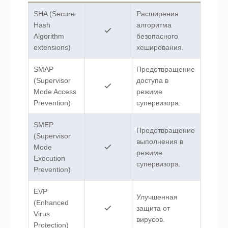
SHA (Secure
Расширения
Hash
алгоритма
Algorithm
безопасного
extensions)
хеширования.
SMAP
Предотвращение
(Supervisor
доступа в
Mode Access
режиме
Prevention)
супервизора.
SMEP
Предотвращение
(Supervisor
выполнения в
Mode
режиме
Execution
супервизора.
Prevention)
EVP
Улучшенная
(Enhanced
защита от
Virus
вирусов.
Protection)