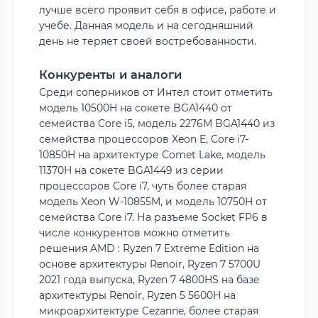
лучше всего проявит себя в офисе, работе и
учебе. Данная модель и на сегодняшний
день не теряет своей востребованности.
Конкуренты и аналоги
Среди соперников от Интел стоит отметить
модель 10500H на сокете BGA1440 от
семейства Core i5, модель 2276M BGA1440 из
семейства процессоров Xeon E, Core i7-
10850H на архитектуре Comet Lake, модель
11370H на сокете BGA1449 из серии
процессоров Core i7, чуть более старая
модель Xeon W-10855M, и модель 10750H от
семейства Core i7. На разъеме Socket FP6 в
числе конкурентов можно отметить
решения AMD : Ryzen 7 Extreme Edition на
основе архитектуры Renoir, Ryzen 7 5700U
2021 года выпуска, Ryzen 7 4800HS на базе
архитектуры Renoir, Ryzen 5 5600H на
микроархитектуре Cezanne, более старая