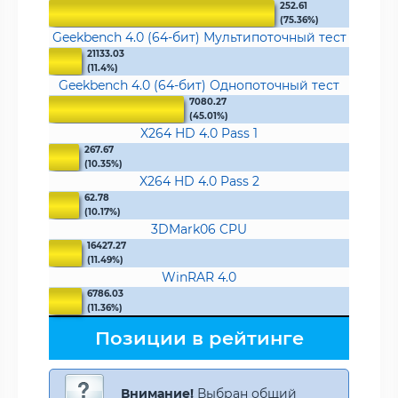
252.61
(75.36%)
Geekbench 4.0 (64-бит) Мультипоточный тест
21133.03
(11.4%)
Geekbench 4.0 (64-бит) Однопоточный тест
7080.27
(45.01%)
X264 HD 4.0 Pass 1
267.67
(10.35%)
X264 HD 4.0 Pass 2
62.78
(10.17%)
3DMark06 CPU
16427.27
(11.49%)
WinRAR 4.0
6786.03
(11.36%)
Позиции в рейтинге
Внимание!
Выбран общий