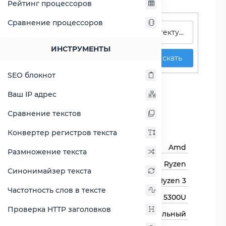
Рейтинг процессоров
Поиск процессоров
Сравнение процессоров
ИНСТРУМЕНТЫ
Искать
SEO блокнот
Ryzen 3 5300U
Ваш IP адрес
Сравнить Ryzen 3 5300U
Сравнение текстов
Основная информация
Конвертер регистров текста
Бренд
Amd
Размножение текста
Семейство процессоров
Ryzen
Синонимайзер текста
Линейка процессора
Ryzen 3
Частотность слов в тексте
Модель процессора
5300U
Проверка HTTP заголовков
Тип процессора
Мобильный