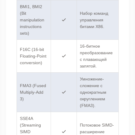
BMI1, BMI2
(Bit
Набор команд
manipulation
управления
instructions
битами X86.
sets)
16-битное
F16C (16-bit
преобразование
Floating-Point
с плавающей
conversion)
запятой.
Умножение-
FMA3 (Fused
сложение с
Multiply-Add
однократным
3)
округлением
(FMA3).
SSE4A
(Streaming
Потоковое SIMD-
SIMD
расширение