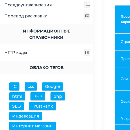
Псевдоуникализация
Перевод раскладки
Проц
Хара
ИНФОРМАЦИОННЫЕ
СПРАВОЧНИКИ
Стра
HTTP коды
Прои
ОБЛАКО ТЕГОВ
Семе
1С
css
Google
html
PHP
php
Сери
SEO
TrustRank
Индексация
Моде
Интернет магазин