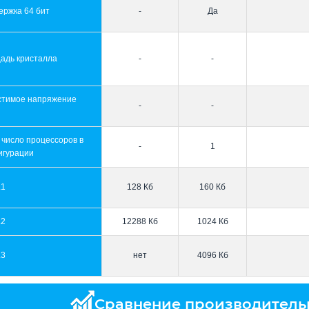
ержка 64 бит
-
Да
адь кристалла
-
-
стимое напряжение
-
-
 число процессоров в
-
1
игурации
L1
128 Кб
160 Кб
L2
12288 Кб
1024 Кб
L3
нет
4096 Кб
Сравнение производитель