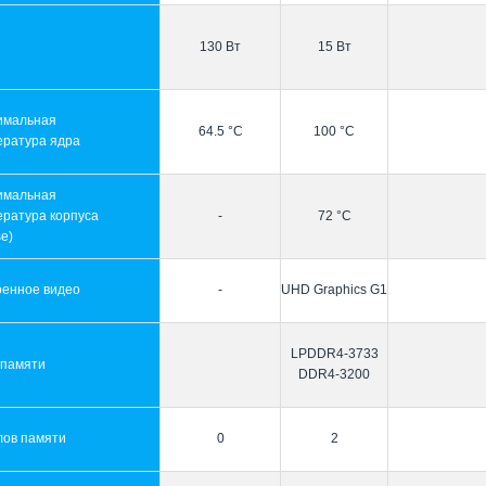
130 Вт
15 Вт
имальная
64.5 °C
100 °C
ература ядра
имальная
ература корпуса
-
72 °C
e)
оенное видео
-
UHD Graphics G1
LPDDR4-3733
 памяти
DDR4-3200
лов памяти
0
2