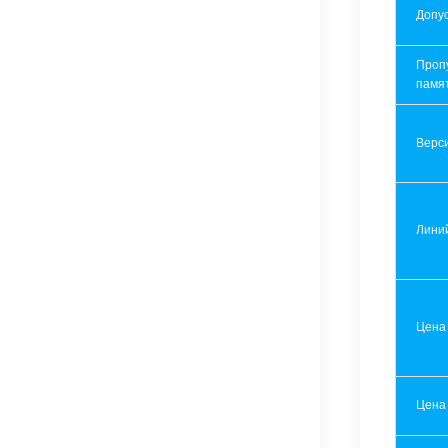
Допу
Проп
памя
Верси
Лини
Цена
Цена