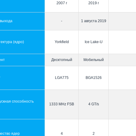
2007 г
2019 г
 выхода
-
1 августа 2019
ектура (ядро)
Yorkfield
Ice Lake-U
ент
Десктопный
Мобильный
т
LGA775
BGA1526
ускная способность
1333 MHz FSB
4 GT/s
ы
чество ядер
4
2