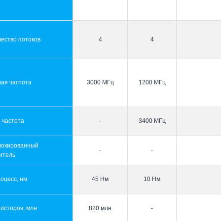
ество потоков
4
4
ая частота
3000 МГц
1200 МГц
 частота
-
3400 МГц
локированный
-
-
итель
оцесс, нм
45 Нм
10 Нм
исторов, млн
820 млн
-