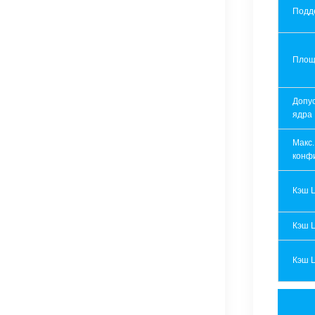
Подд
Площ
Допу
ядра
Макс.
конф
Кэш 
Кэш 
Кэш 