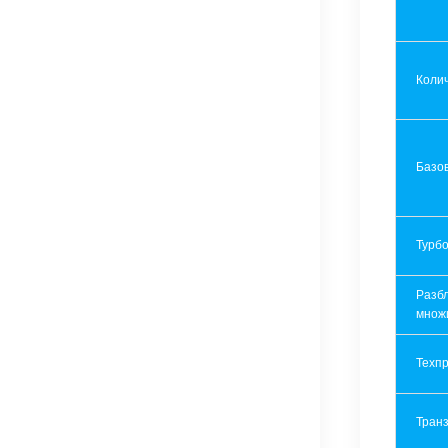
Колич
Базов
Турбо
Разб
множ
Техпр
Транз