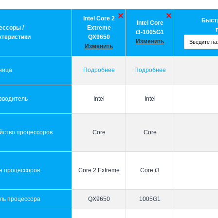
Intel Core 2
Быст
Intel Core
ессоры /
Extreme
i3-1005G1
ктеристики
QX9650
Изменить
Изменить
ница
Подробнее
Подробнее
зводитель
Intel
Intel
йство процессоров
Core
Core
я процессоров
Core 2 Extreme
Core i3
ль процессора
QX9650
1005G1