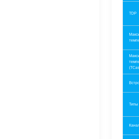
TDP
Макс
темп
Макс
темп
(TCas
Встр
Типы
Кана