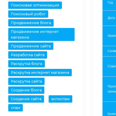
Год
Поисковая оптимизация
Поисковый робот
Дата
Продвижение блога
Продвижение интернет
Архит
магазина
Продвижение сайта
Сегм
Разработка сайта
Раскрутка блога
Соке
Раскрутка интернет магазина
Раскрутка сайта
Проп
Создание блога
шин
Создание сайта
антиспам
спам
Коли