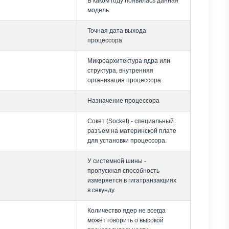
В каком году появилась данная
модель.
Точная дата выхода
процессора
Микроархитектура ядра или
структура, внутренняя
организация процессора
Назначение процессора
Сокет (Socket) - специальный
разъем на материнской плате
для установки процессора.
У системной шины -
пропускная способность
измеряется в гигатранзакциях
в секунду.
Количество ядер не всегда
может говорить о высокой