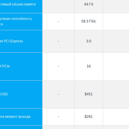
стимый объем памяти
64 Гб
ускная способность
-
58.3 Гб/с
ти
я PCI Express
-
3.0
й PCIe
-
16
 USD
-
$451
 на момент выхода
-
$281