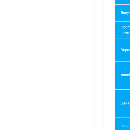
Допу
Проп
памя
Верси
Лини
Цена
Цена