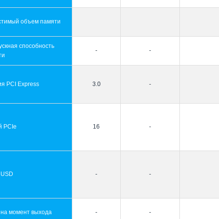
стимый объем памяти
ускная способность
-
-
ти
я PCI Express
3.0
-
й PCIe
16
-
 USD
-
-
 на момент выхода
-
-