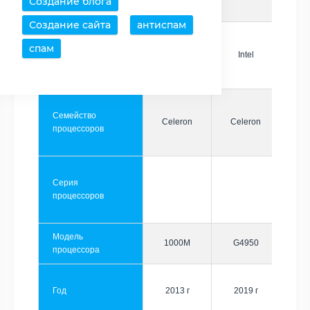
Создание блога
Создание сайта
антиспам
спам
Производитель
Intel
Intel
Семейство
Celeron
Celeron
процессоров
Серия
процессоров
Модель
1000M
G4950
процессора
Год
2013 г
2019 г