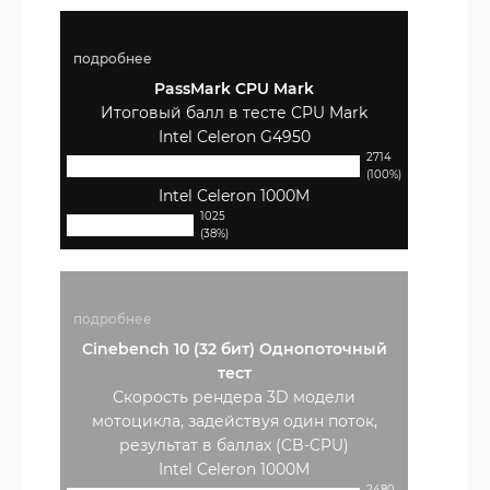
подробнее
PassMark CPU Mark
Итоговый балл в тесте CPU Mark
Intel Celeron G4950
2714
(100%)
Intel Celeron 1000M
1025
(38%)
подробнее
Cinebench 10 (32 бит) Однопоточный
тест
Скорость рендера 3D модели
мотоцикла, задействуя один поток,
результат в баллах (CB-CPU)
Intel Celeron 1000M
2480