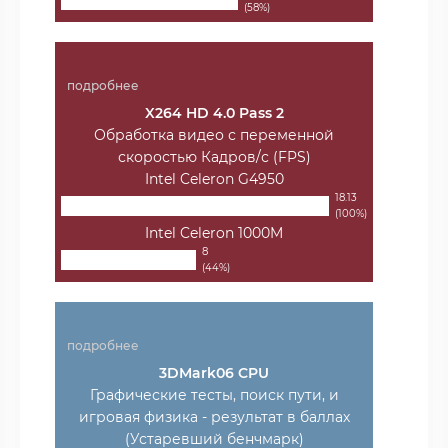
(58%)
подробнее
X264 HD 4.0 Pass 2
Обработка видео с переменной
скоростью Кадров/с (FPS)
Intel Celeron G4950
18.13
(100%)
Intel Celeron 1000M
8
(44%)
подробнее
3DMark06 CPU
Графические тесты, поиск пути, и
игровая физика - результат в баллах
(Устаревший бенчмарк)