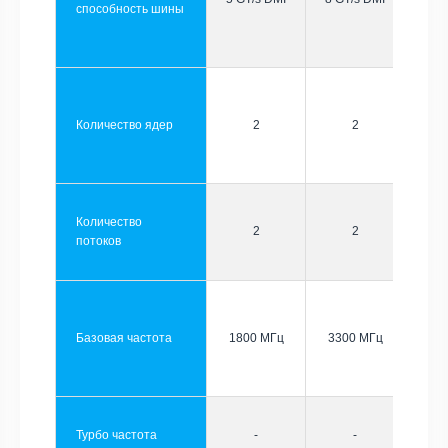
способность шины
Количество ядер
2
2
Количество
2
2
потоков
Базовая частота
1800 МГц
3300 МГц
Турбо частота
-
-