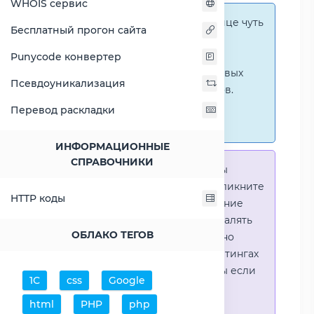
WHOIS сервис
Справка:
На этой странице чуть
Бесплатный прогон сайта
ниже представлены
графические сравнения
Punycode конвертер
количественных и числовых
Псевдоуникализация
параметров процессоров.
Перейти к наглядным
Перевод раскладки
сравнениям.
ИНФОРМАЦИОННЫЕ
СПРАВОЧНИКИ
Справка:
Для того что-бы
выделить процессор - кликните
HTTP коды
на его название. Выделение
позволяет выборочно удалять
ОБЛАКО ТЕГОВ
процессоры или наглядно
видеть результаты в рейтингах
(Во избежении путаницы если
1С
css
Google
в таблице несколько
html
PHP
php
процессоров)