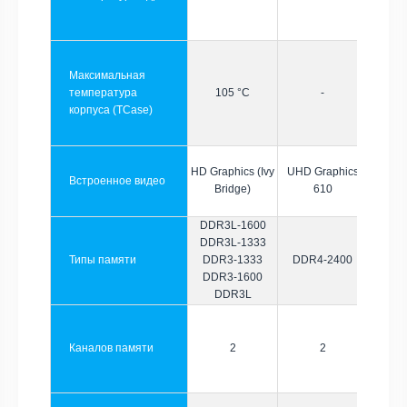
Максимальная
температура
105 °C
-
корпуса (TCase)
HD Graphics (Ivy
UHD Graphics
Встроенное видео
Bridge)
610
DDR3L-1600
DDR3L-1333
Типы памяти
DDR3-1333
DDR4-2400
DDR3-1600
DDR3L
Каналов памяти
2
2