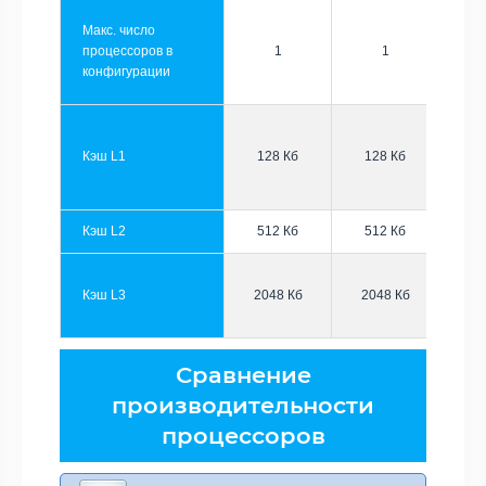
Макс. число
процессоров в
1
1
конфигурации
Кэш L1
128 Кб
128 Кб
Кэш L2
512 Кб
512 Кб
Кэш L3
2048 Кб
2048 Кб
Сравнение
производительности
процессоров