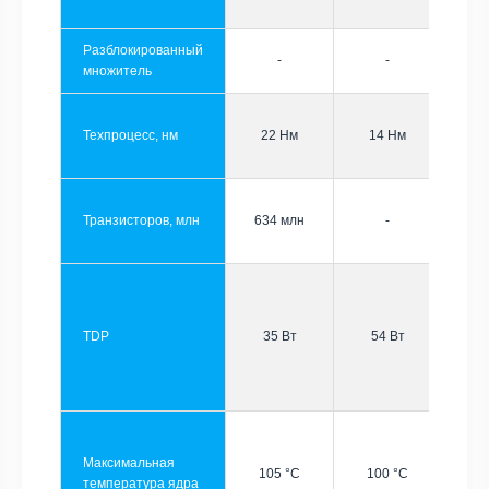
Разблокированный
-
-
множитель
Техпроцесс, нм
22 Нм
14 Нм
Транзисторов, млн
634 млн
-
TDP
35 Вт
54 Вт
Максимальная
105 °C
100 °C
температура ядра