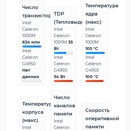
Температура
Число
TDP
ядра
транзисторов
(Тепловыделение)
(макс)
Intel
Celeron
Intel
Intel
1000M
Celeron
Celeron
634 млн
1000M
35
1000M
Вт
105 °C
Intel
Celeron
Intel
Intel
G4950
Celeron
Celeron
Нет
G4950
G4950
данных
54 Вт
100 °C
Число
Температура
каналов
Скорость
корпуса
памяти
оперативной
(макс)
Intel
памяти
Intel
Celeron