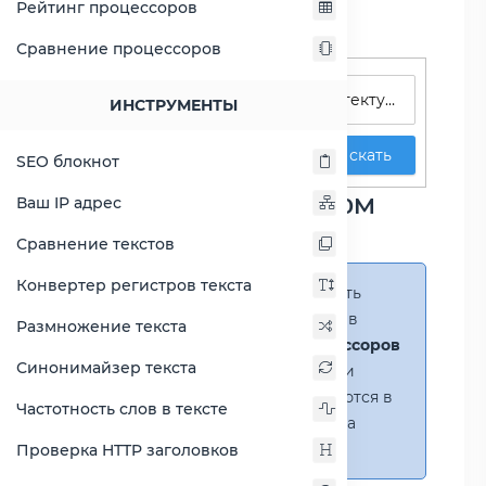
Рейтинг процессоров
Сравнение процессоров
Поиск процессоров
ИНСТРУМЕНТЫ
Искать
SEO блокнот
Сравнение Celeron 1000M
Ваш IP адрес
против Celeron G4950
Сравнение текстов
Конвертер регистров текста
Справка:
Можно добавить
несколько процессоров в
Размножение текста
сравнение
(до 14 процессоров
Синонимайзер текста
в таблице)
. В случае если
процессоры не помещаются в
Частотность слов в тексте
таблицу, появится полоса
прокрутки.
Проверка HTTP заголовков