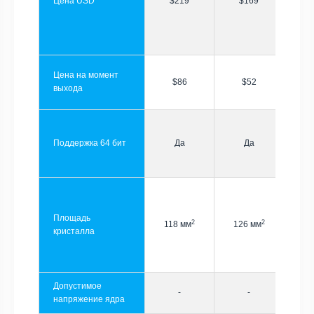
Цена USD
$219
$169
Цена на момент
$86
$52
выхода
Поддержка 64 бит
Да
Да
Площадь
2
2
118 мм
126 мм
кристалла
Допустимое
-
-
напряжение ядра