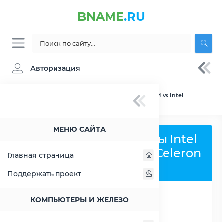
BNAME
.RU
Авторизация
BNAME.RU
» Сравнение Intel Celeron 1000M vs Intel
Celeron G4950
МЕНЮ САЙТА
Сравнить процессоры Intel
Celeron 1000M и Intel Celeron
Главная страница
G4950
Поддержать проект
КОМПЬЮТЕРЫ И ЖЕЛЕЗО
РАСШИРИТЬ СЛЕВА