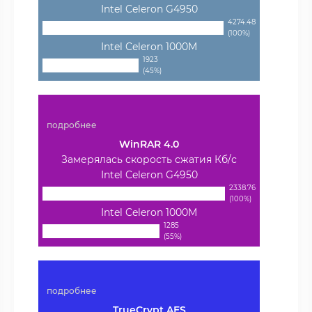
Intel Celeron G4950
4274.48
(100%)
Intel Celeron 1000M
1923
(45%)
подробнее
WinRAR 4.0
Замерялась скорость сжатия Кб/с
Intel Celeron G4950
2338.76
(100%)
Intel Celeron 1000M
1285
(55%)
подробнее
TrueCrypt AES