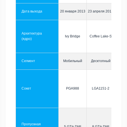
Дата выхода
20 января 2013
23 апреля 2019
Архитектура
Ivy Bridge
Coffee Lake-S
(ядро)
Сегмент
Мобильный
Десктопный
Сокет
PGA988
LGA1151-2
Пропускная
5 GT/s DMI
8 GT/s DMI