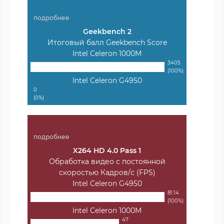
подробнее
Geekbench 2
Итоговый балл Geekbench Score
Intel Celeron 1000M
3405
(100%)
Intel Celeron G4950
0
(0%)
подробнее
X264 HD 4.0 Pass 1
Обработка видео с постоянной
скоростью Кадров/с (FPS)
Intel Celeron G4950
81.14
(100%)
Intel Celeron 1000M
47