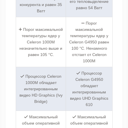
его тепловыделение
конкурента и равен 35
равно 54 Ватт
Ватт
Порог
Порог максимальной
максимальной
температуры ядер у
температуры ядер у
Celeron 1000M
Celeron G4950 равен
незначительно выше и
100 °C. Ненамного
равен 105 °C.
отстает от Celeron
1000M
Процессор
Процессор Celeron
Celeron G4950
1000M обладает
обладает
интегрированным
интегрированным
видео HD Graphics (Ivy
видео UHD Graphics
Bridge)
610
Максимальный
Максимальный
объем оперативной
объем оперативной