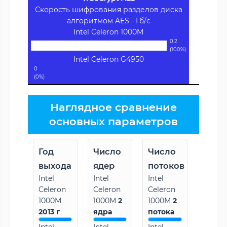
Скорость шифрования разделов диска
алгоритмом AES - Гб/с
Intel Celeron 1000M
0.2
(100%)
Intel Celeron G4950
0
(0%)
Наглядное сравнение
основных параметров
Год
Число
Число
выхода
ядер
потоков
Intel
Intel
Intel
Celeron
Celeron
Celeron
1000M
1000M
2
1000M
2
2013 г
ядра
потока