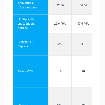
Допустимый
32 Гб
64 Гб
объем памяти
Пропускная
способность
25.6 Гб/с
37.5 Гб/с
памяти
Версия PCI
2.0
3.0
Express
Линий PCIe
16
16