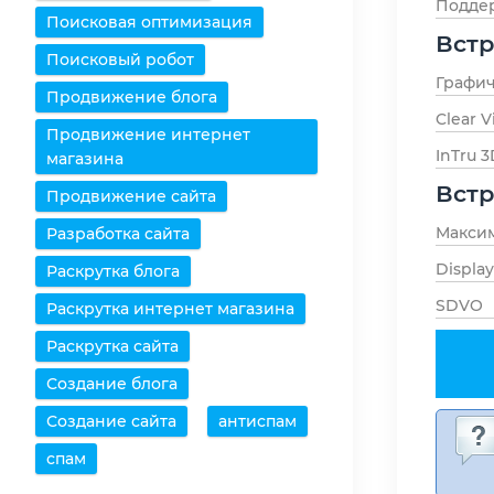
Поддер
Поисковая оптимизация
Вст
Поисковый робот
Графи
Продвижение блога
Clear 
Продвижение интернет
InTru 
магазина
Вст
Продвижение сайта
Максим
Разработка сайта
Displa
Раскрутка блога
SDVO
Раскрутка интернет магазина
Раскрутка сайта
Создание блога
Создание сайта
антиспам
спам