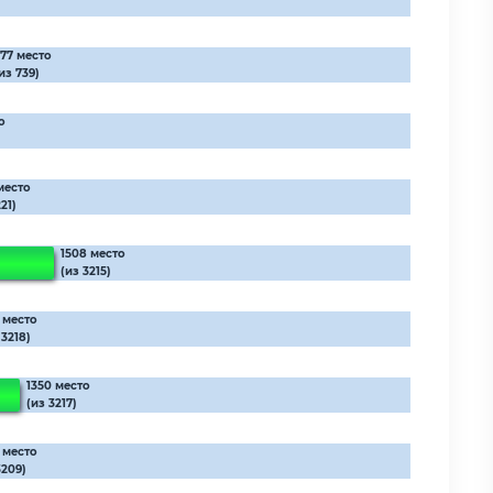
77 место
из 739)
о
место
21)
1508 место
(из 3215)
6 место
 3218)
1350 место
(из 3217)
 место
3209)