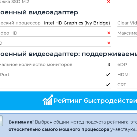
жка SSD M.2
роенный видеоадаптер
ческий процессор
Intel HD Graphics (Ivy Bridge)
Clear Vi
Video HD
Максима
3D
роенный видеоадаптер: поддерживаем
альное количество мониторов
3
eDP
yPort
HDMI
CRT
Рейтинг быстродействи
Внимание!
Выбран общий метод подсчета рейтинга, это
относительно самого мощного процессора
учавствующ