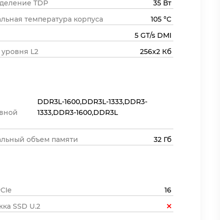
деление TDP
35 Вт
льная температура корпуса
105 °C
5 GT/s DMI
 уровня L2
256x2 Кб
DDR3L-1600,DDR3L-1333,DDR3-
вной
1333,DDR3-1600,DDR3L
льный объем памяти
32 Гб
CIe
16
ка SSD U.2