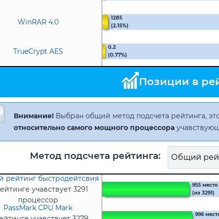
1285
WinRAR 4.0
(2.15%)
0.2
TrueCrypt AES
(0.77%)
Позиции в ре
Внимание!
Выбран общий метод подсчета рейтинга, это
относительно самого мощного процессора
учавствующ
Метод подсчета рейтинга:
 рейтинг быстродейтсвия
955 место
ейтинге учавствует 3291
(из 3291)
процессор
PassMark CPU Mark
996 мест
ейтинге учавствует 3279