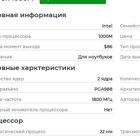
овная информация
Intel
Семейст
ь процессора
1000M
Цена
а момент выхода
$86
Тип про
чение
Для ноутбуков
Дата вы
овные харктеристики
ство ядер
2 ядра
Количес
(разъём)
PGA988
Архитек
я частота
1800 МГц
Автораз
дный множитель процессора
Нет
цессор
огический процесс
22 нм
Транзис