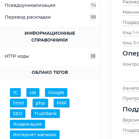
Размер
Псевдоуникализация
Максим
Перевод раскладки
Поддер
Кэш 1-г
ИНФОРМАЦИОННЫЕ
СПРАВОЧНИКИ
Кэш 3-
Опер
HTTP коды
Контро
ОБЛАКО ТЕГОВ
Канало
1С
css
Google
Пропус
html
php
PHP
Под
SEO
TrustRank
Версия
Индексация
Подде
Интернет магазин