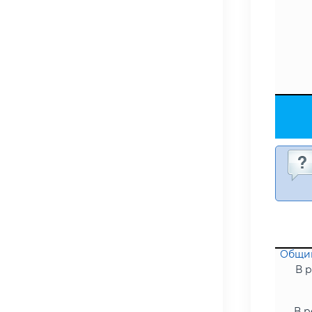
Общий
В р
В р