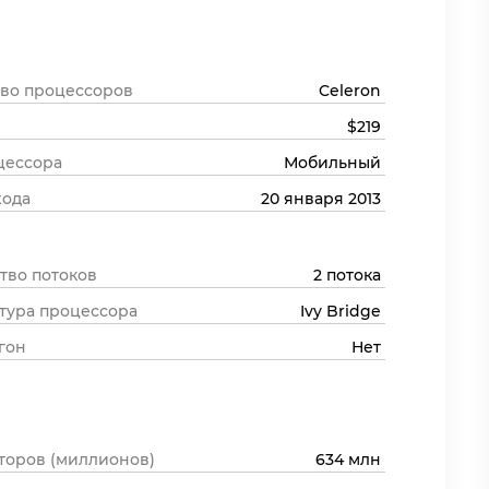
во процессоров
Celeron
$219
цессора
Мобильный
хода
20 января 2013
тво потоков
2 потока
тура процессора
Ivy Bridge
гон
Нет
торов (миллионов)
634 млн