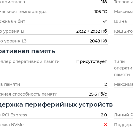
 кристалла
118
Тепловы
альная температура
105 °C
Максима
жка 64 бит
Шина
о уровня L1
2x32 + 2x32 Кб
Кэш 2-го
го уровня L3
2048 Кб
ативная память
ллер оперативной памяти
Присутствует
Типы
операти
памяти
в памяти
2
Максима
кная способность памяти
25.6 Гб/с
держка периферийных устройств
 PCI Express
2.0
Линий P
ржка NVMe
Поддерж