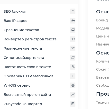
Осн
SEO блокнот
Бренд
Ваш IP адрес
Модел
Сравнение текстов
Цена н
Конвертер регистров текста
Назна
Размножение текста
Осн
Синонимайзер текста
Количе
Частотность слов в тексте
Сокет 
Проверка HTTP заголовков
Базова
Свобо
WHOIS сервис
Про
Бесплатный прогон сайта
Технол
Punycode конвертер