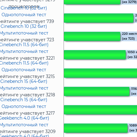
(из 3279)
процессоров
Cinebench 10 (32 бит)
Однопоточный тест
2
(
рейтинге учавствует 739
Cinebench 10 (32 бит)
процессоров
Мультипоточный тест
220 мест
(из 723)
рейтинге учавствует 723
Cinebench 11.5 (64-бит)
процессора
Мультипоточный тест
1050 
(из 32
ейтинге учавствует 3221
Cinebench 11.5 (64-бит)
процессор
Однопоточный тест
ейтинге учавствует 3215
Cinebench 15 (64-бит)
процессоров
Мультипоточный тест
111
(из
ейтинге учавствует 3218
Cinebench 15 (64-бит)
процессоров
Однопоточный тест
ейтинге учавствует 3217
Geekbench 4.0 (64-бит)
процессоров
Мультипоточный тест
1089
(из 
ейтинге учавствует 3209
Geekbench 4.0 (64-бит)