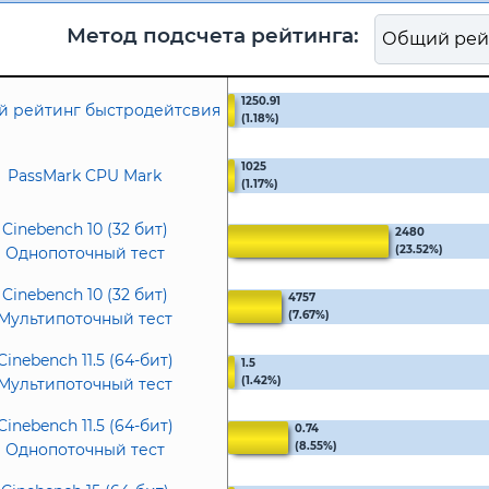
Метод подсчета рейтинга:
1250.91
 рейтинг быстродейтсвия
(1.18%)
1025
PassMark CPU Mark
(1.17%)
Cinebench 10 (32 бит)
2480
(23.52%)
Однопоточный тест
Cinebench 10 (32 бит)
4757
(7.67%)
Мультипоточный тест
Cinebench 11.5 (64-бит)
1.5
(1.42%)
Мультипоточный тест
Cinebench 11.5 (64-бит)
0.74
(8.55%)
Однопоточный тест