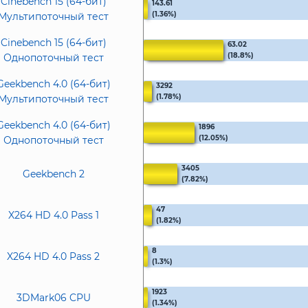
Cinebench 15 (64-бит)
143.61
(1.36%)
Мультипоточный тест
Cinebench 15 (64-бит)
63.02
(18.8%)
Однопоточный тест
Geekbench 4.0 (64-бит)
3292
(1.78%)
Мультипоточный тест
Geekbench 4.0 (64-бит)
1896
(12.05%)
Однопоточный тест
3405
Geekbench 2
(7.82%)
47
X264 HD 4.0 Pass 1
(1.82%)
8
X264 HD 4.0 Pass 2
(1.3%)
1923
3DMark06 CPU
(1.34%)