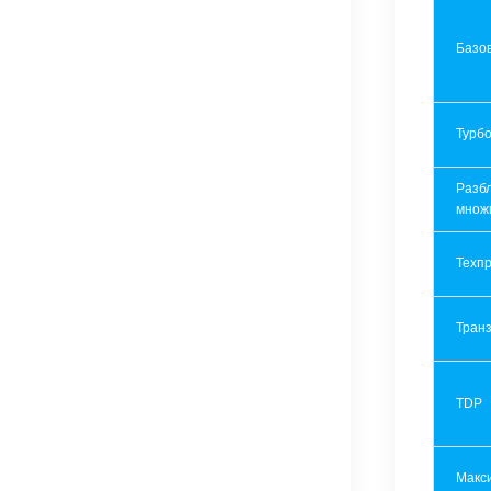
Базов
Турбо
Разб
множ
Техпр
Транз
TDP
Макс