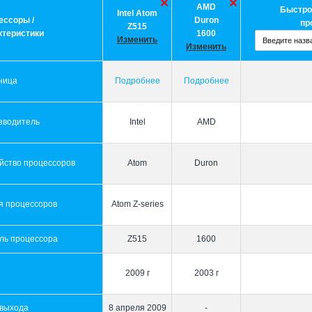
AMD
Быстро
Intel Atom
ессоры /
Duron
пр
Z515
ктеристики
1600
Изменить
Изменить
ница
Подробнее
Подробнее
зводитель
Intel
AMD
йство процессоров
Atom
Duron
я процессоров
Atom Z-series
ль процессора
Z515
1600
2009 г
2003 г
 выхода
8 апреля 2009
-