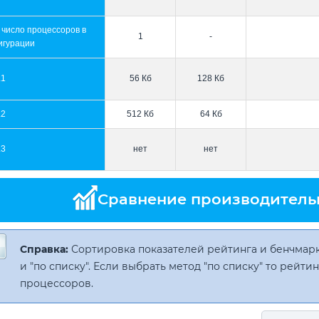
 число процессоров в
1
-
игурации
L1
56 Кб
128 Кб
L2
512 Кб
64 Кб
L3
нет
нет
Сравнение производитель
Справка:
Сортировка показателей рейтинга и бенчмарк
и "по списку". Если выбрать метод "по списку" то рейт
процессоров.