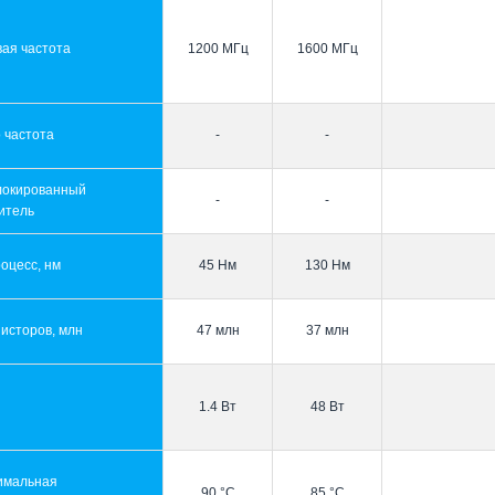
ая частота
1200 МГц
1600 МГц
 частота
-
-
локированный
-
-
итель
оцесс, нм
45 Нм
130 Нм
исторов, млн
47 млн
37 млн
1.4 Вт
48 Вт
имальная
90 °C
85 °C