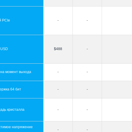
й PCIe
-
-
 USD
$488
-
 на момент выхода
-
-
ержка 64 бит
-
-
адь кристалла
-
-
стимое напряжение
-
-