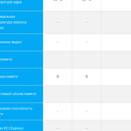
ература ядра
имальная
ература корпуса
-
-
e)
оенное видео
-
-
 памяти
лов памяти
0
0
стимый объем памяти
ускная способность
-
-
ти
я PCI Express
-
-