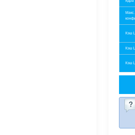
ядра
Макс.
конф
Кэш 
Кэш 
Кэш 