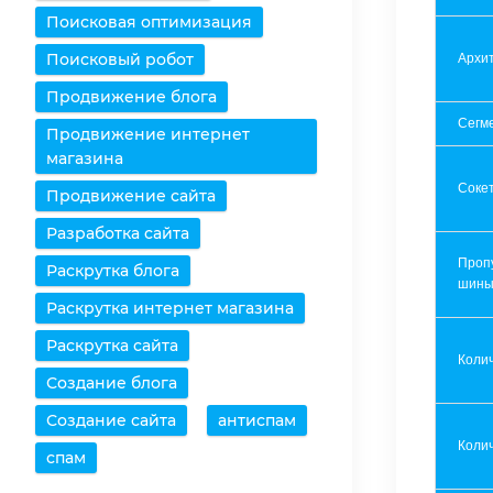
Поисковая оптимизация
Поисковый робот
Архит
Продвижение блога
Сегм
Продвижение интернет
магазина
Соке
Продвижение сайта
Разработка сайта
Проп
Раскрутка блога
шин
Раскрутка интернет магазина
Раскрутка сайта
Коли
Создание блога
Создание сайта
антиспам
Колич
спам