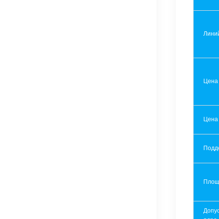
Лини
Цена
Цена
Подд
Площ
Допу