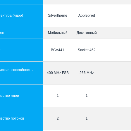
ектура (ядро)
Silverthorne
Applebred
ент
Мобильный
Десктопный
т
BGA441
Socket 462
ускная способность
400 MHz FSB
266 MHz
ы
чество ядер
1
1
ество потоков
2
1