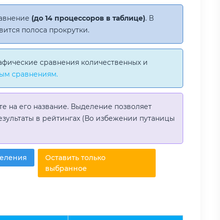
равнение
(до 14 процессоров в таблице)
. В
вится полоса прокрутки.
афические сравнения количественных и
ым сравнениям.
те на его название. Выделение позволяет
езультаты в рейтингах (Во избежении путаницы
деления
Оставить только
выбранное