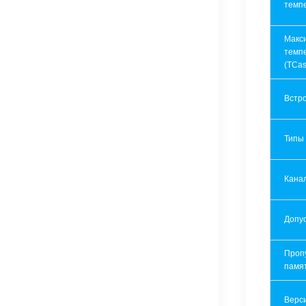
темп
Макс
темп
(TCas
Встр
Типы
Кана
Допу
Проп
памя
Верси