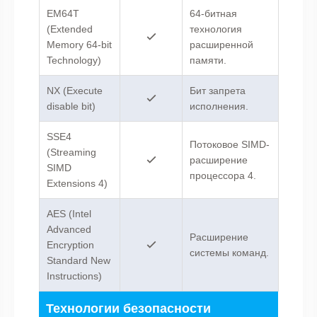
EM64T
64-битная
(Extended
технология
Memory 64-bit
расширенной
Technology)
памяти.
NX (Execute
Бит запрета
disable bit)
исполнения.
SSE4
Потоковое SIMD-
(Streaming
расширение
SIMD
процессора 4.
Extensions 4)
AES (Intel
Advanced
Расширение
Encryption
системы команд.
Standard New
Instructions)
Технологии безопасности