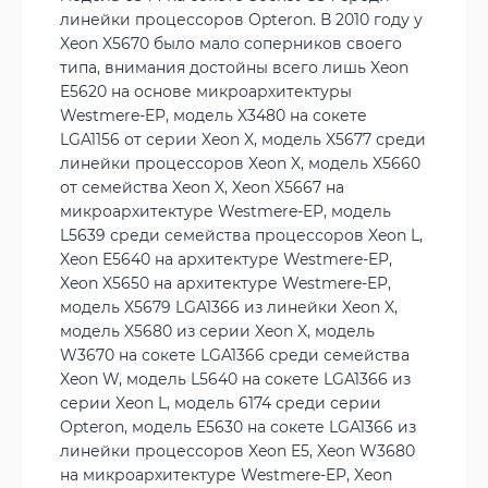
линейки процессоров Opteron. В 2010 году у
Xeon X5670 было мало соперников своего
типа, внимания достойны всего лишь Xeon
E5620 на основе микроархитектуры
Westmere-EP, модель X3480 на сокете
LGA1156 от серии Xeon X, модель X5677 среди
линейки процессоров Xeon X, модель X5660
от семейства Xeon X, Xeon X5667 на
микроархитектуре Westmere-EP, модель
L5639 среди семейства процессоров Xeon L,
Xeon E5640 на архитектуре Westmere-EP,
Xeon X5650 на архитектуре Westmere-EP,
модель X5679 LGA1366 из линейки Xeon X,
модель X5680 из серии Xeon X, модель
W3670 на сокете LGA1366 среди семейства
Xeon W, модель L5640 на сокете LGA1366 из
серии Xeon L, модель 6174 среди серии
Opteron, модель E5630 на сокете LGA1366 из
линейки процессоров Xeon E5, Xeon W3680
на микроархитектуре Westmere-EP, Xeon