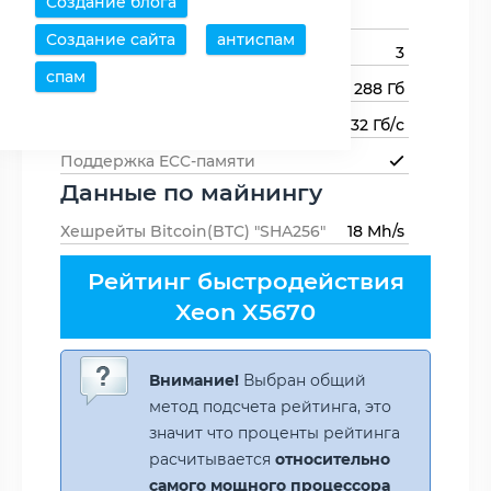
Создание блога
памяти
1066,DDR3-800
Создание сайта
антиспам
Каналов памяти
3
спам
Максимальный объем памяти
288 Гб
Пропускная способность памяти
32 Гб/с
Поддержка ECC-памяти
Данные по майнингу
Хешрейты Bitcoin(BTC) "SHA256"
18 Mh/s
Рейтинг быстродействия
Xeon X5670
Внимание!
Выбран общий
метод подсчета рейтинга, это
значит что проценты рейтинга
расчитывается
относительно
самого мощного процессора