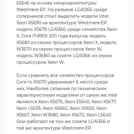
E5645 на основе микроархитектуры
Westmere-EP. На разъеме LGA1366 среди
соперников стоит выделить модели Intel :
Xeon X5690 на архитектуре Westmere-EP,
модель X5679 LGA1366 среди семейства Xeon
X, Core i7-995X 2011 года выпуска, модель
X5680 из серии процессоров Xeon X, модель
W3670 из серии процессоров Xeon W,
модель W3680 на сокете LGA1366 из серии
процессоров Xeon W.
Если сравнить все семейство процессоров
Core то X5670 удерживает 6 место среди
них. Наиболее схожими по техническим
характеристикам моделями от самих же Intel
являются Xeon X5675, Xeon E5640, Xeon X5677,
Xeon L5639, Xeon X5660, Xeon X5650, Xeon
X5667, Xeon W3680, Xeon X5672, Xeon L5640.
Они работают на том же сокете LGA1366 и
той же архитектуре Westmere-EP.