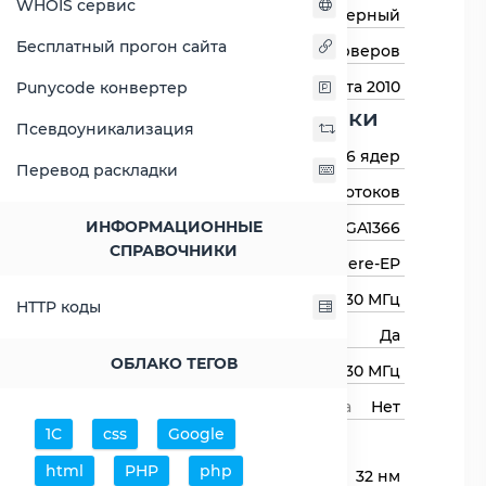
WHOIS сервис
Тип процессора
Серверный
Бесплатный прогон сайта
Назначение
Для серверов
Дата выхода
16 марта 2010
Punycode конвертер
Основные харктеристики
Псевдоуникализация
Количество ядер
6 ядер
Перевод раскладки
Количество потоков
12 потоков
ИНФОРМАЦИОННЫЕ
Сокет (разъём)
LGA1366
СПРАВОЧНИКИ
Архитектура процессора
Westmere-EP
Базовая частота
2930 МГц
HTTP коды
Авторазгон
Да
ОБЛАКО ТЕГОВ
Максимальная частота
3330 МГц
Свободный множитель процессора
Нет
1С
css
Google
Процессор
html
PHP
php
Технологический процесс
32 нм