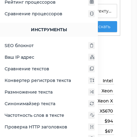
Рейтинг процессоров
Сравнение процессоров
Искать
ИНСТРУМЕНТЫ
Xeon X5670
SEO блокнот
Сравнить Xeon X5670
Ваш IP адрес
Основная информация
Сравнение текстов
Конвертер регистров текста
Бренд
Intel
Семейство процессоров
Xeon
Размножение текста
Линейка процессора
Xeon X
Синонимайзер текста
Модель процессора
X5670
Частотность слов в тексте
Цена
$94
Проверка HTTP заголовков
Цена на момент выхода
$67