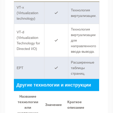
VT-x
Технология
(Virtualization
виртуализации.
technology)
Технология
VT-d
виртуализации
(Virtualization
для
Technology for
направленного
Directed I/O)
ввода-вывода.
Расширенные
EPT
таблицы
страниц.
Другие технологии и инструкции
Название
технологии
Краткое
Значение
или
описание