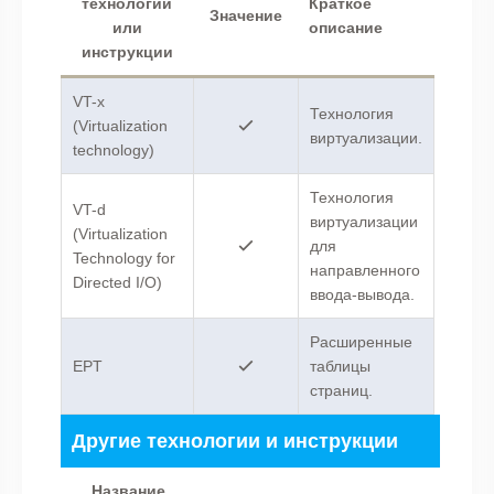
технологии
Краткое
Значение
или
описание
инструкции
VT-x
Технология
(Virtualization
виртуализации.
technology)
Технология
VT-d
виртуализации
(Virtualization
для
Technology for
направленного
Directed I/O)
ввода-вывода.
Расширенные
EPT
таблицы
страниц.
Другие технологии и инструкции
Название