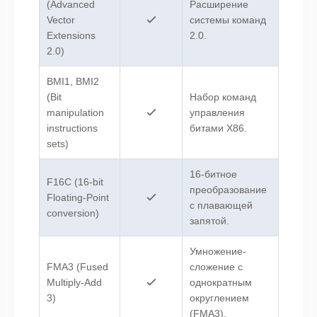
(Advanced
Расширение
Vector
системы команд
Extensions
2.0.
2.0)
BMI1, BMI2
(Bit
Набор команд
manipulation
управления
instructions
битами X86.
sets)
16-битное
F16C (16-bit
преобразование
Floating-Point
с плавающей
conversion)
запятой.
Умножение-
FMA3 (Fused
сложение с
Multiply-Add
однократным
3)
округлением
(FMA3).