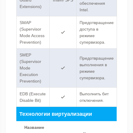
Guard
Intel® SPS
обеспечения
Extensions)
Intel.
SMAP
Предотвращение
(Supervisor
доступа в
Mode Access
режиме
Prevention)
супервизора.
SMEP
Предотвращение
(Supervisor
выполнения в
Mode
режиме
Execution
супервизора.
Prevention)
EDB (Execute
Выполнить бит
Disable Bit)
отключения.
Технологии виртуализации
Название