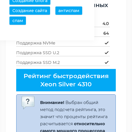
Создание блога
Поддержка периферийных
Создание сайта
антиспам
устройств
спам
Версия PCI Express
4.0
Линий PCIe
64
Поддержка NVMe
Поддержка SSD U.2
Поддержка SSD M.2
Рейтинг быстродействия
Xeon Silver 4310
Внимание!
Выбран общий
метод подсчета рейтинга, это
значит что проценты рейтинга
расчитывается
относительно
самого мощного процессора