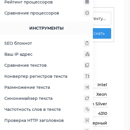
Рейтинг процессоров
Поиск процессоров
Сравнение процессоров
ИНСТРУМЕНТЫ
Искать
SEO блокнот
Xeon Silver 4310
Ваш IP адрес
Сравнить Xeon Silver 4310
Сравнение текстов
Основная информация
Конвертер регистров текста
Бренд
Intel
Размножение текста
Семейство процессоров
Xeon
Синонимайзер текста
Линейка процессора
Xeon Silver
Частотность слов в тексте
Модель процессора
4310
Проверка HTTP заголовков
Тип процессора
Серверный