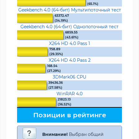
(65.1%)
Geekbench 4.0 (64-бит) Мультипоточный тест
63372.47
(34.19%)
Geekbench 4.0 (64-бит) Однопоточный тест
6859.55
(43.61%)
X264 HD 4.0 Pass 1
758.89
(29.35%)
X264 HD 4.0 Pass 2
168.54
(27.29%)
3DMark06 CPU
39436.36
(27.58%)
WinRAR 4.0
21823.13
(36.52%)
Позиции в рейтинге
Внимание!
Выбран общий