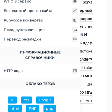
WHOIS сервис
Цена на момент выхода
$1273
Тип процессора
Серверный
Бесплатный прогон сайта
Назначение
Для серверов
Punycode конвертер
Дата выхода
2 апреля 2019
Псевдоуникализация
Основные харктеристики
Перевод раскладки
Количество ядер
16 ядер
Количество потоков
32 потока
ИНФОРМАЦИОННЫЕ
СПРАВОЧНИКИ
Сокет (разъём)
LGA3647
Архитектура процессора
Cascade Lake
HTTP коды
Базовая частота
2300 МГц
ОБЛАКО ТЕГОВ
Авторазгон
Да
Максимальная частота
3900 МГц
1С
css
Google
Свободный множитель процессора
Нет
Процессор
html
PHP
php