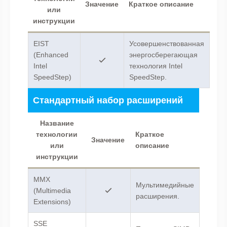
Значение
Краткое описание
или
инструкции
EIST
Усовершенствованная
(Enhanced
энергосберегающая
Intel
технология Intel
SpeedStep)
SpeedStep.
Стандартный набор расширений
Название
технологии
Краткое
Значение
или
описание
инструкции
MMX
Мультимедийные
(Multimedia
расширения.
Extensions)
SSE