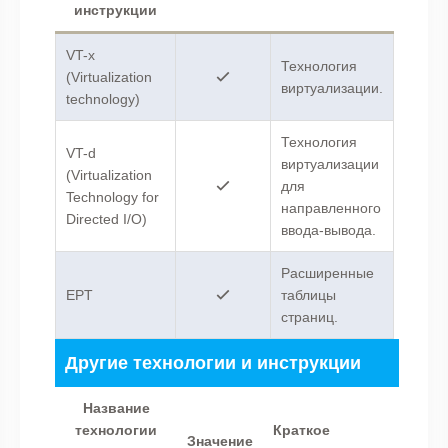
инструкции
VT-x
Технология
(Virtualization
виртуализации.
technology)
Технология
VT-d
виртуализации
(Virtualization
для
Technology for
направленного
Directed I/O)
ввода-вывода.
Расширенные
EPT
таблицы
страниц.
Другие технологии и инструкции
Название
технологии
Краткое
Значение