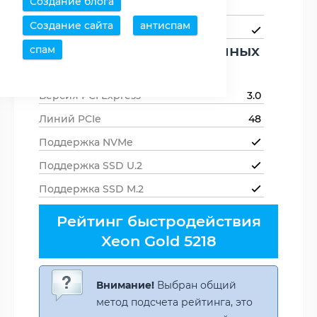
Создание блога
памяти
с
Создание сайта
антиспам
Поддержка ECC-памяти
Поддержка периферийных
спам
устройств
Версия PCI Express
3.0
Линий PCIe
48
Поддержка NVMe
Поддержка SSD U.2
Поддержка SSD M.2
Рейтинг быстродействия
Xeon Gold 5218
Внимание!
Выбран общий
метод подсчета рейтинга, это