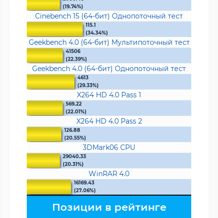
(19.74%)
Cinebench 15 (64-бит) Однопоточный тест
115.1
(34.34%)
Geekbench 4.0 (64-бит) Мультипоточный тест
41506
(22.39%)
Geekbench 4.0 (64-бит) Однопоточный тест
4613
(29.33%)
X264 HD 4.0 Pass 1
569.22
(22.01%)
X264 HD 4.0 Pass 2
126.88
(20.55%)
3DMark06 CPU
29040.33
(20.31%)
WinRAR 4.0
16169.43
(27.06%)
Позиции в рейтинге