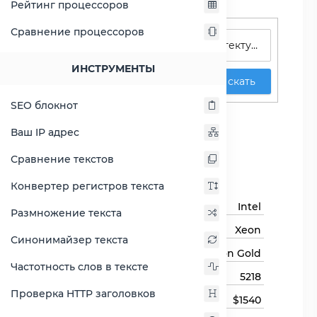
Рейтинг процессоров
Поиск процессоров
Сравнение процессоров
ИНСТРУМЕНТЫ
Искать
SEO блокнот
Xeon Gold 5218
Ваш IP адрес
Сравнить Xeon Gold 5218
Сравнение текстов
Основная информация
Конвертер регистров текста
Бренд
Intel
Размножение текста
Семейство процессоров
Xeon
Синонимайзер текста
Линейка процессора
Xeon Gold
Частотность слов в тексте
Модель процессора
5218
Проверка HTTP заголовков
Цена
$1540