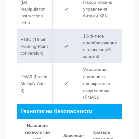
(Bit
Набор команд
manipulation
управления
instructions
битами X86.
sets)
16-битное
F16C (16-bit
преобразование
Floating-Point
с плавающей
conversion)
запятой.
Умножение-
FMA3 (Fused
сложение с
Multiply-Add
однократным
3)
округлением
(FMA3).
Технологии безопасности
Название
технологии
Краткое
Значение