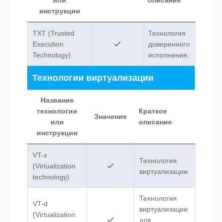
или
описание
инструкции
TXT (Trusted
Технология
Execution
доверенного
Technology)
исполнения.
Технологии виртуализации
Название
технологии
Краткое
Значение
или
описание
инструкции
VT-x
Технология
(Virtualization
виртуализации.
technology)
Технология
VT-d
виртуализации
(Virtualization
для