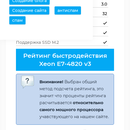
Создание блога
Версия PCI Express
3.0
Создание сайта
антиспам
Линий PCIe
32
спам
Поддержка NVMe
Поддержка SSD U.2
Поддержка SSD M.2
Рейтинг быстродействия
Xeon E7-4820 v3
Внимание!
Выбран общий
метод подсчета рейтинга, это
значит что проценты рейтинга
расчитывается
относительно
самого мощного процессора
учавствующего на нашем сайте.