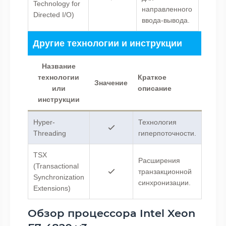
Technology for
направленного
Directed I/O)
ввода-вывода.
Другие технологии и инструкции
Название
технологии
Краткое
Значение
или
описание
инструкции
Hyper-
Технология
Threading
гиперпоточности.
TSX
Расширения
(Transactional
транзакционной
Synchronization
синхронизации.
Extensions)
Обзор процессора Intel Xeon