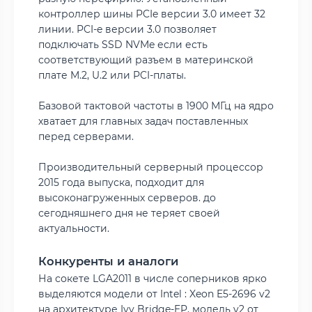
контроллер шины PCIe версии 3.0 имеет 32
линии. PCI-e версии 3.0 позволяет
подключать SSD NVMe если есть
соответствующий разъем в материнской
плате M.2, U.2 или PCI-платы.
Базовой тактовой частоты в 1900 МГц на ядро
хватает для главных задач поставленных
перед серверами.
Производительный серверный процессор
2015 года выпуска, подходит для
высоконагруженных серверов.
до
сегодняшнего дня не теряет своей
актуальности.
Конкуренты и аналоги
На сокете LGA2011 в числе соперников ярко
выделяются модели от Intel : Xeon E5-2696 v2
на архитектуре Ivy Bridge-EP, модель v2 от