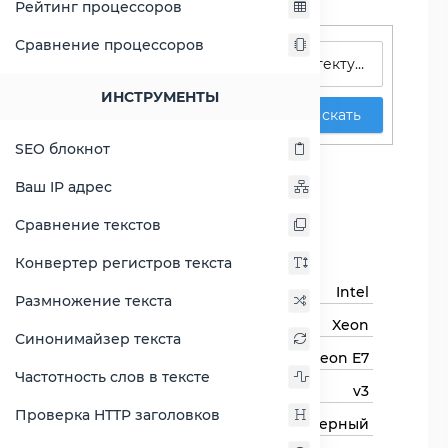
Рейтинг процессоров
Поиск процессоров
Сравнение процессоров
ИНСТРУМЕНТЫ
Искать
SEO блокнот
Xeon E7-4820 v3
Ваш IP адрес
Сравнить Xeon E7-4820 v3
Сравнение текстов
Основная информация
Конвертер регистров текста
Бренд
Intel
Размножение текста
Семейство процессоров
Xeon
Синонимайзер текста
Линейка процессора
Xeon E7
Частотность слов в тексте
Модель процессора
v3
Проверка HTTP заголовков
Тип процессора
Серверный