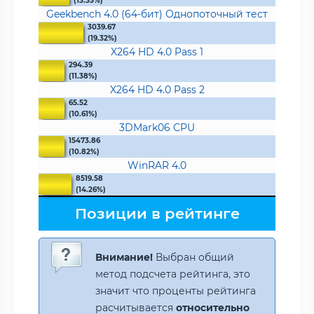
(13.33%)
Geekbench 4.0 (64-бит) Однопоточный тест
3039.67
(19.32%)
X264 HD 4.0 Pass 1
294.39
(11.38%)
X264 HD 4.0 Pass 2
65.52
(10.61%)
3DMark06 CPU
15473.86
(10.82%)
WinRAR 4.0
8519.58
(14.26%)
Позиции в рейтинге
Внимание!
Выбран общий
метод подсчета рейтинга, это
значит что проценты рейтинга
расчитывается
относительно