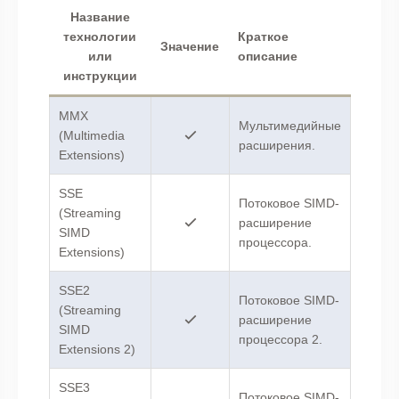
Название
технологии
Краткое
Значение
или
описание
инструкции
MMX
Мультимедийные
(Multimedia
расширения.
Extensions)
SSE
Потоковое SIMD-
(Streaming
расширение
SIMD
процессора.
Extensions)
SSE2
Потоковое SIMD-
(Streaming
расширение
SIMD
процессора 2.
Extensions 2)
SSE3
Потоковое SIMD-