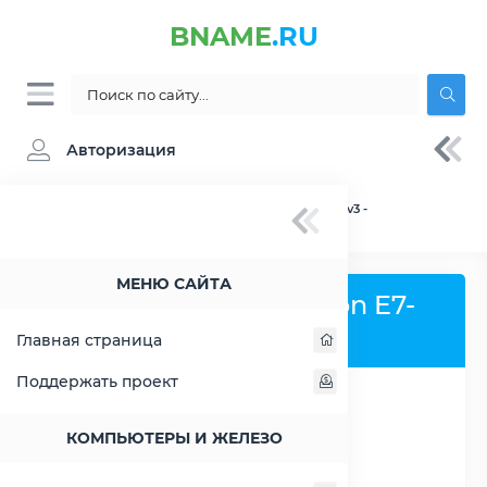
BNAME
.RU
Авторизация
BNAME.RU
» Процессор Intel Xeon E7-4820 v3 -
характеристики, цены, тесты
МЕНЮ САЙТА
Процессор Intel Xeon E7-
4820 v3
Главная страница
Поддержать проект
РАСШИРИТЬ СЛЕВА
КОМПЬЮТЕРЫ И ЖЕЛЕЗО