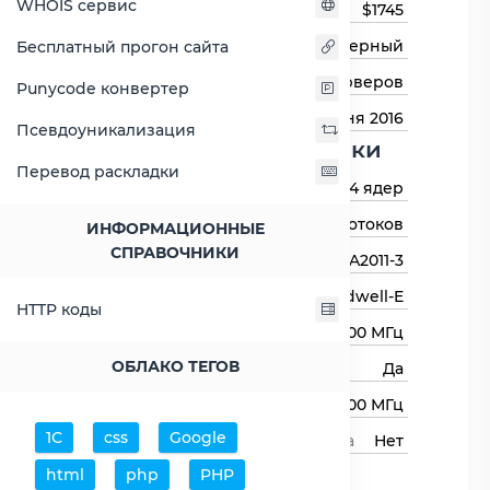
WHOIS сервис
Цена на момент выхода
$1745
Тип процессора
Серверный
Бесплатный прогон сайта
Назначение
Для серверов
Punycode конвертер
Дата выхода
20 июня 2016
Псевдоуникализация
Основные харктеристики
Перевод раскладки
Количество ядер
14 ядер
Количество потоков
28 потоков
ИНФОРМАЦИОННЫЕ
СПРАВОЧНИКИ
Сокет (разъём)
LGA2011-3
Архитектура процессора
Broadwell-E
HTTP коды
Базовая частота
2400 МГц
ОБЛАКО ТЕГОВ
Авторазгон
Да
Максимальная частота
3300 МГц
1С
css
Google
Свободный множитель процессора
Нет
Процессор
html
php
PHP