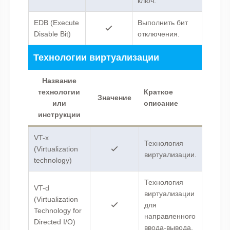
ключ.
EDB (Execute
Выполнить бит
Disable Bit)
отключения.
Технологии виртуализации
Название
технологии
Краткое
Значение
или
описание
инструкции
VT-x
Технология
(Virtualization
виртуализации.
technology)
Технология
VT-d
виртуализации
(Virtualization
для
Technology for
направленного
Directed I/O)
ввода-вывода.