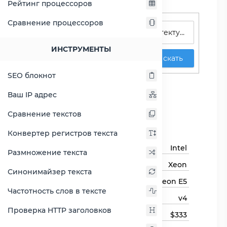
Рейтинг процессоров
Поиск процессоров
Сравнение процессоров
ИНСТРУМЕНТЫ
Искать
SEO блокнот
Xeon E5-2680 v4
Ваш IP адрес
Сравнить Xeon E5-2680 v4
Сравнение текстов
Основная информация
Конвертер регистров текста
Бренд
Intel
Размножение текста
Семейство процессоров
Xeon
Синонимайзер текста
Линейка процессора
Xeon E5
Частотность слов в тексте
Модель процессора
v4
Проверка HTTP заголовков
Цена
$333