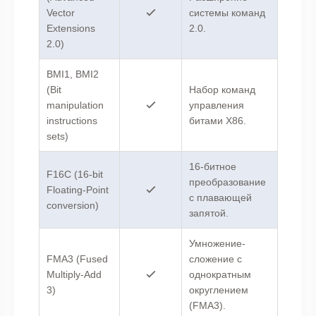
Vector
системы команд
Extensions
2.0.
2.0)
BMI1, BMI2
(Bit
Набор команд
manipulation
управления
instructions
битами X86.
sets)
16-битное
F16C (16-bit
преобразование
Floating-Point
с плавающей
conversion)
запятой.
Умножение-
FMA3 (Fused
сложение с
Multiply-Add
однократным
3)
округлением
(FMA3).