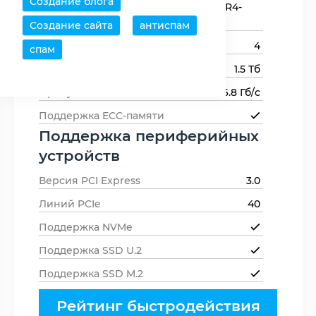
Создание блога
оперативной
1600,DDR4-2400,DDR4-
памяти
2133
Создание сайта
антиспам
Каналов памяти
4
спам
Максимальный объем памяти
1.5 Тб
Пропускная способность памяти
76.8 Гб/с
Поддержка ECC-памяти
Поддержка периферийных
устройств
Версия PCI Express
3.0
Линий PCIe
40
Поддержка NVMe
Поддержка SSD U.2
Поддержка SSD M.2
Рейтинг быстродействия