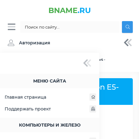
BNAME
.RU
Авторизация
BNAME.RU
» Процессор Intel Xeon E5-2680 v4 -
характеристики, цены, тесты
МЕНЮ САЙТА
Процессор Intel Xeon E5-
2680 v4
Главная страница
Поддержать проект
РАСШИРИТЬ СЛЕВА
КОМПЬЮТЕРЫ И ЖЕЛЕЗО