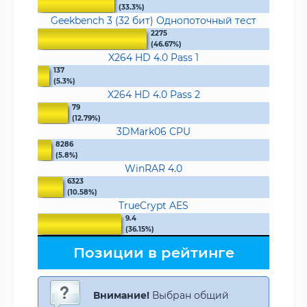
(33.3%)
Geekbench 3 (32 бит) Однопоточный тест
2275
(46.67%)
X264 HD 4.0 Pass 1
137
(5.3%)
X264 HD 4.0 Pass 2
79
(12.79%)
3DMark06 CPU
8286
(5.8%)
WinRAR 4.0
6323
(10.58%)
TrueCrypt AES
9.4
(36.15%)
Позиции в рейтинге
Внимание!
Выбран общий