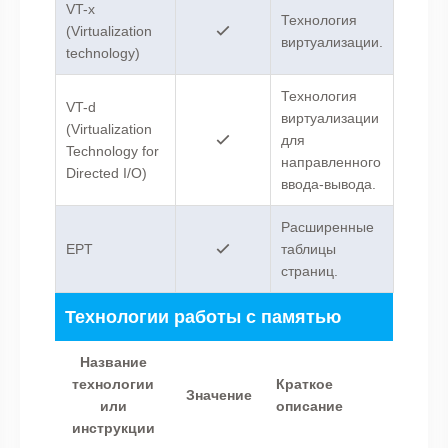
VT-x
Технология
(Virtualization
виртуализации.
technology)
Технология
VT-d
виртуализации
(Virtualization
для
Technology for
направленного
Directed I/O)
ввода-вывода.
Расширенные
EPT
таблицы
страниц.
Технологии работы с памятью
Название
технологии
Краткое
Значение
или
описание
инструкции