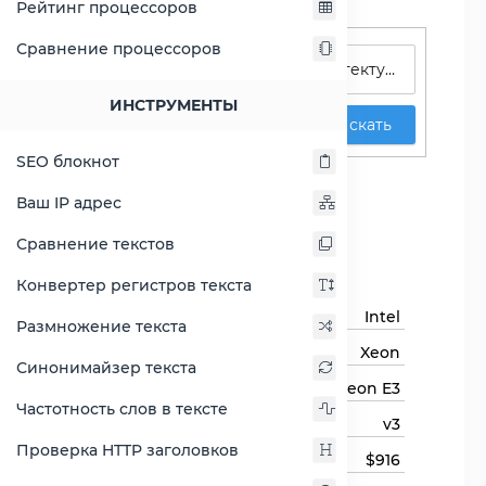
Рейтинг процессоров
Поиск процессоров
Сравнение процессоров
ИНСТРУМЕНТЫ
Искать
SEO блокнот
Xeon E3-1286 v3
Ваш IP адрес
Сравнить Xeon E3-1286 v3
Сравнение текстов
Основная информация
Конвертер регистров текста
Бренд
Intel
Размножение текста
Семейство процессоров
Xeon
Синонимайзер текста
Линейка процессора
Xeon E3
Частотность слов в тексте
Модель процессора
v3
Проверка HTTP заголовков
Цена
$916