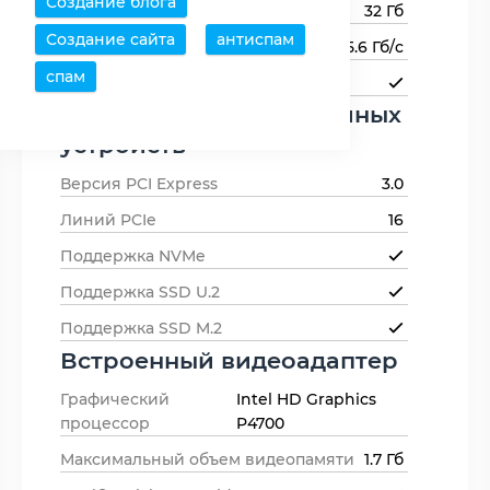
Создание блога
Максимальный объем памяти
32 Гб
Создание сайта
антиспам
Пропускная способность памяти
25.6 Гб/с
спам
Поддержка ECC-памяти
Поддержка периферийных
устройств
Версия PCI Express
3.0
Линий PCIe
16
Поддержка NVMe
Поддержка SSD U.2
Поддержка SSD M.2
Встроенный видеоадаптер
Графический
Intel HD Graphics
процессор
P4700
Максимальный объем видеопамяти
1.7 Гб