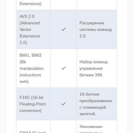
Extensions)
AVX 2.0
(Advanced
Расширение
Vector
системы команд
Extensions
2.0.
2.0)
BMI1, BMI2
(Bit
Набор команд
manipulation
управления
instructions
битами X86.
sets)
16-битное
F16C (16-bit
преобразование
Floating-Point
с плавающей
conversion)
запятой.
Умножение-
FMA3 (Fused
сложение с