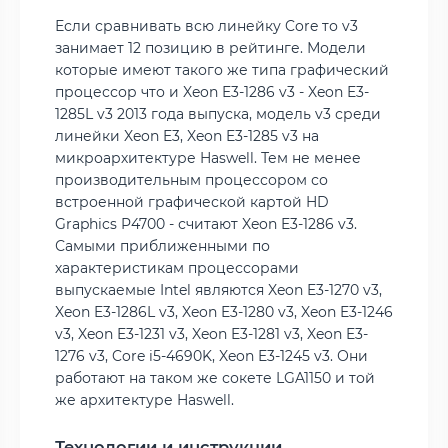
Если сравнивать всю линейку Core то v3
занимает 12 позицию в рейтинге. Модели
которые имеют такого же типа графический
процессор что и Xeon E3-1286 v3 - Xeon E3-
1285L v3 2013 года выпуска, модель v3 среди
линейки Xeon E3, Xeon E3-1285 v3 на
микроархитектуре Haswell. Тем не менее
производительным процессором со
встроенной графической картой HD
Graphics P4700 - считают Xeon E3-1286 v3.
Самыми приближенными по
характеристикам процессорами
выпускаемые Intel являются Xeon E3-1270 v3,
Xeon E3-1286L v3, Xeon E3-1280 v3, Xeon E3-1246
v3, Xeon E3-1231 v3, Xeon E3-1281 v3, Xeon E3-
1276 v3, Core i5-4690K, Xeon E3-1245 v3. Они
работают на таком же сокете LGA1150 и той
же архитектуре Haswell.
Технологии и инструкции