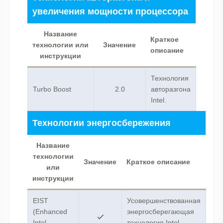
увеличения мощности процессора
Название
Краткое
технологии или
Значение
описание
инструкции
Технология
Turbo Boost
2.0
авторазгона
Intel.
Технологии энергосбережения
Название
технологии
Значение
Краткое описание
или
инструкции
EIST
Усовершенствованная
(Enhanced
энергосберегающая
Intel
технология Intel