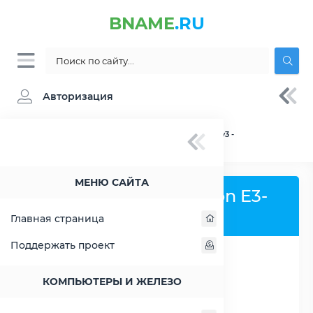
BNAME
.RU
Авторизация
BNAME.RU
» Процессор Intel Xeon E3-1286 v3 -
характеристики, цены, тесты
МЕНЮ САЙТА
Процессор Intel Xeon E3-
1286 v3
Главная страница
Поддержать проект
РАСШИРИТЬ СЛЕВА
КОМПЬЮТЕРЫ И ЖЕЛЕЗО