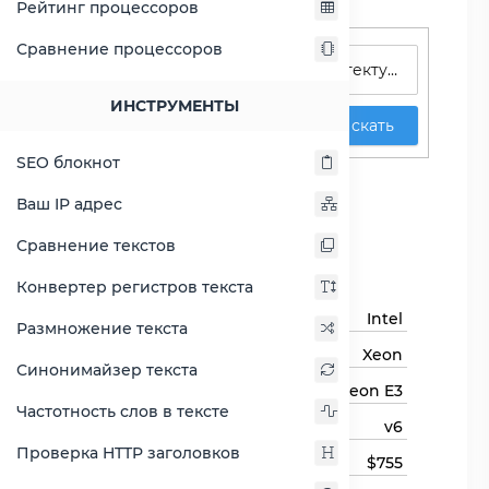
Рейтинг процессоров
Поиск процессоров
Сравнение процессоров
ИНСТРУМЕНТЫ
Искать
SEO блокнот
Xeon E3-1270 v6
Ваш IP адрес
Сравнить Xeon E3-1270 v6
Сравнение текстов
Основная информация
Конвертер регистров текста
Бренд
Intel
Размножение текста
Семейство процессоров
Xeon
Синонимайзер текста
Линейка процессора
Xeon E3
Частотность слов в тексте
Модель процессора
v6
Проверка HTTP заголовков
Цена
$755