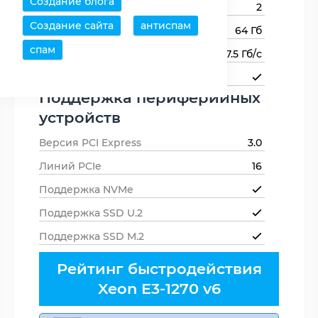
Создание блога
Каналов памяти
2
Создание сайта
антиспам
Максимальный объем памяти
64 Гб
спам
Пропускная способность памяти
37.5 Гб/с
Поддержка ECC-памяти
Поддержка периферийных
устройств
Версия PCI Express
3.0
Линий PCIe
16
Поддержка NVMe
Поддержка SSD U.2
Поддержка SSD M.2
Рейтинг быстродействия
Xeon E3-1270 v6