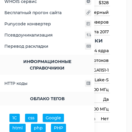
WHOIS сервис
Цена на момент выхода
$328
Тип процессора
Серверный
Бесплатный прогон сайта
Назначение
Для серверов
Punycode конвертер
Дата выхода
28 марта 2017
Псевдоуникализация
Основные харктеристики
Перевод раскладки
Количество ядер
4 ядра
Количество потоков
8 потоков
ИНФОРМАЦИОННЫЕ
СПРАВОЧНИКИ
Сокет (разъём)
LGA1151-1
Архитектура процессора
Kaby Lake-S
HTTP коды
Базовая частота
3800 МГц
ОБЛАКО ТЕГОВ
Авторазгон
Да
Максимальная частота
4200 МГц
1С
css
Google
Свободный множитель процессора
Нет
Процессор
html
php
PHP