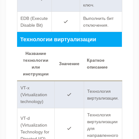
ключ.
EDB (Execute
Выполнить бит
Disable Bit)
отключения.
Технологии виртуализации
Название
технологии
Краткое
Значение
или
описание
инструкции
VT-x
Технология
(Virtualization
виртуализации.
technology)
Технология
VT-d
виртуализации
(Virtualization
для
Technology for
направленного
Directed I/O)