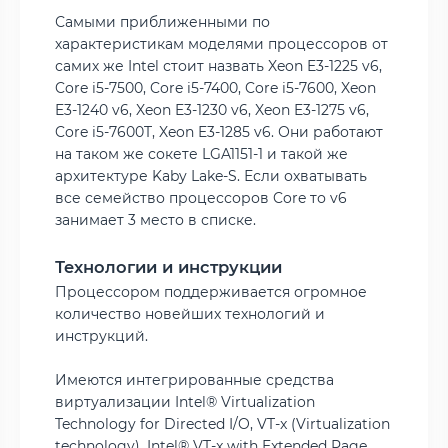
Самыми приближенными по
характеристикам моделями процессоров от
самих же Intel стоит назвать Xeon E3-1225 v6,
Core i5-7500, Core i5-7400, Core i5-7600, Xeon
E3-1240 v6, Xeon E3-1230 v6, Xeon E3-1275 v6,
Core i5-7600T, Xeon E3-1285 v6. Они работают
на таком же сокете LGA1151-1 и такой же
архитектуре Kaby Lake-S. Если охватывать
все семейство процессоров Core то v6
занимает 3 место в списке.
Технологии и инструкции
Процессором поддерживается огромное
количество новейших технологий и
инструкций.
Имеются интегрированные средства
виртуализации Intel® Virtualization
Technology for Directed I/O, VT-x (Virtualization
technology), Intel® VT-x with Extended Page