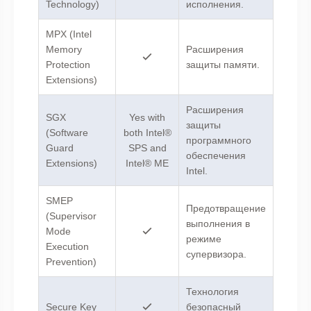
Technology)
исполнения.
MPX (Intel
Memory
Расширения
Protection
защиты памяти.
Extensions)
Расширения
SGX
Yes with
защиты
(Software
both Intel®
программного
Guard
SPS and
обеспечения
Extensions)
Intel® ME
Intel.
SMEP
Предотвращение
(Supervisor
выполнения в
Mode
режиме
Execution
супервизора.
Prevention)
Технология
Secure Key
безопасный