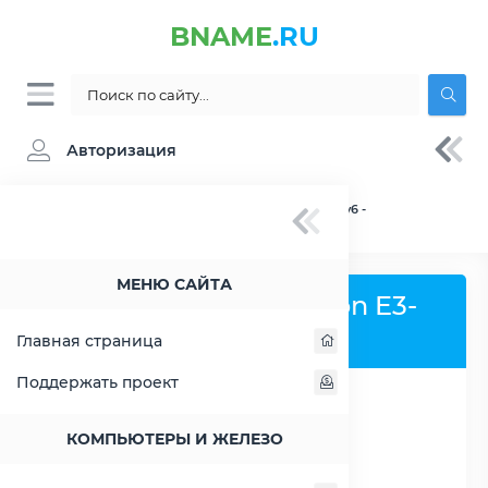
BNAME
.RU
Авторизация
BNAME.RU
» Процессор Intel Xeon E3-1270 v6 -
характеристики, цены, тесты
МЕНЮ САЙТА
Процессор Intel Xeon E3-
1270 v6
Главная страница
Поддержать проект
РАСШИРИТЬ СЛЕВА
КОМПЬЮТЕРЫ И ЖЕЛЕЗО