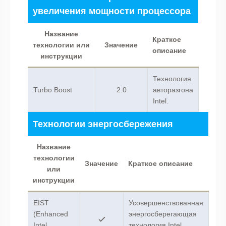
увеличения мощности процессора
Название
Краткое
технологии или
Значение
описание
инструкции
Технология
Turbo Boost
2.0
авторазгона
Intel.
Технологии энергосбережения
Название
технологии
Значение
Краткое описание
или
инструкции
EIST
Усовершенствованная
(Enhanced
энергосберегающая
Intel
технология Intel