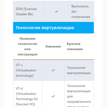
Выполнить
EDB (Execute
бит
Disable Bit)
отключения.
Технологии виртуализации
Название
технологии
Краткое
Значение
или
описание
инструкции
VT-x
Технология
(Virtualization
виртуализации.
technology)
Технология
VT-d
виртуализации
(Virtualization
для
Technology for
направленного
Directed I/O)
ввода-вывода.