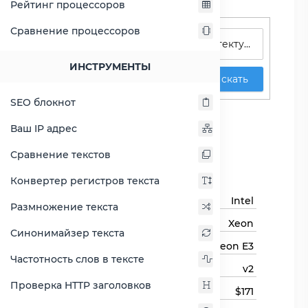
Рейтинг процессоров
Поиск процессоров
Сравнение процессоров
ИНСТРУМЕНТЫ
Искать
SEO блокнот
Xeon E3-1270 v2
Ваш IP адрес
Сравнить Xeon E3-1270 v2
Сравнение текстов
Основная информация
Конвертер регистров текста
Бренд
Intel
Размножение текста
Семейство процессоров
Xeon
Синонимайзер текста
Линейка процессора
Xeon E3
Частотность слов в тексте
Модель процессора
v2
Проверка HTTP заголовков
Цена
$171