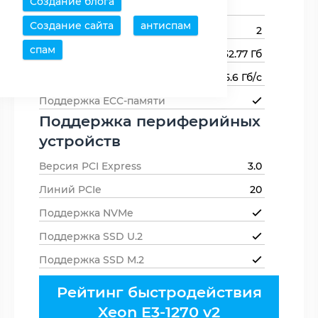
Создание блога
памяти
1600
Создание сайта
антиспам
Каналов памяти
2
спам
Максимальный объем памяти
32.77 Гб
Пропускная способность памяти
25.6 Гб/с
Поддержка ECC-памяти
Поддержка периферийных
устройств
Версия PCI Express
3.0
Линий PCIe
20
Поддержка NVMe
Поддержка SSD U.2
Поддержка SSD M.2
Рейтинг быстродействия
Xeon E3-1270 v2