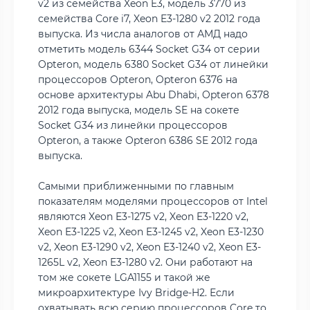
v2 из семейства Xeon E3, модель 3770 из
семейства Core i7, Xeon E3-1280 v2 2012 года
выпуска. Из числа аналогов от АМД надо
отметить модель 6344 Socket G34 от серии
Opteron, модель 6380 Socket G34 от линейки
процессоров Opteron, Opteron 6376 на
основе архитектуры Abu Dhabi, Opteron 6378
2012 года выпуска, модель SE на сокете
Socket G34 из линейки процессоров
Opteron, а также Opteron 6386 SE 2012 года
выпуска.
Самыми приближенными по главным
показателям моделями процессоров от Intel
являются Xeon E3-1275 v2, Xeon E3-1220 v2,
Xeon E3-1225 v2, Xeon E3-1245 v2, Xeon E3-1230
v2, Xeon E3-1290 v2, Xeon E3-1240 v2, Xeon E3-
1265L v2, Xeon E3-1280 v2. Они работают на
том же сокете LGA1155 и такой же
микроархитектуре Ivy Bridge-H2. Если
охватывать всю серию процессоров Core то