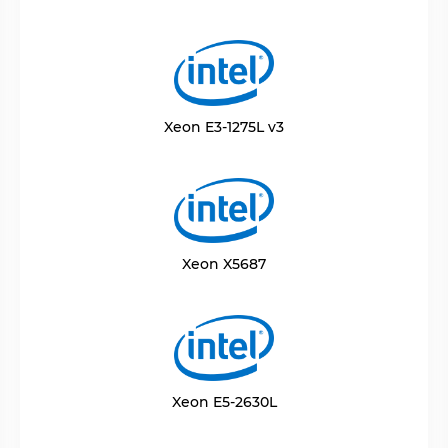
Xeon E3-1275L v3
Xeon X5687
Xeon E5-2630L