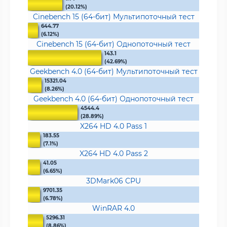
(20.12%)
Cinebench 15 (64-бит) Мультипоточный тест
644.77
(6.12%)
Cinebench 15 (64-бит) Однопоточный тест
143.1
(42.69%)
Geekbench 4.0 (64-бит) Мультипоточный тест
15321.04
(8.26%)
Geekbench 4.0 (64-бит) Однопоточный тест
4544.4
(28.89%)
X264 HD 4.0 Pass 1
183.55
(7.1%)
X264 HD 4.0 Pass 2
41.05
(6.65%)
3DMark06 CPU
9701.35
(6.78%)
WinRAR 4.0
5296.31
(8.86%)