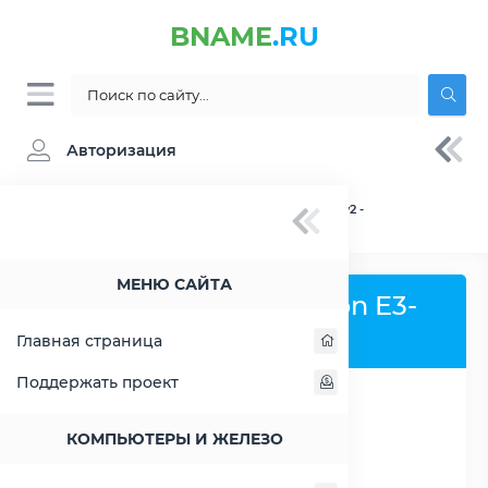
BNAME
.RU
Авторизация
BNAME.RU
» Процессор Intel Xeon E3-1245 v2 -
характеристики, цены, тесты
МЕНЮ САЙТА
Процессор Intel Xeon E3-
1245 v2
Главная страница
Поддержать проект
РАСШИРИТЬ СЛЕВА
КОМПЬЮТЕРЫ И ЖЕЛЕЗО