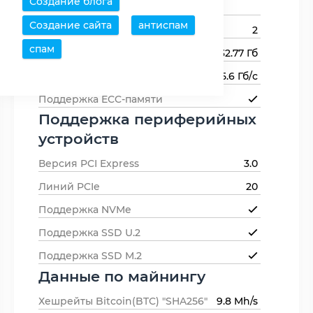
Создание блога
памяти
1600
Создание сайта
антиспам
Каналов памяти
2
спам
Максимальный объем памяти
32.77 Гб
Пропускная способность памяти
25.6 Гб/с
Поддержка ECC-памяти
Поддержка периферийных
устройств
Версия PCI Express
3.0
Линий PCIe
20
Поддержка NVMe
Поддержка SSD U.2
Поддержка SSD M.2
Данные по майнингу
Хешрейты Bitcoin(BTC) "SHA256"
9.8 Mh/s