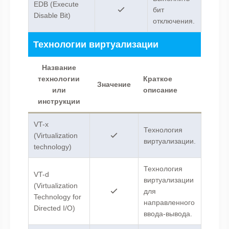
EDB (Execute
бит
Disable Bit)
отключения.
Технологии виртуализации
Название
технологии
Краткое
Значение
или
описание
инструкции
VT-x
Технология
(Virtualization
виртуализации.
technology)
Технология
VT-d
виртуализации
(Virtualization
для
Technology for
направленного
Directed I/O)
ввода-вывода.