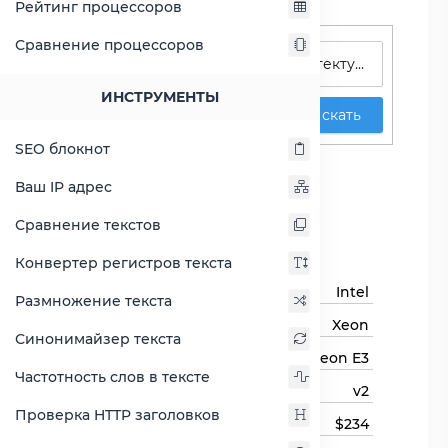
Рейтинг процессоров
Поиск процессоров
Сравнение процессоров
ИНСТРУМЕНТЫ
Искать
SEO блокнот
Xeon E3-1245 v2
Ваш IP адрес
Сравнить Xeon E3-1245 v2
Сравнение текстов
Основная информация
Конвертер регистров текста
Бренд
Intel
Размножение текста
Семейство процессоров
Xeon
Синонимайзер текста
Линейка процессора
Xeon E3
Частотность слов в тексте
Модель процессора
v2
Проверка HTTP заголовков
Цена
$234