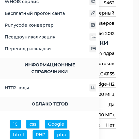
WHOIS сервис
Цена на момент выхода
$462
Тип процессора
Серверный
Бесплатный прогон сайта
Назначение
Для серверов
Punycode конвертер
Дата выхода
14 мая 2012
Псевдоуникализация
Основные харктеристики
Перевод раскладки
Количество ядер
4 ядра
Количество потоков
8 потоков
ИНФОРМАЦИОННЫЕ
СПРАВОЧНИКИ
Сокет (разъём)
LGA1155
Архитектура процессора
Ivy Bridge-H2
HTTP коды
Базовая частота
3400 МГц
ОБЛАКО ТЕГОВ
Авторазгон
Да
Максимальная частота
3800 МГц
1С
css
Google
Свободный множитель процессора
Нет
Процессор
html
PHP
php