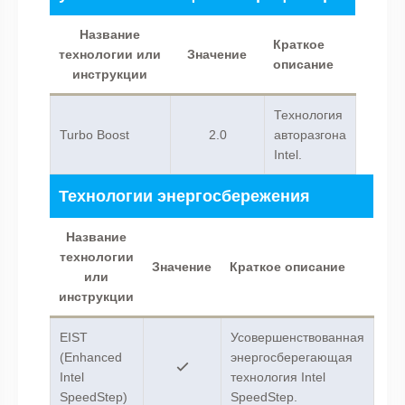
Название
Краткое
технологии или
Значение
описание
инструкции
Технология
Turbo Boost
2.0
авторазгона
Intel.
Технологии энергосбережения
Название
технологии
Значение
Краткое описание
или
инструкции
EIST
Усовершенствованная
(Enhanced
энергосберегающая
Intel
технология Intel
SpeedStep)
SpeedStep.