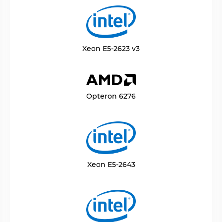
Xeon E5-2623 v3
Opteron 6276
Xeon E5-2643