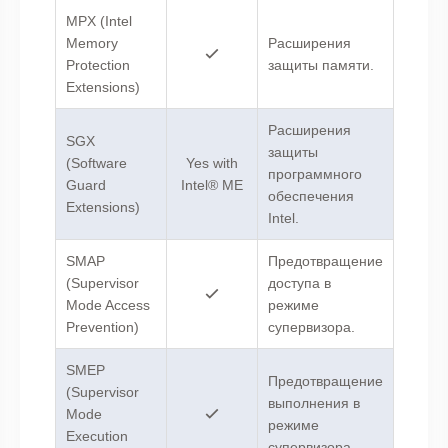
MPX (Intel
Memory
Расширения
Protection
защиты памяти.
Extensions)
Расширения
SGX
защиты
(Software
Yes with
программного
Guard
Intel® ME
обеспечения
Extensions)
Intel.
SMAP
Предотвращение
(Supervisor
доступа в
Mode Access
режиме
Prevention)
супервизора.
SMEP
Предотвращение
(Supervisor
выполнения в
Mode
режиме
Execution
супервизора.