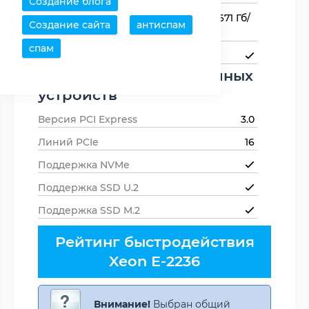
Создание блога
Пропускная способность
42.671 Гб/
Создание сайта
антиспам
памяти
с
спам
Поддержка ECC-памяти
Поддержка периферийных
устройств
Версия PCI Express
3.0
Линий PCIe
16
Поддержка NVMe
Поддержка SSD U.2
Поддержка SSD M.2
Рейтинг быстродействия
Xeon E-2236
Внимание!
Выбран общий