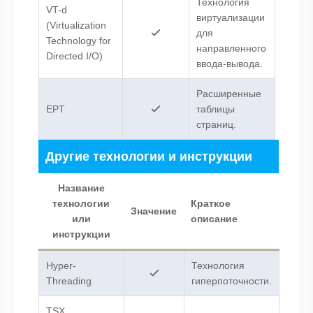
Технология
VT-d
виртуализации
(Virtualization
для
Technology for
направленного
Directed I/O)
ввода-вывода.
Расширенные
EPT
таблицы
страниц.
Другие технологии и инструкции
Название
технологии
Краткое
Значение
или
описание
инструкции
Hyper-
Технология
Threading
гиперпоточности.
TSX