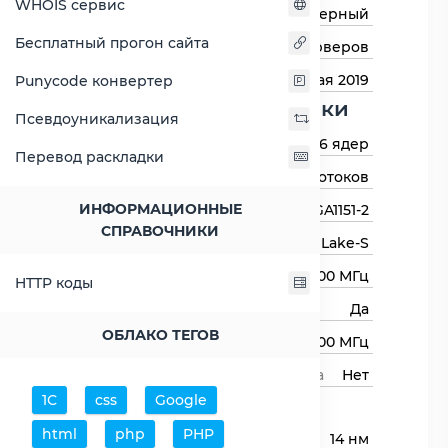
WHOIS сервис
Тип процессора
Серверный
Бесплатный прогон сайта
Назначение
Для серверов
Дата выхода
27 мая 2019
Punycode конвертер
Основные харктеристики
Псевдоуникализация
Количество ядер
6 ядер
Перевод раскладки
Количество потоков
12 потоков
ИНФОРМАЦИОННЫЕ
Сокет (разъём)
LGA1151-2
СПРАВОЧНИКИ
Архитектура процессора
Coffee Lake-S
Базовая частота
3400 МГц
HTTP коды
Авторазгон
Да
ОБЛАКО ТЕГОВ
Максимальная частота
4800 МГц
Свободный множитель процессора
Нет
1С
css
Google
Процессор
html
php
PHP
Технологический процесс
14 нм