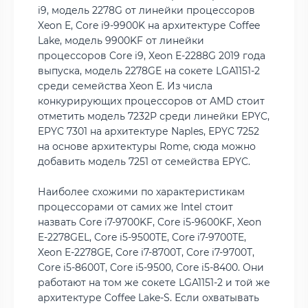
i9, модель 2278G от линейки процессоров
Xeon E, Core i9-9900K на архитектуре Coffee
Lake, модель 9900KF от линейки
процессоров Core i9, Xeon E-2288G 2019 года
выпуска, модель 2278GE на сокете LGA1151-2
среди семейства Xeon E. Из числа
конкурирующих процессоров от AMD стоит
отметить модель 7232P среди линейки EPYC,
EPYC 7301 на архитектуре Naples, EPYC 7252
на основе архитектуры Rome, сюда можно
добавить модель 7251 от семейства EPYC.
Наиболее схожими по характеристикам
процессорами от самих же Intel стоит
назвать Core i7-9700KF, Core i5-9600KF, Xeon
E-2278GEL, Core i5-9500TE, Core i7-9700TE,
Xeon E-2278GE, Core i7-8700T, Core i7-9700T,
Core i5-8600T, Core i5-9500, Core i5-8400. Они
работают на том же сокете LGA1151-2 и той же
архитектуре Coffee Lake-S. Если охватывать