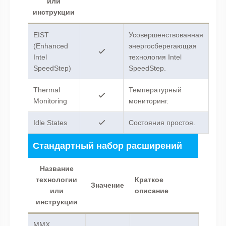
или
инструкции
EIST
Усовершенствованная
(Enhanced
энергосберегающая
Intel
технология Intel
SpeedStep)
SpeedStep.
Thermal
Температурный
Monitoring
мониторинг.
Idle States
Состояния простоя.
Стандартный набор расширений
Название
технологии
Краткое
Значение
или
описание
инструкции
MMX