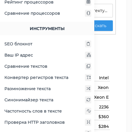
Рейтинг процессоров
Сравнение процессоров
Искать
ИНСТРУМЕНТЫ
Xeon E-2236
SEO блокнот
Сравнить Xeon E-2236
Ваш IP адрес
Основная информация
Сравнение текстов
Конвертер регистров текста
Бренд
Intel
Семейство процессоров
Xeon
Размножение текста
Линейка процессора
Xeon E
Синонимайзер текста
Модель процессора
2236
Частотность слов в тексте
Цена
$360
Проверка HTTP заголовков
Цена на момент выхода
$284