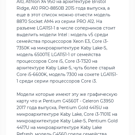
A10, Athlon X4 950 на архитектуре Bristol
Ridge, A10 PRO-8850B 2015 года выпуска, а
еще в этот список можно отнести модель
8870 Socket AM4 из серии PRO A12. На
разъеме LGA1151-1 в числе соперников стоит
выделить модели Intel : модель v5 среди
семейства процессоров Xeon E3, Core i3-
7350K на микроархитектуре Kaby Lake-S,
модель 6500TE LGA1151-1 от семейства
процессоров Core i5, Core i3-7320 на
архитектуре Kaby Lake-S, чуть более старый
Core i5-6600K, модель 7300 на сокете LGA1151-
1 среди серии процессоров Core i3.
Модели которые имеют эту же графическую
карту что и Pentium G4560T - Celeron G3950
2017 года выпуска, Pentium Gold 4415U на
микроархитектуре Kaby Lake, Core i3-7101E на
микроархитектуре Kaby Lake-S, Pentium Gold
4417U на микроархитектуре Kaby Lake
Refresh, модель G4560 среди семейства