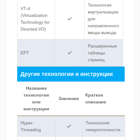
Технология
VT-d
виртуализации
(Virtualization
для
Technology for
направленного
Directed I/O)
ввода-вывода.
Расширенные
EPT
таблицы
страниц.
Другие технологии и инструкции
Название
технологии
Краткое
Значение
или
описание
инструкции
Hyper-
Технология
Threading
гиперпоточности.