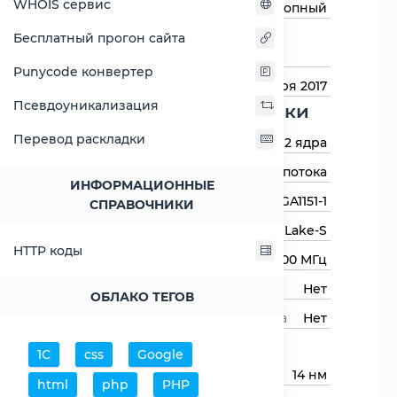
WHOIS сервис
Тип процессора
Десктопный
Назначение
Для настольных
Бесплатный прогон сайта
компьютеров
Punycode конвертер
Дата выхода
3 января 2017
Псевдоуникализация
Основные харктеристики
Перевод раскладки
Количество ядер
2 ядра
Количество потоков
4 потока
ИНФОРМАЦИОННЫЕ
Сокет (разъём)
LGA1151-1
СПРАВОЧНИКИ
Архитектура процессора
Kaby Lake-S
HTTP коды
Базовая частота
2900 МГц
Авторазгон
Нет
ОБЛАКО ТЕГОВ
Свободный множитель процессора
Нет
Процессор
1С
css
Google
Технологический процесс
14 нм
html
php
PHP