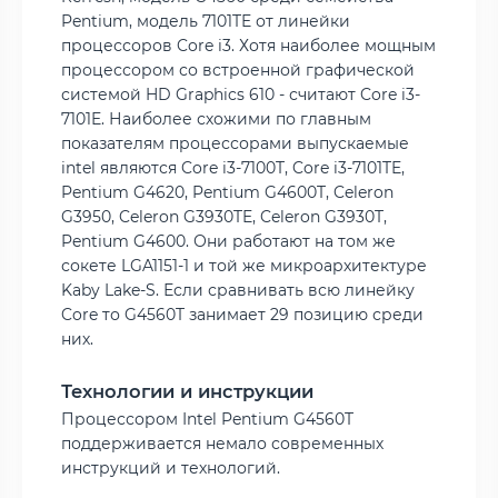
Pentium, модель 7101TE от линейки
процессоров Core i3. Хотя наиболее мощным
процессором со встроенной графической
системой HD Graphics 610 - считают Core i3-
7101E. Наиболее схожими по главным
показателям процессорами выпускаемые
intel являются Core i3-7100T, Core i3-7101TE,
Pentium G4620, Pentium G4600T, Celeron
G3950, Celeron G3930TE, Celeron G3930T,
Pentium G4600. Они работают на том же
сокете LGA1151-1 и той же микроархитектуре
Kaby Lake-S. Если сравнивать всю линейку
Core то G4560T занимает 29 позицию среди
них.
Технологии и инструкции
Процессором Intel Pentium G4560T
поддерживается немало современных
инструкций и технологий.