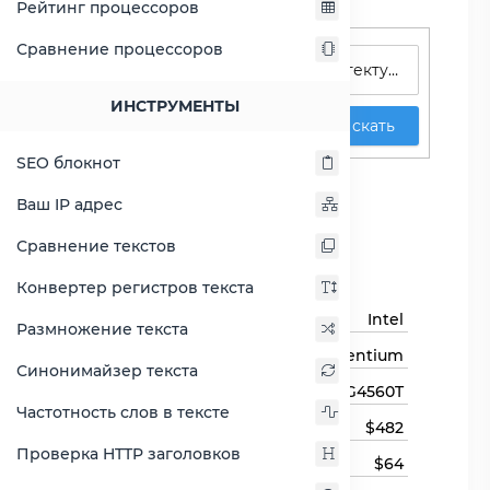
Рейтинг процессоров
Поиск процессоров
Сравнение процессоров
ИНСТРУМЕНТЫ
Искать
SEO блокнот
Pentium G4560T
Ваш IP адрес
Сравнить Pentium G4560T
Сравнение текстов
Основная информация
Конвертер регистров текста
Бренд
Intel
Размножение текста
Семейство процессоров
Pentium
Синонимайзер текста
Модель процессора
G4560T
Частотность слов в тексте
Цена
$482
Проверка HTTP заголовков
Цена на момент выхода
$64