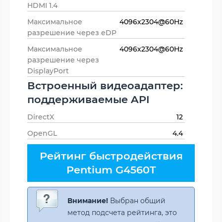
HDMI 1.4
Максимальное
4096x2304@60Hz
разрешение через eDP
Максимальное
4096x2304@60Hz
разрешение через
DisplayPort
Встроенный видеоадаптер:
поддерживаемые API
DirectX
12
OpenGL
4.4
Рейтинг быстродействия
Pentium G4560T
Внимание!
Выбран общий
метод подсчета рейтинга, это