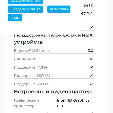
Создание блога
Максимальный объем памяти
64 Гб
Создание сайта
антиспам
Пропускная способность
38.397 Гб/
спам
памяти
с
Поддержка ECC-памяти
Поддержка периферийных
устройств
Версия PCI Express
3.0
Линий PCIe
16
Поддержка NVMe
Поддержка SSD U.2
Поддержка SSD M.2
Встроенный видеоадаптер
Графический
Intel HD Graphics
процессор
610