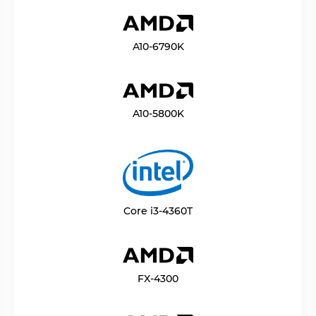
A10-6790K
A10-5800K
Core i3-4360T
FX-4300