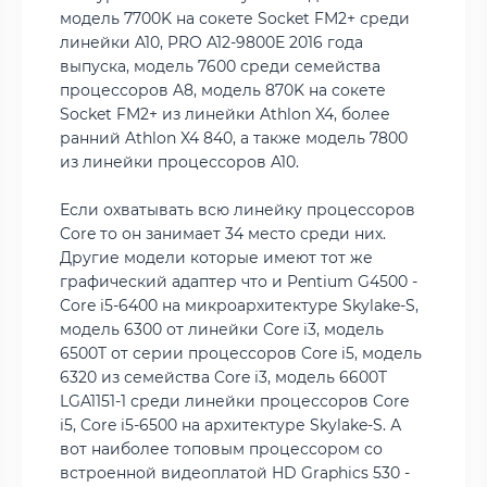
модель 7700K на сокете Socket FM2+ среди
линейки A10, PRO A12-9800E 2016 года
выпуска, модель 7600 среди семейства
процессоров A8, модель 870K на сокете
Socket FM2+ из линейки Athlon X4, более
ранний Athlon X4 840, а также модель 7800
из линейки процессоров A10.
Если охватывать всю линейку процессоров
Core то он занимает 34 место среди них.
Другие модели которые имеют тот же
графический адаптер что и Pentium G4500 -
Core i5-6400 на микроархитектуре Skylake-S,
модель 6300 от линейки Core i3, модель
6500T от серии процессоров Core i5, модель
6320 из семейства Core i3, модель 6600T
LGA1151-1 среди линейки процессоров Core
i5, Core i5-6500 на архитектуре Skylake-S. А
вот наиболее топовым процессором со
встроенной видеоплатой HD Graphics 530 -