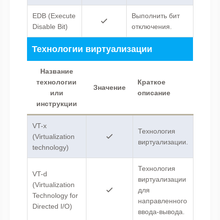
EDB (Execute
Выполнить бит
Disable Bit)
отключения.
Технологии виртуализации
Название
технологии
Краткое
Значение
или
описание
инструкции
VT-x
Технология
(Virtualization
виртуализации.
technology)
Технология
VT-d
виртуализации
(Virtualization
для
Technology for
направленного
Directed I/O)
ввода-вывода.