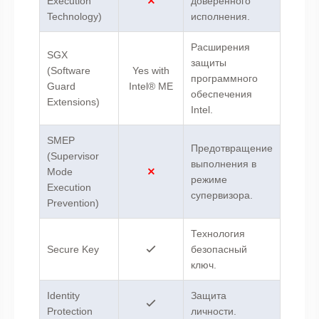
Execution
доверенного
Technology)
исполнения.
Расширения
SGX
защиты
(Software
Yes with
программного
Guard
Intel® ME
обеспечения
Extensions)
Intel.
SMEP
Предотвращение
(Supervisor
выполнения в
Mode
режиме
Execution
супервизора.
Prevention)
Технология
Secure Key
безопасный
ключ.
Identity
Защита
Protection
личности.