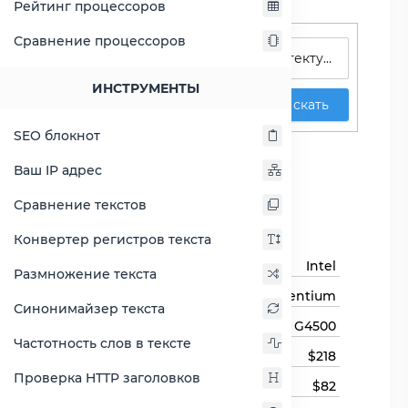
Рейтинг процессоров
Поиск процессоров
Сравнение процессоров
ИНСТРУМЕНТЫ
Искать
SEO блокнот
Pentium G4500
Ваш IP адрес
Сравнить Pentium G4500
Сравнение текстов
Основная информация
Конвертер регистров текста
Бренд
Intel
Размножение текста
Семейство процессоров
Pentium
Синонимайзер текста
Модель процессора
G4500
Частотность слов в тексте
Цена
$218
Проверка HTTP заголовков
Цена на момент выхода
$82