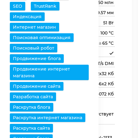
Транзисторов (миллионов)
1350 млн
SEO
TrustRank
Размер кристалла
98.5710.3 мм × 9.57 мм
Индексация
Тепловыделение TDP
51 Вт
Интернет магазин
Максимальная температура
100 °C
Поисковая оптимизация
Максимальная температура корпуса
65 °C
Поисковый робот
Поддержка 64 бит
Продвижение блога
Шина
8 GT/s DMI
Продвижение интернет
Кэш 1-го уровня L1
2x32 + 2x32 Кб
магазина
Кэш 2-го уровня L2
256x2 Кб
Продвижение сайта
Кэш 3-го уровня L3
3072 Кб
Разработка сайта
Оперативная память
Раскрутка блога
Контроллер оперативной
Присутствует
Раскрутка интернет магазина
памяти
Раскрутка сайта
Типы
DDR3L-1600,DDR3L-
оперативной
1333,DDR4-1866,DDR4-2133