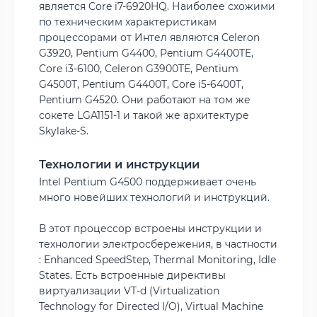
является Core i7-6920HQ. Наиболее схожими
по техническим характеристикам
процессорами от Интел являются Celeron
G3920, Pentium G4400, Pentium G4400TE,
Core i3-6100, Celeron G3900TE, Pentium
G4500T, Pentium G4400T, Core i5-6400T,
Pentium G4520. Они работают на том же
сокете LGA1151-1 и такой же архитектуре
Skylake-S.
Технологии и инструкции
Intel Pentium G4500 поддерживает очень
много новейших технологий и инструкций.
В этот процессор встроены инструкции и
технологии электросбережения, в частности
: Enhanced SpeedStep, Thermal Monitoring, Idle
States. Есть встроенные директивы
виртуализации VT-d (Virtualization
Technology for Directed I/O), Virtual Machine