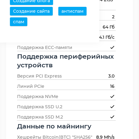
Создание блога
памяти
Создание сайта
антиспам
Каналов памяти
2
спам
Максимальный объем памяти
64 Гб
Пропускная способность памяти
34.1 Гб/с
Поддержка ECC-памяти
Поддержка периферийных
устройств
Версия PCI Express
3.0
Линий PCIe
16
Поддержка NVMe
Поддержка SSD U.2
Поддержка SSD M.2
Данные по майнингу
Хешрейты Bitcoin(BTC) "SHA256"
8.9 Mh/s