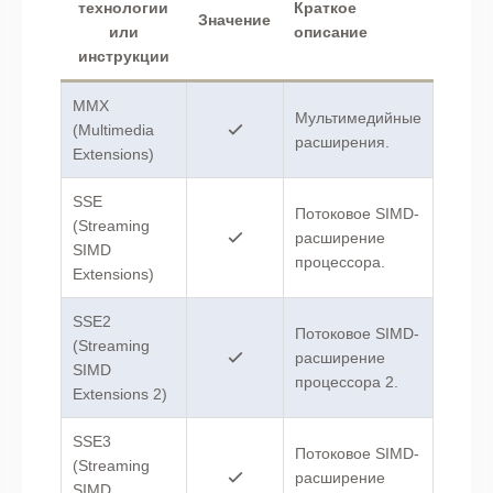
технологии
Краткое
Значение
или
описание
инструкции
MMX
Мультимедийные
(Multimedia
расширения.
Extensions)
SSE
Потоковое SIMD-
(Streaming
расширение
SIMD
процессора.
Extensions)
SSE2
Потоковое SIMD-
(Streaming
расширение
SIMD
процессора 2.
Extensions 2)
SSE3
Потоковое SIMD-
(Streaming
расширение
SIMD