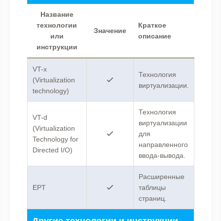
Название
технологии
Краткое
Значение
или
описание
инструкции
VT-x
Технология
(Virtualization
виртуализации.
technology)
Технология
VT-d
виртуализации
(Virtualization
для
Technology for
направленного
Directed I/O)
ввода-вывода.
Расширенные
EPT
таблицы
страниц.
Другие технологии и инструкции