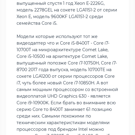
выпущенный спустя 1 год Xeon E-2226G,
модель 2278GEL на сокете LGA1151-2 от серии
Xeon E, модель 9600KF LGA1151-2 среди
семейства Core i5.
Модели которые используют тот же
видеодаптер что и Core i5-8400T - Core i7-
10700T на микроархитектуре Comet Lake,
Core i5-10500 на архитектуре Comet Lake,
выпущенный попозже Core i7-10750H, Core i7-
8700 2017 года выпуска, модель 10700TE на
сокете LGA1200 от серии процессоров Core
i7, чуть более новый Core i7-10850H. А вот
самым мощным процессором со встроенной
видеоплатой UHD Graphics 630 - является
Core i9-10900K. Если брать во внимание всю
серию Core то 8400T занимает 61 позицию
среди них. Самыми похожими по
техническим характеристикам моделями
процессоров под брендом Intel можно