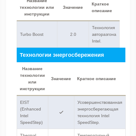
Название
Краткое
технологии или
Значение
описание
инструкции
Технология
Turbo Boost
2.0
авторазгона
Intel.
Технологии энергосбережения
Название
технологии
Значение
Краткое описание
или
инструкции
EIST
Усовершенствованная
(Enhanced
энергосберегающая
Intel
технология Intel
SpeedStep)
SpeedStep.
Thermal
Температурный