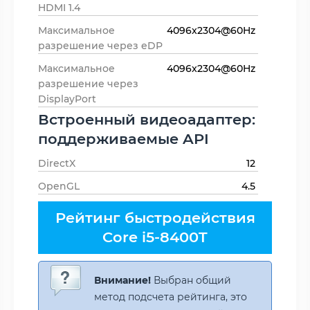
HDMI 1.4
Максимальное
4096x2304@60Hz
разрешение через eDP
Максимальное
4096x2304@60Hz
разрешение через
DisplayPort
Встроенный видеоадаптер:
поддерживаемые API
DirectX
12
OpenGL
4.5
Рейтинг быстродействия
Core i5-8400T
Внимание!
Выбран общий
метод подсчета рейтинга, это