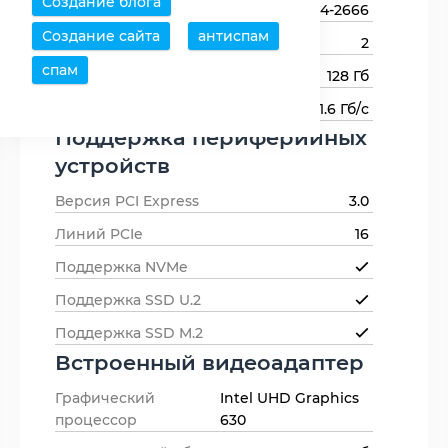
Создание блога
Типы оперативной памяти
DDR4-2666
Создание сайта
антиспам
Каналов памяти
2
спам
Максимальный объем памяти
128 Гб
Пропускная способность памяти
41.6 Гб/с
Поддержка периферийных
устройств
Версия PCI Express
3.0
Линий PCIe
16
Поддержка NVMe
Поддержка SSD U.2
Поддержка SSD M.2
Встроенный видеоадаптер
Графический
Intel UHD Graphics
процессор
630