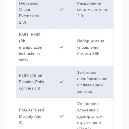
(Advanced
Расширение
Vector
системы команд
Extensions
2.0.
2.0)
BMI1, BMI2
(Bit
Набор команд
manipulation
управления
instructions
битами X86.
sets)
16-битное
F16C (16-bit
преобразование
Floating-Point
с плавающей
conversion)
запятой.
Умножение-
FMA3 (Fused
сложение с
Multiply-Add
однократным
3)
округлением
(FMA3).