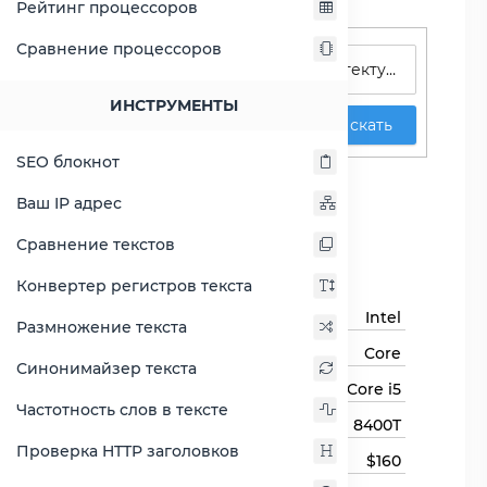
Рейтинг процессоров
Поиск процессоров
Сравнение процессоров
ИНСТРУМЕНТЫ
Искать
SEO блокнот
Core i5-8400T
Ваш IP адрес
Сравнить Core i5-8400T
Сравнение текстов
Основная информация
Конвертер регистров текста
Бренд
Intel
Размножение текста
Семейство процессоров
Core
Синонимайзер текста
Линейка процессора
Core i5
Частотность слов в тексте
Модель процессора
8400T
Проверка HTTP заголовков
Цена
$160