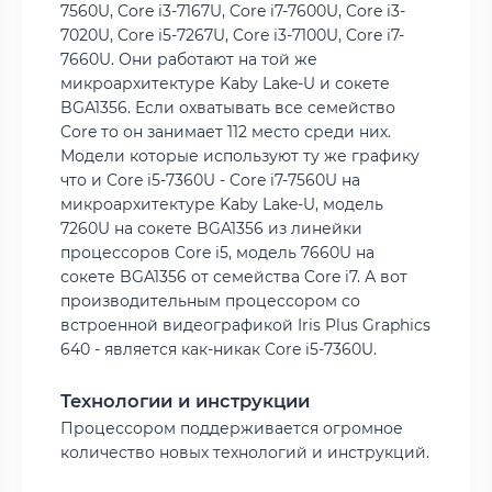
7560U, Core i3-7167U, Core i7-7600U, Core i3-
7020U, Core i5-7267U, Core i3-7100U, Core i7-
7660U. Они работают на той же
микроархитектуре Kaby Lake-U и сокете
BGA1356. Если охватывать все семейство
Core то он занимает 112 место среди них.
Модели которые используют ту же графику
что и Core i5-7360U - Core i7-7560U на
микроархитектуре Kaby Lake-U, модель
7260U на сокете BGA1356 из линейки
процессоров Core i5, модель 7660U на
сокете BGA1356 от семейства Core i7. А вот
производительным процессором со
встроенной видеографикой Iris Plus Graphics
640 - является как-никак Core i5-7360U.
Технологии и инструкции
Процессором поддерживается огромное
количество новых технологий и инструкций.