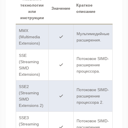
технологии
Краткое
Значение
или
описание
инструкции
MMX
Мультимедийные
(Multimedia
расширения.
Extensions)
SSE
Потоковое SIMD-
(Streaming
расширение
SIMD
процессора.
Extensions)
SSE2
Потоковое SIMD-
(Streaming
расширение
SIMD
процессора 2.
Extensions 2)
SSE3
Потоковое SIMD-
(Streaming
расширение