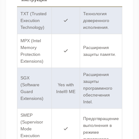
TXT (Trusted
Технология
Execution
доверенного
Technology)
исполнения.
MPX (Intel
Memory
Расширения
Protection
защиты памяти.
Extensions)
Расширения
SGX
защиты
(Software
Yes with
программного
Guard
Intel® ME
обеспечения
Extensions)
Intel.
SMEP
Предотвращение
(Supervisor
выполнения в
Mode
режиме
Execution
супервизора.