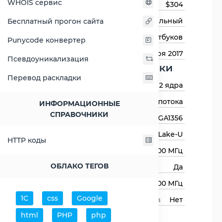
WHOIS сервис
Цена на момент выхода
$304
Тип процессора
Мобильный
Бесплатный прогон сайта
Назначение
Для ноутбуков
Punycode конвертер
Дата выхода
3 января 2017
Псевдоуникализация
Основные харктеристики
Перевод раскладки
Количество ядер
2 ядра
Количество потоков
4 потока
ИНФОРМАЦИОННЫЕ
СПРАВОЧНИКИ
Сокет (разъём)
BGA1356
Архитектура процессора
Kaby Lake-U
HTTP коды
Базовая частота
2300 МГц
ОБЛАКО ТЕГОВ
Авторазгон
Да
Максимальная частота
3600 МГц
1С
css
Google
Свободный множитель процессора
Нет
Процессор
html
PHP
php