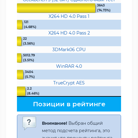
3643
(74.73%)
X264 HD 4.0 Pass 1
121
(4.68%)
X264 HD 4.0 Pass 2
22
(3.56%)
3DMark06 CPU
5012.79
(3.51%)
WinRAR 4.0
3404
(5.7%)
TrueCrypt AES
2.2
(8.46%)
Позиции в рейтинге
Внимание!
Выбран общий
метод подсчета рейтинга, это
значит что проценты рейтинга