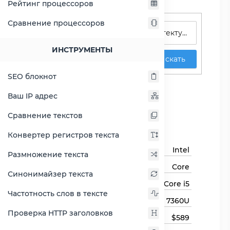
Рейтинг процессоров
Поиск процессоров
Сравнение процессоров
ИНСТРУМЕНТЫ
Искать
SEO блокнот
Core i5-7360U
Ваш IP адрес
Сравнить Core i5-7360U
Сравнение текстов
Основная информация
Конвертер регистров текста
Бренд
Intel
Размножение текста
Семейство процессоров
Core
Синонимайзер текста
Линейка процессора
Core i5
Частотность слов в тексте
Модель процессора
7360U
Проверка HTTP заголовков
Цена
$589