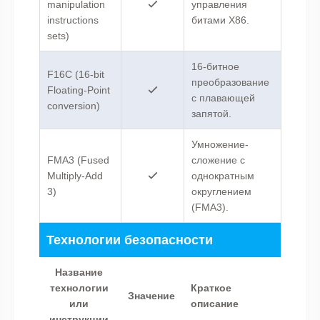
manipulation
управления
instructions
битами X86.
sets)
16-битное
F16C (16-bit
преобразование
Floating-Point
с плавающей
conversion)
запятой.
Умножение-
FMA3 (Fused
сложение с
Multiply-Add
однократным
3)
округлением
(FMA3).
Технологии безопасности
Название
технологии
Краткое
Значение
или
описание
инструкции