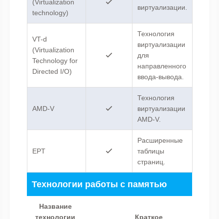
(Virtualization
виртуализации.
technology)
Технология
VT-d
виртуализации
(Virtualization
для
Technology for
направленного
Directed I/O)
ввода-вывода.
Технология
AMD-V
виртуализации
AMD-V.
Расширенные
EPT
таблицы
страниц.
Технологии работы с памятью
Название
технологии
Краткое