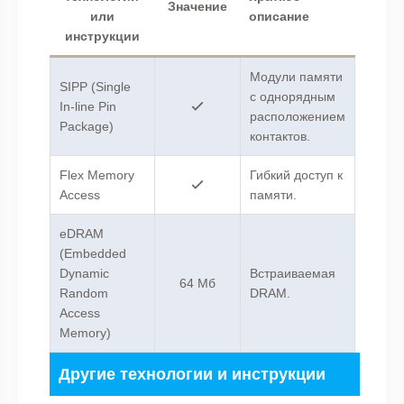
Значение
или
описание
инструкции
Модули памяти
SIPP (Single
с однорядным
In-line Pin
расположением
Package)
контактов.
Flex Memory
Гибкий доступ к
Access
памяти.
eDRAM
(Embedded
Dynamic
Встраиваемая
64 Мб
Random
DRAM.
Access
Memory)
Другие технологии и инструкции