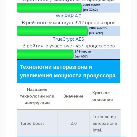
2019 место
(из 3242)
WinRAR 4.0
В рейтинге учавствует 3212 процессоров
2186 место
(из 3212)
TrueCrypt AES
В рейтинге учавствует 457 процессоров
249 место
(из 457)
Технологии авторазгона и
увеличения мощности процессора
Название
Краткое
технологии или
Значение
описание
инструкции
Технология
Turbo Boost
2.0
авторазгона
Intel.