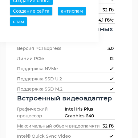
Создание блога
Максимальный объем памяти
32 Гб
Создание сайта
антиспам
Пропускная способность памяти
34.1 Гб/с
спам
Поддержка периферийных
устройств
Версия PCI Express
3.0
Линий PCIe
12
Поддержка NVMe
Поддержка SSD U.2
Поддержка SSD M.2
Встроенный видеоадаптер
Графический
Intel Iris Plus
процессор
Graphics 640
Максимальный объем видеопамяти
32 Гб
Intel® Quick Sync Video