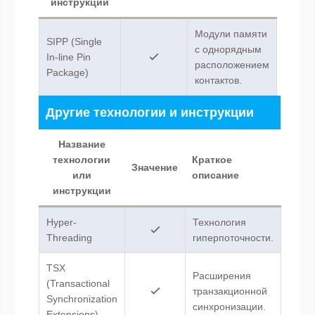
инструкции
Модули памяти
SIPP (Single
с однорядным
In-line Pin
расположением
Package)
контактов.
Другие технологии и инструкции
Название
технологии
Краткое
Значение
или
описание
инструкции
Hyper-
Технология
Threading
гиперпоточности.
TSX
Расширения
(Transactional
транзакционной
Synchronization
синхронизации.
Extensions)