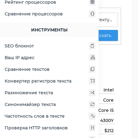
Рейтинг процессоров
Поиск процессоров
Сравнение процессоров
ИНСТРУМЕНТЫ
Искать
SEO блокнот
Core i5-4300Y
Ваш IP адрес
Сравнить Core i5-4300Y
Сравнение текстов
Основная информация
Конвертер регистров текста
Бренд
Intel
Размножение текста
Семейство процессоров
Core
Синонимайзер текста
Линейка процессора
Core i5
Частотность слов в тексте
Модель процессора
4300Y
Проверка HTTP заголовков
Цена
$212