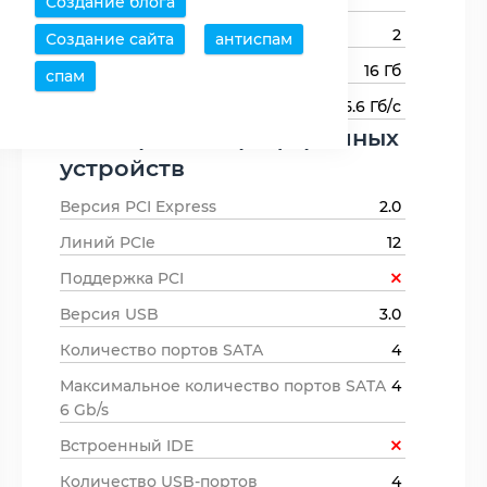
Создание блога
Каналов памяти
2
Создание сайта
антиспам
Максимальный объем памяти
16 Гб
спам
Пропускная способность памяти
25.6 Гб/с
Поддержка периферийных
устройств
Версия PCI Express
2.0
Линий PCIe
12
Поддержка PCI
Версия USB
3.0
Количество портов SATA
4
Максимальное количество портов SATA
4
6 Gb/s
Встроенный IDE
Количество USB-портов
4