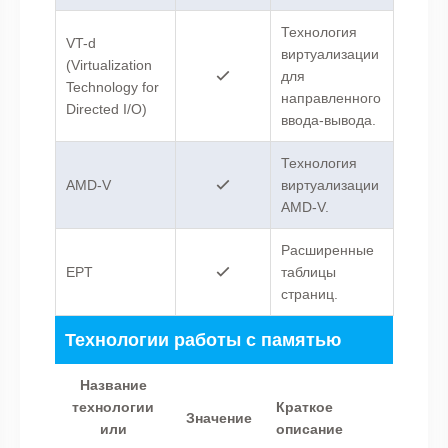
Технология
VT-d
виртуализации
(Virtualization
для
Technology for
направленного
Directed I/O)
ввода-вывода.
Технология
AMD-V
виртуализации
AMD-V.
Расширенные
EPT
таблицы
страниц.
Технологии работы с памятью
Название
технологии
Краткое
Значение
или
описание