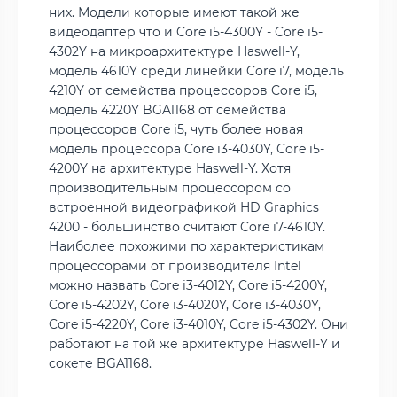
них. Модели которые имеют такой же
видеодаптер что и Core i5-4300Y - Core i5-
4302Y на микроархитектуре Haswell-Y,
модель 4610Y среди линейки Core i7, модель
4210Y от семейства процессоров Core i5,
модель 4220Y BGA1168 от семейства
процессоров Core i5, чуть более новая
модель процессора Core i3-4030Y, Core i5-
4200Y на архитектуре Haswell-Y. Хотя
производительным процессором со
встроенной видеографикой HD Graphics
4200 - большинство считают Core i7-4610Y.
Наиболее похожими по характеристикам
процессорами от производителя Intel
можно назвать Core i3-4012Y, Core i5-4200Y,
Core i5-4202Y, Core i3-4020Y, Core i3-4030Y,
Core i5-4220Y, Core i3-4010Y, Core i5-4302Y. Они
работают на той же архитектуре Haswell-Y и
сокете BGA1168.