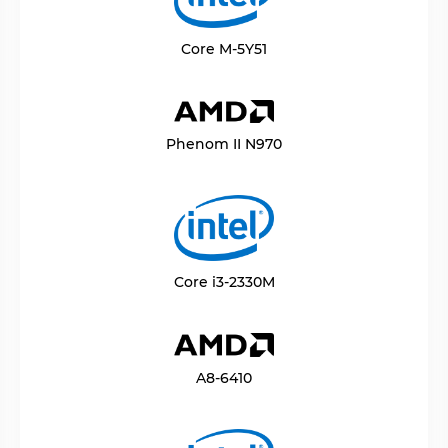
Core M-5Y51
Phenom II N970
Core i3-2330M
A8-6410