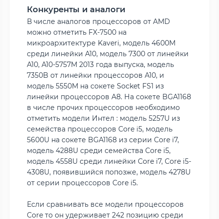
Конкуренты и аналоги
В числе аналогов процессоров от AMD
можно отметить FX-7500 на
микроархитектуре Kaveri, модель 4600M
среди линейки A10, модель 7300 от линейки
A10, A10-5757M 2013 года выпуска, модель
7350B от линейки процессоров A10, и
модель 5550M на сокете Socket FS1 из
линейки процессоров A8. На сокете BGA1168
в числе прочих процессоров необходимо
отметить модели Интел : модель 5257U из
семейства процессоров Core i5, модель
5600U на сокете BGA1168 из серии Core i7,
модель 4288U среди семейства Core i5,
модель 4558U среди линейки Core i7, Core i5-
4308U, появившийся попозже, модель 4278U
от серии процессоров Core i5.
Если сравнивать все модели процессоров
Core то он удерживает 242 позицию среди