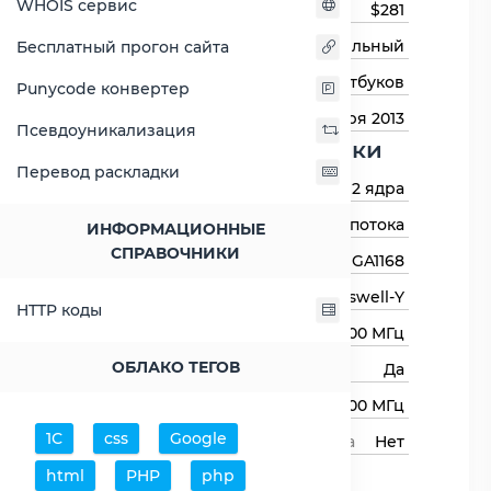
WHOIS сервис
Цена на момент выхода
$281
Тип процессора
Мобильный
Бесплатный прогон сайта
Назначение
Для ноутбуков
Punycode конвертер
Дата выхода
1 сентября 2013
Псевдоуникализация
Основные харктеристики
Перевод раскладки
Количество ядер
2 ядра
Количество потоков
4 потока
ИНФОРМАЦИОННЫЕ
СПРАВОЧНИКИ
Сокет (разъём)
BGA1168
Архитектура процессора
Haswell-Y
HTTP коды
Базовая частота
1600 МГц
ОБЛАКО ТЕГОВ
Авторазгон
Да
Максимальная частота
2300 МГц
1С
css
Google
Свободный множитель процессора
Нет
Процессор
html
PHP
php