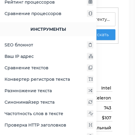
Рейтинг процессоров
Поиск процессоров
Сравнение процессоров
ИНСТРУМЕНТЫ
Искать
SEO блокнот
Celeron M 743
Ваш IP адрес
Сравнить Celeron M 743
Сравнение текстов
Основная информация
Конвертер регистров текста
Бренд
Intel
Размножение текста
Семейство процессоров
Celeron
Синонимайзер текста
Модель процессора
743
Частотность слов в тексте
Цена на момент выхода
$107
Проверка HTTP заголовков
Тип процессора
Мобильный