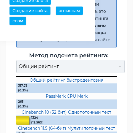
Создание блога
Внимание!
Выбран общий
Создание сайта
антиспам
метод подсчета рейтинга, это
значит что проценты рейтинга
спам
расчитывается
относительно
самого мощного процессора
учавствующего на нашем сайте.
Метод подсчета рейтинга:
Общий рейтинг быстродейтсвия
317.75
(0.3%)
PassMark CPU Mark
263
(0.3%)
Cinebench 10 (32 бит) Однопоточный тест
1324
(12.56%)
Cinebench 11.5 (64-бит) Мультипоточный тест