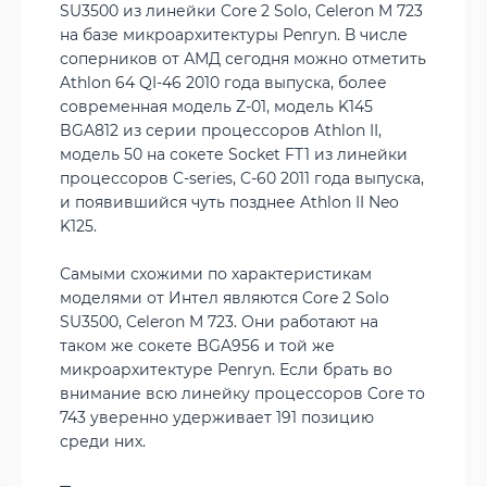
SU3500 из линейки Core 2 Solo, Celeron M 723
на базе микроархитектуры Penryn. В числе
соперников от АМД сегодня можно отметить
Athlon 64 QI-46 2010 года выпуска, более
современная модель Z-01, модель K145
BGA812 из серии процессоров Athlon II,
модель 50 на сокете Socket FT1 из линейки
процессоров C-series, C-60 2011 года выпуска,
и появившийся чуть позднее Athlon II Neo
K125.
Самыми схожими по характеристикам
моделями от Интел являются Core 2 Solo
SU3500, Celeron M 723. Они работают на
таком же сокете BGA956 и той же
микроархитектуре Penryn. Если брать во
внимание всю линейку процессоров Core то
743 уверенно удерживает 191 позицию
среди них.