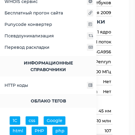
WHOIS сервис
Назначение
Для ноутбуков
Дата выхода
1 сентября 2009
Бесплатный прогон сайта
Основные харктеристики
Punycode конвертер
Количество ядер
1 ядро
Псевдоуникализация
Количество потоков
1 поток
Перевод раскладки
Сокет (разъём)
BGA956
Архитектура процессора
Penryn
ИНФОРМАЦИОННЫЕ
СПРАВОЧНИКИ
Базовая частота
1300 МГц
Авторазгон
Нет
HTTP коды
Свободный множитель процессора
Нет
Процессор
ОБЛАКО ТЕГОВ
Технологический процесс
45 нм
1С
css
Google
Транзисторов (миллионов)
410 млн
html
PHP
php
Размер кристалла
107