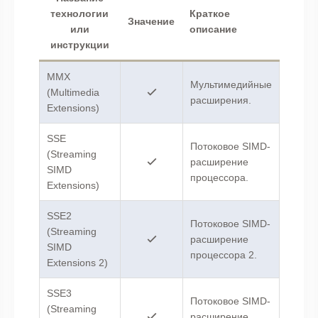
технологии
Краткое
Значение
или
описание
инструкции
MMX
Мультимедийные
(Multimedia
расширения.
Extensions)
SSE
Потоковое SIMD-
(Streaming
расширение
SIMD
процессора.
Extensions)
SSE2
Потоковое SIMD-
(Streaming
расширение
SIMD
процессора 2.
Extensions 2)
SSE3
Потоковое SIMD-
(Streaming
расширение