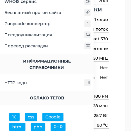
Год выхода
2001
WHOIS сервис
Основные харктеристики
Бесплатный прогон сайта
Количество ядер
1 ядро
Punycode конвертер
Количество потоков
1 поток
Псевдоуникализация
Сокет (разъём)
Socket 370
Перевод раскладки
Архитектура процессора
Coppermine
Базовая частота
850 МГц
ИНФОРМАЦИОННЫЕ
СПРАВОЧНИКИ
Авторазгон
Нет
Свободный множитель процессора
Нет
HTTP коды
Процессор
Технологический процесс
180 нм
ОБЛАКО ТЕГОВ
Транзисторов (миллионов)
28 млн
Тепловыделение TDP
25.7 Вт
1С
css
Google
Максимальная температура
80 °C
html
php
PHP