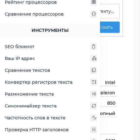
Рейтинг процессоров
Сравнение процессоров
Искать
ИНСТРУМЕНТЫ
Celeron 850
SEO блокнот
Сравнить Celeron 850
Ваш IP адрес
Основная информация
Сравнение текстов
Конвертер регистров текста
Бренд
Intel
Семейство процессоров
Celeron
Размножение текста
Модель процессора
850
Синонимайзер текста
Тип процессора
Десктопный
Частотность слов в тексте
Назначение
Для настольных
Проверка HTTP заголовков
компьютеров