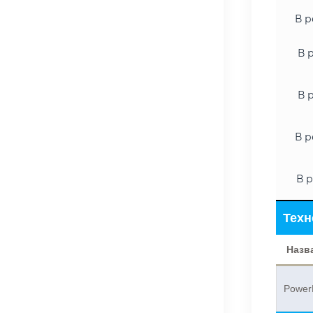
В р
В 
В 
В р
В р
Техн
Назв
Power