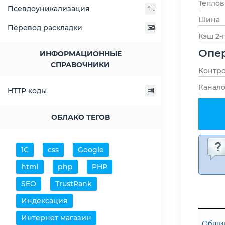
Тепло
Псевдоуникализация
Шина
Перевод раскладки
Кэш 2-
Опер
ИНФОРМАЦИОННЫЕ
СПРАВОЧНИКИ
Контро
Канало
HTTP коды
ОБЛАКО ТЕГОВ
1С
css
Google
html
php
PHP
SEO
TrustRank
Индексация
Интернет магазин
Общий