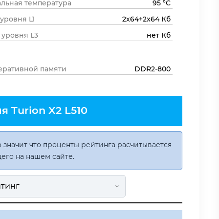
льная температура
95 °C
 уровня L1
2x64+2x64 Кб
 уровня L3
нет Кб
еративной памяти
DDR2-800
 Turion X2 L510
 значит что проценты рейтинга расчитывается
его на нашем сайте.