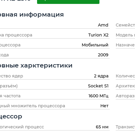
овная информация
Amd
Семейст
ка процессора
Turion X2
Модель 
оцессора
Мобильный
Назнач
хода
2009
овные харктеристики
ство ядер
2 ядра
Количес
(разъём)
Socket S1
Архитек
я частота
1600 МГц
Автораз
дный множитель процессора
Нет
цессор
огический процесс
65 нм
Транзис