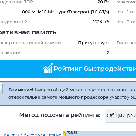
выделение TDP
20 Вт
Максима
800 MHz 16-bit HyperTransport (1.6 GT/s)
Кэш 1-го
го уровня L2
1024 Кб
Кэш 3-го
ативная память
ллер оперативной памяти
Присутствует
Типы оп
в памяти
2
Рейтинг быстродействия
Внимание!
Выбран общий метод подсчета рейтинга, это
относительно самого мощного процессора
учавствующ
Метод подсчета рейтинга:
728.55
 рейтинг быстродейтсвия