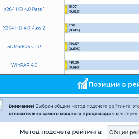
16.07
X264 HD 4.0 Pass 1
(0.62%)
3.78
X264 HD 4.0 Pass 2
(0.61%)
979.57
3DMark06 CPU
(0.69%)
410.26
WinRAR 4.0
(0.69%)
Позиции в ре
Внимание!
Выбран общий метод подсчета рейтинга, это
относительно самого мощного процессора
учавствующ
Метод подсчета рейтинга: