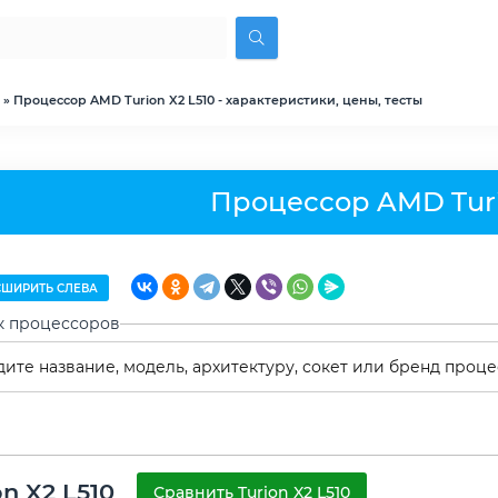
» Процессор AMD Turion X2 L510 - характеристики, цены, тесты
Процессор AMD Turi
ШИРИТЬ СЛЕВА
к процессоров
on X2 L510
Сравнить Turion X2 L510