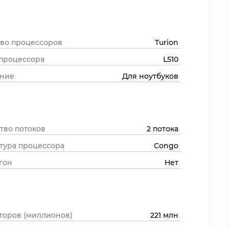
во процессоров
Turion
процессора
L510
ение
Для ноутбуков
тво потоков
2 потока
тура процессора
Congo
гон
Нет
торов (миллионов)
221 млн