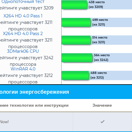
Однопоточный тест
438 место
(из 3209)
ейтинге учавствует 3209
процессоров
X264 HD 4.0 Pass 1
499 место
рейтинге учавствует 3211
(из 3211)
процессоров
X264 HD 4.0 Pass 2
514 место
рейтинге учавствует 3211
(из 3211)
процессоров
3DMark06 CPU
564 место
ейтинге учавствует 3242
(из 3242)
процессора
WinRAR 4.0
488 место
ейтинге учавствует 3212
(из 3212)
процессоров
ологии энергосбережения
ание технологии или инструкции
Значение
Now!