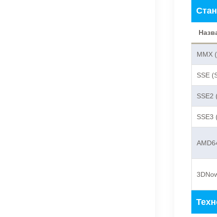
Стан
Назв
MMX (M
SSE (
SSE2 (
SSE3 (
AMD6
3DNow
Техн