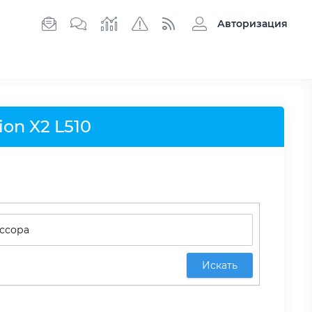
Авторизация
on X2 L510
Искать