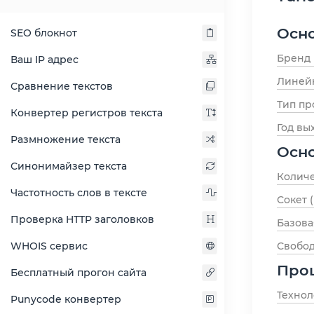
Осн
SEO блокнот
Бренд
Ваш IP адрес
Линей
Сравнение текстов
Тип пр
Конвертер регистров текста
Год вы
Размножение текста
Осн
Синонимайзер текста
Количе
Частотность слов в тексте
Сокет 
Проверка HTTP заголовков
Базова
Свобо
WHOIS сервис
Про
Бесплатный прогон сайта
Технол
Punycode конвертер