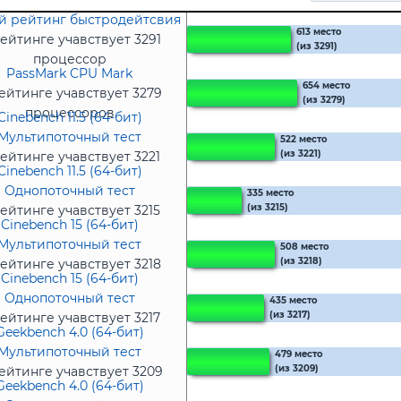
 рейтинг быстродейтсвия
613 место
ейтинге учавствует 3291
(из 3291)
процессор
PassMark CPU Mark
654 место
ейтинге учавствует 3279
(из 3279)
процессоров
Cinebench 11.5 (64-бит)
Мультипоточный тест
522 место
(из 3221)
ейтинге учавствует 3221
Cinebench 11.5 (64-бит)
процессор
Однопоточный тест
335 место
(из 3215)
ейтинге учавствует 3215
Cinebench 15 (64-бит)
процессоров
Мультипоточный тест
508 место
(из 3218)
ейтинге учавствует 3218
Cinebench 15 (64-бит)
процессоров
Однопоточный тест
435 место
(из 3217)
ейтинге учавствует 3217
Geekbench 4.0 (64-бит)
процессоров
Мультипоточный тест
479 место
(из 3209)
ейтинге учавствует 3209
Geekbench 4.0 (64-бит)
процессоров