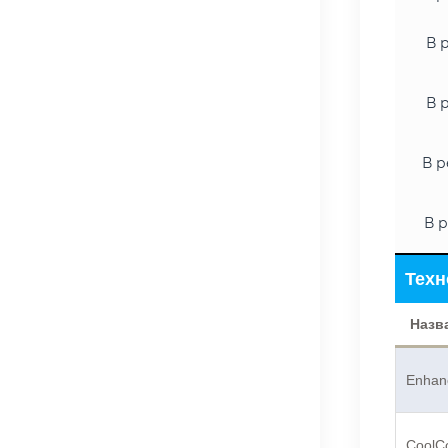
В 
В 
В р
В р
Техн
Назв
Enhan
CoolC