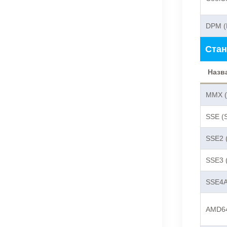
DPM (
Стан
Назв
MMX (M
SSE (
SSE2 (
SSE3 (
SSE4A
AMD6