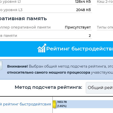
о уровня L1
128x4 Кб
Кэш 2-го
го уровня L3
2048 Кб
ативная память
ллер оперативной памяти
Присутствует
Типы оп
в памяти
2
Рейтинг быстродействи
Внимание!
Выбран общий метод подсчета рейтинга, это
относительно самого мощного процессора
учавствующ
Метод подсчета рейтинга:
1933.78
 рейтинг быстродейтсвия
(1.82%)