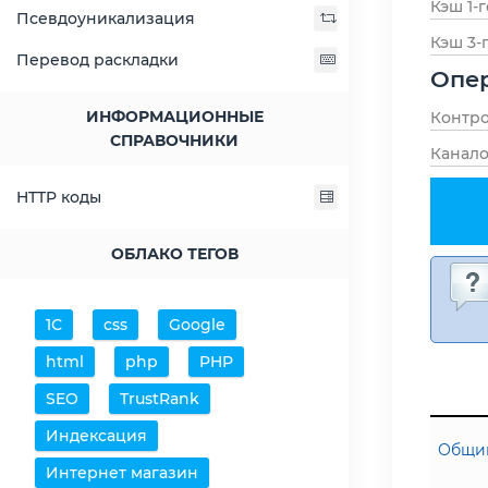
Кэш 1-г
Псевдоуникализация
Кэш 3-
Перевод раскладки
Опер
ИНФОРМАЦИОННЫЕ
Контро
СПРАВОЧНИКИ
Канало
HTTP коды
ОБЛАКО ТЕГОВ
1С
css
Google
html
php
PHP
SEO
TrustRank
Индексация
Общий
Интернет магазин