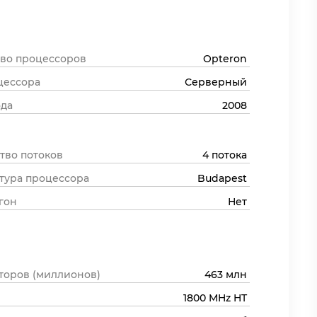
во процессоров
Opteron
цессора
Серверный
ода
2008
тво потоков
4 потока
тура процессора
Budapest
гон
Нет
торов (миллионов)
463 млн
1800 MHz HT