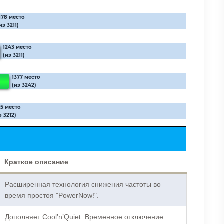
178 место
из 3211)
1243 место
(из 3211)
1377 место
(из 3242)
55 место
з 3212)
Краткое описание
Расширенная технология снижения частоты во
время простоя "PowerNow!".
Дополняет Cool’n’Quiet. Временное отключение