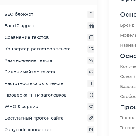
Осн
SEO блокнот
Бренд
Ваш IP адрес
Модел
Сравнение текстов
Назна
Конвертер регистров текста
Осн
Размножение текста
Количе
Синонимайзер текста
Сокет 
Частотность слов в тексте
Базова
Проверка HTTP заголовков
Свобо
Про
WHOIS сервис
Технол
Бесплатный прогон сайта
Тепло
Punycode конвертер