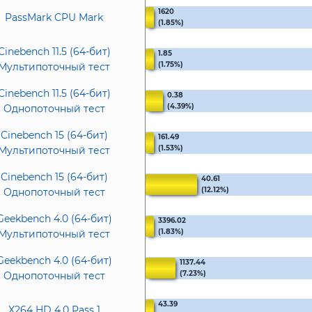
1620
PassMark CPU Mark
(1.85%)
Cinebench 11.5 (64-бит)
1.85
(1.75%)
Мультипоточный тест
Cinebench 11.5 (64-бит)
0.38
(4.39%)
Однопоточный тест
Cinebench 15 (64-бит)
161.49
(1.53%)
Мультипоточный тест
Cinebench 15 (64-бит)
40.61
(12.12%)
Однопоточный тест
Geekbench 4.0 (64-бит)
3396.02
(1.83%)
Мультипоточный тест
Geekbench 4.0 (64-бит)
1137.44
(7.23%)
Однопоточный тест
43.39
X264 HD 4.0 Pass 1