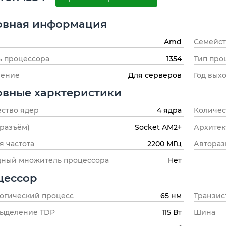
овная информация
Amd
Семейст
ь процессора
1354
Тип про
чение
Для серверов
Год вых
овные харктеристики
ство ядер
4 ядра
Количес
(разъём)
Socket AM2+
Архитек
я частота
2200 МГц
Автораз
дный множитель процессора
Нет
цессор
огический процесс
65 нм
Транзис
выделение TDP
115 Вт
Шина