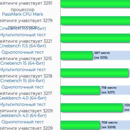
ейтинге учавствует 3291
процессор
PassMark CPU Mark
ейтинге учавствует 3279
процессоров
Cinebench 11.5 (64-бит)
Мультипоточный тест
ейтинге учавствует 3221
Cinebench 11.5 (64-бит)
процессор
Однопоточный тест
587 место
(из 3215)
ейтинге учавствует 3215
Cinebench 15 (64-бит)
процессоров
Мультипоточный тест
ейтинге учавствует 3218
Cinebench 15 (64-бит)
процессоров
Однопоточный тест
718 место
(из 3217)
ейтинге учавствует 3217
Geekbench 4.0 (64-бит)
процессоров
Мультипоточный тест
112
(из
ейтинге учавствует 3209
Geekbench 4.0 (64-бит)
процессоров
Однопоточный тест
708 место
(из 3209)
ейтинге учавствует 3209