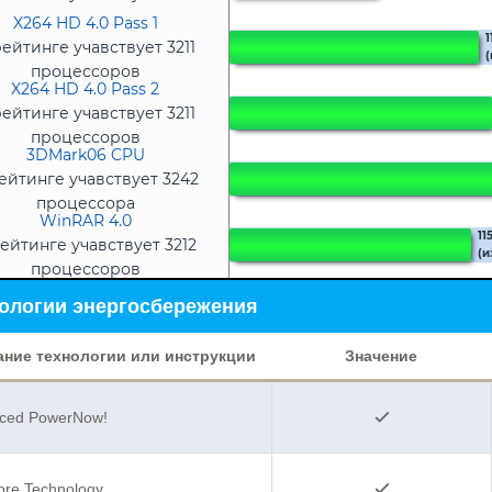
процессоров
X264 HD 4.0 Pass 1
1
рейтинге учавствует 3211
(
процессоров
X264 HD 4.0 Pass 2
рейтинге учавствует 3211
процессоров
3DMark06 CPU
ейтинге учавствует 3242
процессора
WinRAR 4.0
11
ейтинге учавствует 3212
(и
процессоров
ологии энергосбережения
ание технологии или инструкции
Значение
ced PowerNow!
ore Technology