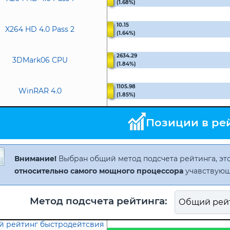
(1.68%)
10.15
X264 HD 4.0 Pass 2
(1.64%)
2634.29
3DMark06 CPU
(1.84%)
1105.98
WinRAR 4.0
(1.85%)
Позиции в ре
Внимание!
Выбран общий метод подсчета рейтинга, это
относительно самого мощного процессора
учавствующ
Метод подсчета рейтинга:
 рейтинг быстродейтсвия