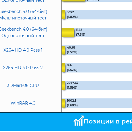
Однопоточный тест
Geekbench 4.0 (64-бит)
3372
(1.82%)
Мультипоточный тест
Geekbench 4.0 (64-бит)
1148
(7.3%)
Однопоточный тест
40.61
X264 HD 4.0 Pass 1
(1.57%)
9.4
X264 HD 4.0 Pass 2
(1.52%)
2277.67
3DMark06 CPU
(1.59%)
1002.1
WinRAR 4.0
(1.68%)
Позиции в ре