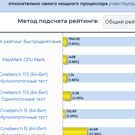
относительно самого мощного процессора
учавствующ
Метод подсчета рейтинга:
1740.92
 рейтинг быстродейтсвия
(1.64%)
1458
PassMark CPU Mark
(1.66%)
Cinebench 11.5 (64-бит)
1.74
(1.65%)
Мультипоточный тест
Cinebench 11.5 (64-бит)
0.36
(4.16%)
Однопоточный тест
Cinebench 15 (64-бит)
152.89
(1.45%)
Мультипоточный тест
Cinebench 15 (64-бит)
42.88
(12.79%)