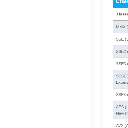
Стан
Назв
MMX (M
SSE (
SSE2 (
SSE3 (
SSSE3
Extens
SSE4 (
AES (I
New In
AVX (A