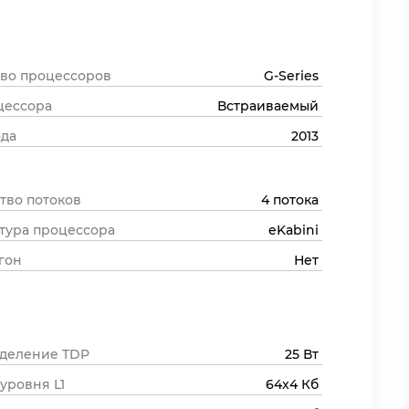
во процессоров
G-Series
цессора
Встраиваемый
ода
2013
тво потоков
4 потока
тура процессора
eKabini
гон
Нет
деление TDP
25 Вт
 уровня L1
64x4 Кб