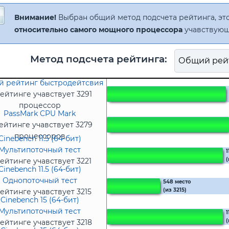
Внимание!
Выбран общий метод подсчета рейтинга, это
относительно самого мощного процессора
учавствующ
Метод подсчета рейтинга:
 рейтинг быстродейтсвия
ейтинге учавствует 3291
процессор
PassMark CPU Mark
ейтинге учавствует 3279
процессоров
Cinebench 11.5 (64-бит)
Мультипоточный тест
1
(
ейтинге учавствует 3221
Cinebench 11.5 (64-бит)
процессор
Однопоточный тест
548 место
(из 3215)
ейтинге учавствует 3215
Cinebench 15 (64-бит)
процессоров
Мультипоточный тест
1
(
ейтинге учавствует 3218