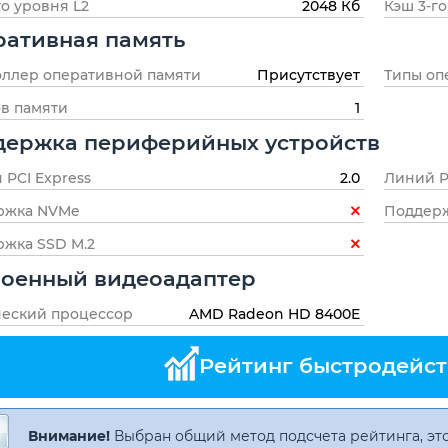
го уровня L2
2048 Кб
Кэш 3-го
ативная память
ллер оперативной памяти
Присутствует
Типы оп
в памяти
1
держка периферийных устройств
 PCI Express
2.0
Линий P
ржка NVMe
Поддерж
жка SSD M.2
роенный видеоадаптер
ческий процессор
AMD Radeon HD 8400E
Рейтинг быстродейст
Внимание!
Выбран общий метод подсчета рейтинга, это