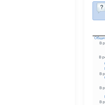
Общий
В р
В р
В р
В р
В р