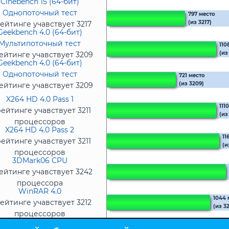
Cinebench 15 (64-бит)
процессоров
Однопоточный тест
797 место
(из 3217)
ейтинге учавствует 3217
Geekbench 4.0 (64-бит)
процессоров
Мультипоточный тест
110
(из
ейтинге учавствует 3209
Geekbench 4.0 (64-бит)
процессоров
Однопоточный тест
721 место
(из 3209)
ейтинге учавствует 3209
процессоров
X264 HD 4.0 Pass 1
111
рейтинге учавствует 3211
(из
процессоров
X264 HD 4.0 Pass 2
11
рейтинге учавствует 3211
(и
процессоров
3DMark06 CPU
ейтинге учавствует 3242
процессора
WinRAR 4.0
1044 
ейтинге учавствует 3212
(из 32
процессоров