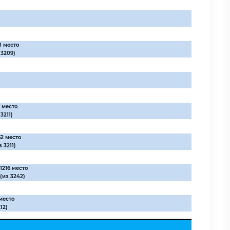
8 место
 3209)
0 место
 3211)
62 место
з 3211)
1216 место
(из 3242)
место
12)