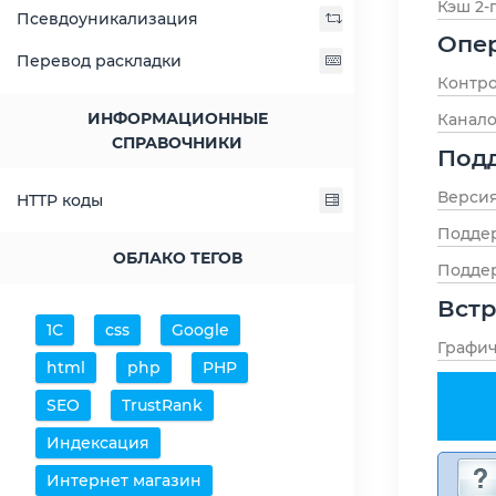
Кэш 2-
Псевдоуникализация
Опер
Перевод раскладки
Контро
ИНФОРМАЦИОННЫЕ
Канало
СПРАВОЧНИКИ
Под
Версия
HTTP коды
Подде
ОБЛАКО ТЕГОВ
Поддер
Вст
1С
css
Google
Графи
html
php
PHP
SEO
TrustRank
Индексация
Интернет магазин