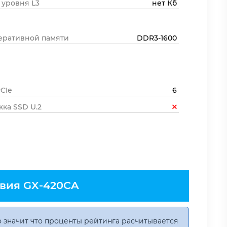
 уровня L3
нет Кб
еративной памяти
DDR3-1600
CIe
6
ка SSD U.2
вия GX-420CA
 значит что проценты рейтинга расчитывается