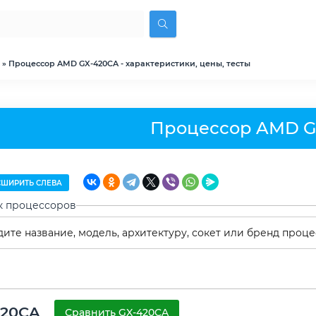
» Процессор AMD GX-420CA - характеристики, цены, тесты
Процессор AMD G
ШИРИТЬ СЛЕВА
к процессоров
420CA
Сравнить GX-420CA