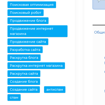
Поисковая оптимизация
Поисковый робот
Продвижение блога
Продвижение интернет
Общий
магазина
Продвижение сайта
Разработка сайта
Раскрутка блога
Раскрутка интернет магазина
Раскрутка сайта
Создание блога
Создание сайта
антиспам
спам