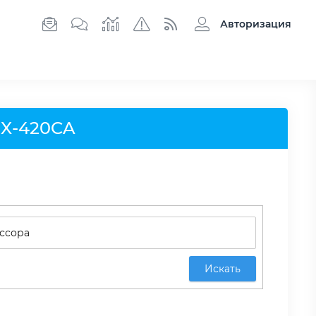
Авторизация
X-420CA
Искать