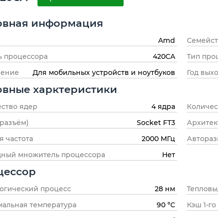
овная информация
Amd
Семейст
ь процессора
420CA
Тип про
чение
Для мобильных устройств и ноутбуков
Год вых
овные харктеристики
ство ядер
4 ядра
Количес
(разъём)
Socket FT3
Архитек
я частота
2000 МГц
Автораз
дный множитель процессора
Нет
цессор
огический процесс
28 нм
Тепловы
альная температура
90 °C
Кэш 1-го