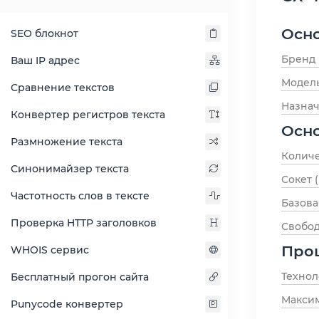
Осн
SEO блокнот
Бренд
Ваш IP адрес
Модел
Сравнение текстов
Назна
Конвертер регистров текста
Осн
Размножение текста
Количе
Синонимайзер текста
Сокет 
Частотность слов в тексте
Базова
Проверка HTTP заголовков
Свобо
Про
WHOIS сервис
Технол
Бесплатный прогон сайта
Максим
Punycode конвертер