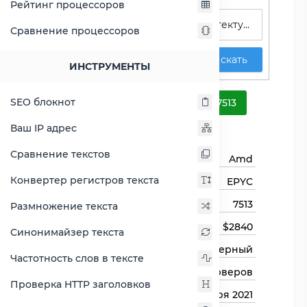
Рейтинг процессоров
Сравнение процессоров
Искать
ИНСТРУМЕНТЫ
EPYC 7513
SEO блокнот
Сравнить EPYC 7513
Ваш IP адрес
Основная информация
Сравнение текстов
Бренд
Amd
Конвертер регистров текста
Семейство процессоров
EPYC
Модель процессора
7513
Размножение текста
Цена на момент выхода
$2840
Синонимайзер текста
Тип процессора
Серверный
Частотность слов в тексте
Назначение
Для серверов
Проверка HTTP заголовков
Дата выхода
12 января 2021