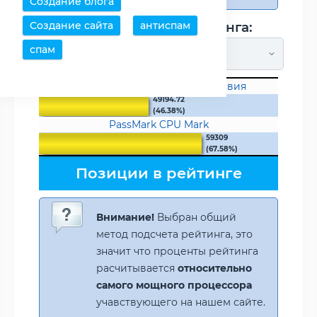
Создание блога
Создание сайта
антиспам
Метод подсчета рейтинга:
спам
Общий рейтинг быстродейтсвия
49194.72
(46.38%)
PassMark CPU Mark
59309
(67.58%)
Позиции в рейтинге
Внимание!
Выбран общий
метод подсчета рейтинга, это
значит что проценты рейтинга
расчитывается
относительно
самого мощного процессора
учавствующего на нашем сайте.