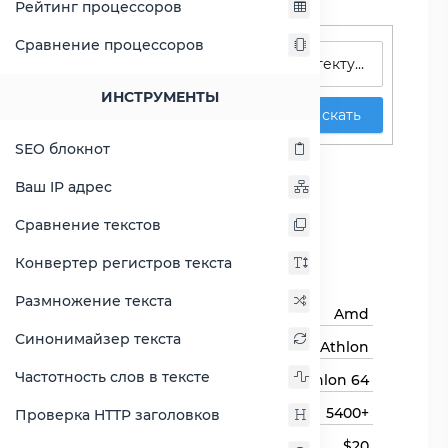
Рейтинг процессоров
Поиск процессоров
Сравнение процессоров
ИНСТРУМЕНТЫ
Искать
SEO блокнот
Athlon 64 X2 5400+
Ваш IP адрес
Сравнить Athlon 64 X2
Сравнение текстов
5400+
Конвертер регистров текста
Основная информация
Размножение текста
Бренд
Amd
Синонимайзер текста
Семейство процессоров
Athlon
Частотность слов в тексте
Линейка процессора
Athlon 64
Модель процессора
5400+
Проверка HTTP заголовков
Цена
$20