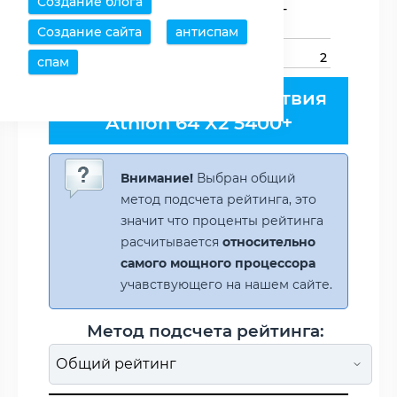
Создание блога
Типы оперативной
DDR2-533,DDR2-
памяти
667,DDR2-800
Создание сайта
антиспам
Каналов памяти
2
спам
Рейтинг быстродействия
Athlon 64 X2 5400+
Внимание!
Выбран общий
метод подсчета рейтинга, это
значит что проценты рейтинга
расчитывается
относительно
самого мощного процессора
учавствующего на нашем сайте.
Метод подсчета рейтинга: