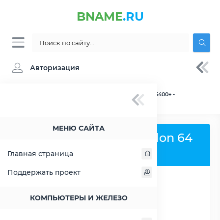
BNAME
.RU
Авторизация
BNAME.RU
» Процессор AMD Athlon 64 X2 5400+ -
характеристики, цены, тесты
МЕНЮ САЙТА
Процессор AMD Athlon 64
X2 5400+
Главная страница
Поддержать проект
РАСШИРИТЬ СЛЕВА
КОМПЬЮТЕРЫ И ЖЕЛЕЗО