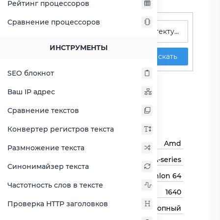
Рейтинг процессоров
Поиск процессоров
Сравнение процессоров
ИНСТРУМЕНТЫ
Искать
SEO блокнот
Athlon 64 LE-1640
Ваш IP адрес
Сравнить Athlon 64 LE-1640
Сравнение текстов
Основная информация
Конвертер регистров текста
Бренд
Amd
Размножение текста
Семейство процессоров
A-series
Синонимайзер текста
Линейка процессора
Athlon 64
Частотность слов в тексте
Модель процессора
1640
Проверка HTTP заголовков
Тип процессора
Десктопный