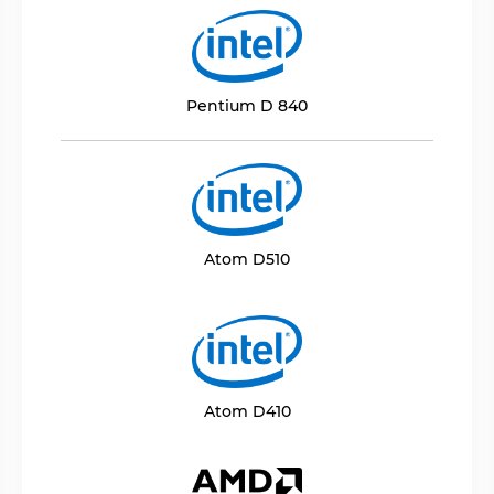
Pentium D 840
Atom D510
Atom D410