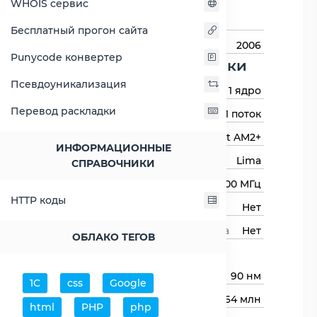
WHOIS сервис
Назначение
Для настольных
компьютеров
Бесплатный прогон сайта
Год выхода
2006
Punycode конвертер
Основные харктеристики
Псевдоуникализация
Количество ядер
1 ядро
Перевод раскладки
Количество потоков
1 поток
Сокет (разъём)
Socket AM2, Socket AM2+
ИНФОРМАЦИОННЫЕ
Архитектура процессора
Lima
СПРАВОЧНИКИ
Базовая частота
2600 МГц
HTTP коды
Авторазгон
Нет
Свободный множитель процессора
Нет
ОБЛАКО ТЕГОВ
Процессор
Технологический процесс
90 нм
1С
css
Google
Транзисторов (миллионов)
164 млн
html
PHP
php