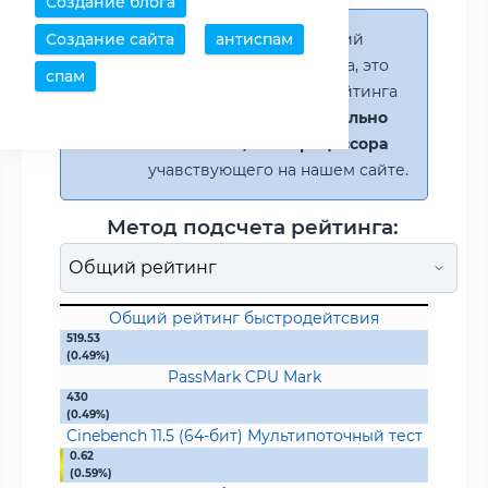
Создание блога
Внимание!
Выбран общий
Создание сайта
антиспам
метод подсчета рейтинга, это
спам
значит что проценты рейтинга
расчитывается
относительно
самого мощного процессора
учавствующего на нашем сайте.
Метод подсчета рейтинга:
Общий рейтинг быстродейтсвия
519.53
(0.49%)
PassMark CPU Mark
430
(0.49%)
Cinebench 11.5 (64-бит) Мультипоточный тест
0.62
(0.59%)