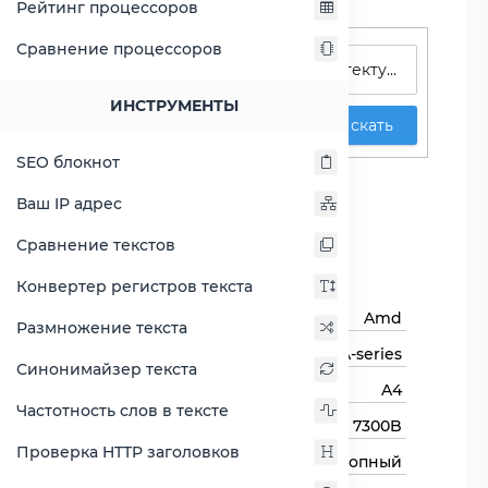
Рейтинг процессоров
Поиск процессоров
Сравнение процессоров
ИНСТРУМЕНТЫ
Искать
SEO блокнот
A4 PRO-7300B
Ваш IP адрес
Сравнить A4 PRO-7300B
Сравнение текстов
Основная информация
Конвертер регистров текста
Бренд
Amd
Размножение текста
Семейство процессоров
A-series
Синонимайзер текста
Линейка процессора
A4
Частотность слов в тексте
Модель процессора
7300B
Проверка HTTP заголовков
Тип процессора
Десктопный