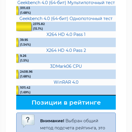
Geekbench 4.0 (64-бит) Мультипоточный тест
3111.03
(1.68%)
Geekbench 4.0 (64-бит) Однопоточный тест
2375.82
(15.1%)
X264 HD 4.0 Pass 1
39.95
(1.54%)
X264 HD 4.0 Pass 2
9.26
(1.5%)
3DMark06 CPU
2408.96
(1.68%)
WinRAR 4.0
1011.42
(1.69%)
Позиции в рейтинге
Внимание!
Выбран общий
метод подсчета рейтинга, это