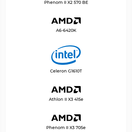
Phenom II X2 570 BE
A6-6420K
Celeron G1610T
Athlon II X3 415e
Phenom II X3 705e