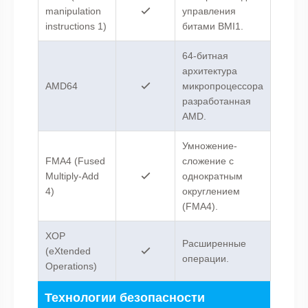
manipulation
управления
instructions 1)
битами BMI1.
64-битная
архитектура
AMD64
микропроцессора
разработанная
AMD.
Умножение-
FMA4 (Fused
сложение с
Multiply-Add
однократным
4)
округлением
(FMA4).
XOP
Расширенные
(eXtended
операции.
Operations)
Технологии безопасности