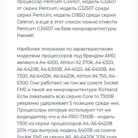
процессор Pentium G3440T, модель G3260T
от серии Pentium, модель G3250T среди
серии Pentium, модель G1850 среди серии
Celeron, а еще в этот список можно отнести
Pentium G3450T на базе микроархитектуры
Haswell.
Наиболее похожими по характеристикам
моделями процессоров под брендом AMD
являются A4-4000, Athlon X2 370K, A4-6320,
A6-6420B, A4-6300B, A4-4020, A6-6400B, A4-
7300, A6-6400K, A6-6420K, Athlon X4 750, A4-
6300. Они работают на том же сокете Socket
FM2 и такой же микроархитектуре Richland.
Если охватывать всю серию Core то 7300B
уверенно удерживает 5 позицию среди них.
Процессоры которые используют тот же
видеодаптер что и A4 PRO-7300B - модель
7300 из серии процессоров A4, A6-6420B
2014 года выпуска, модель 6400B на сокете
Socket FM2 от серии A6, A6-6420K 2014 года