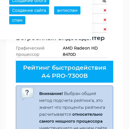
Создание блога
Линий PCIe
16
Создание сайта
антиспам
Поддержка NVMe
Поддержка SSD U.2
спам
Поддержка SSD M.2
Встроенный видеоадаптер
Графический
AMD Radeon HD
процессор
8470D
Рейтинг быстродействия
A4 PRO-7300B
Внимание!
Выбран общий
метод подсчета рейтинга, это
значит что проценты рейтинга
расчитывается
относительно
самого мощного процессора
учавствующего на нашем сайте.