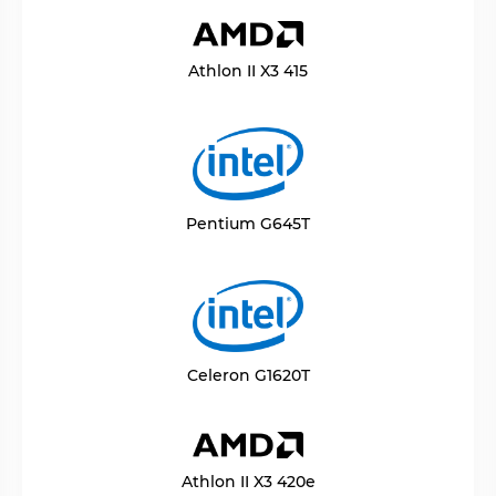
Athlon II X3 415
Pentium G645T
Celeron G1620T
Athlon II X3 420e