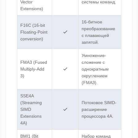
Vector
системы команд.
Extensions)
16-битное
F16C (16-bit
преобразование
Floating-Point
с плавающей
conversion)
запятой.
Умножение-
FMA3 (Fused
сложение с
Multiply-Add
однократным
3)
округлением
(FMA3).
SSE4A
(Streaming
Потоковое SIMD-
SIMD
расширение
Extensions
процессора 4A.
4A)
BMI1 (Bit
Набор команд