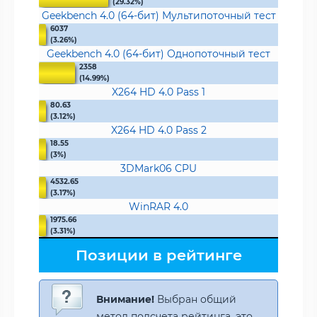
(29.32%)
Geekbench 4.0 (64-бит) Мультипоточный тест
6037
(3.26%)
Geekbench 4.0 (64-бит) Однопоточный тест
2358
(14.99%)
X264 HD 4.0 Pass 1
80.63
(3.12%)
X264 HD 4.0 Pass 2
18.55
(3%)
3DMark06 CPU
4532.65
(3.17%)
WinRAR 4.0
1975.66
(3.31%)
Позиции в рейтинге
Внимание!
Выбран общий
метод подсчета рейтинга, это