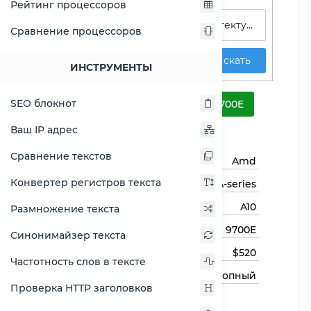
Рейтинг процессоров
Сравнение процессоров
Искать
ИНСТРУМЕНТЫ
A10-9700E
SEO блокнот
Сравнить A10-9700E
Ваш IP адрес
Основная информация
Сравнение текстов
Бренд
Amd
Конвертер регистров текста
Семейство процессоров
A-series
Линейка процессора
A10
Размножение текста
Модель процессора
9700E
Синонимайзер текста
Цена
$520
Частотность слов в тексте
Тип процессора
Десктопный
Проверка HTTP заголовков
Назначение
Для настольных