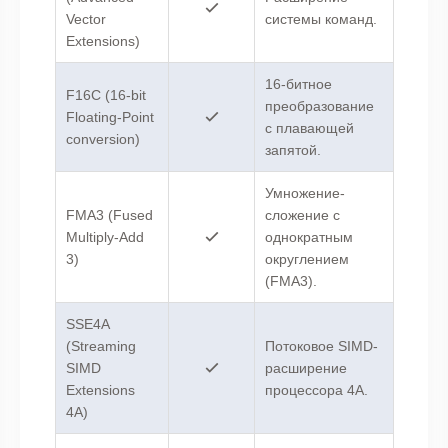
Vector
системы команд.
Extensions)
16-битное
F16C (16-bit
преобразование
Floating-Point
с плавающей
conversion)
запятой.
Умножение-
FMA3 (Fused
сложение с
Multiply-Add
однократным
3)
округлением
(FMA3).
SSE4A
(Streaming
Потоковое SIMD-
SIMD
расширение
Extensions
процессора 4A.
4A)