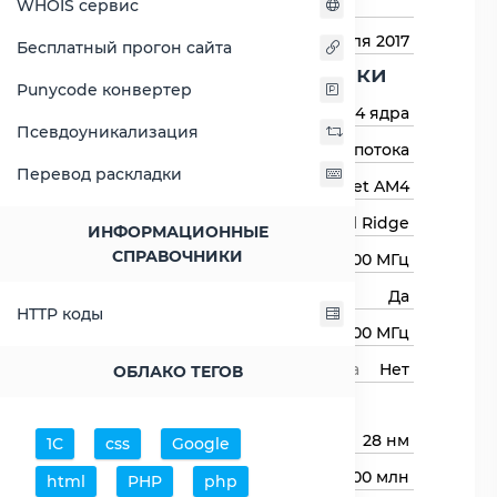
компьютеров
WHOIS сервис
Дата выхода
27 июля 2017
Бесплатный прогон сайта
Основные харктеристики
Punycode конвертер
Количество ядер
4 ядра
Псевдоуникализация
Количество потоков
4 потока
Перевод раскладки
Сокет (разъём)
Socket AM4
Архитектура процессора
Bristol Ridge
ИНФОРМАЦИОННЫЕ
СПРАВОЧНИКИ
Базовая частота
3000 МГц
Авторазгон
Да
HTTP коды
Максимальная частота
3500 МГц
Свободный множитель процессора
Нет
ОБЛАКО ТЕГОВ
Процессор
Технологический процесс
28 нм
1С
css
Google
Транзисторов (миллионов)
3100 млн
html
PHP
php