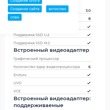
Создание блога
устройств
Создание сайта
антиспам
Версия PCI Express
3.0
спам
Линий PCIe
8
Поддержка NVMe
Поддержка SSD U.2
Поддержка SSD M.2
Встроенный видеоадаптер
Графический процессор
Количество ядер видеопроцессора
6
Enduro
UVD
VCE
Встроенный видеоадаптер:
поддерживаемые