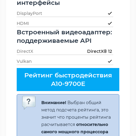
интерфейсы
DisplayPort
HDMI
Встроенный видеоадаптер:
поддерживаемые API
DirectX
DirectX® 12
Vulkan
Рейтинг быстродействия
A10-9700E
Внимание!
Выбран общий
метод подсчета рейтинга, это
значит что проценты рейтинга
расчитывается
относительно
самого мощного процессора