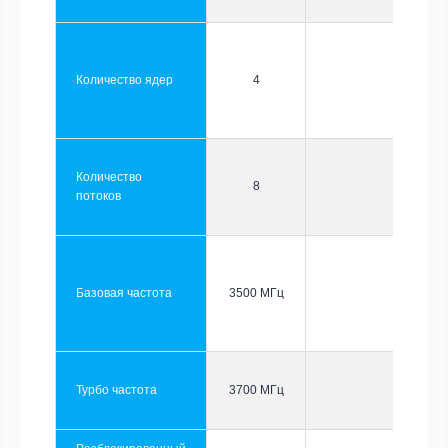
Количество ядер
4
Количество
8
потоков
Базовая частота
3500 МГц
Турбо частота
3700 МГц