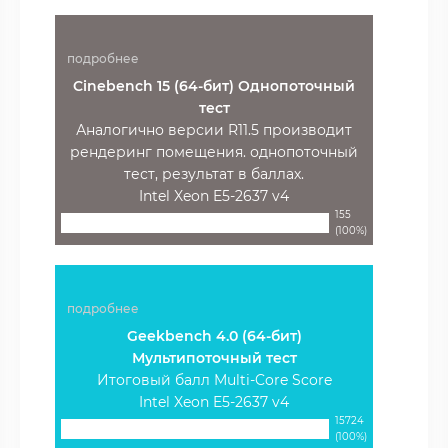
подробнее
Cinebench 15 (64-бит) Однопоточный
тест
Аналогично версии R11.5 производит
рендеринг помещения. однопоточный
тест, результат в баллах.
Intel Xeon E5-2637 v4
155
(100%)
подробнее
Geekbench 4.0 (64-бит)
Мультипоточный тест
Итоговый балл Multi-Core Score
Intel Xeon E5-2637 v4
15724
(100%)