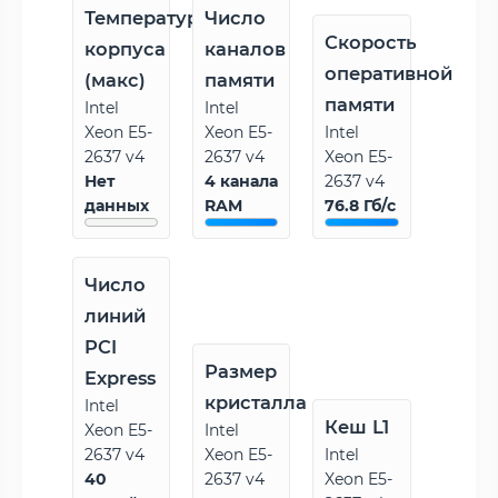
Температура
Число
Скорость
корпуса
каналов
оперативной
(макс)
памяти
памяти
Intel
Intel
Xeon E5-
Xeon E5-
Intel
2637 v4
2637 v4
Xeon E5-
Нет
4 канала
2637 v4
данных
RAM
76.8 Гб/с
Число
линий
PCI
Размер
Express
кристалла
Intel
Кеш L1
Xeon E5-
Intel
2637 v4
Xeon E5-
Intel
40
2637 v4
Xeon E5-