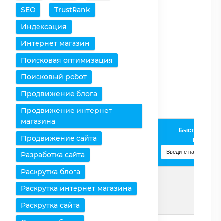
SEO
TrustRank
Очистить таблицу
Индексация
Снять все выделения
Интернет магазин
Поисковая оптимизация
Оставить только
выбранное
Поисковый робот
Удалить выбранное
Продвижение блога
Продвижение интернет
магазина
Intel Xeon
Быстрое доба
Продвижение сайта
Процессоры /
E5-2637
процессо
Характеристики
v4
Разработка сайта
Изменить
Раскрутка блога
Раскрутка интернет магазина
Страница
Подробнее
Раскрутка сайта