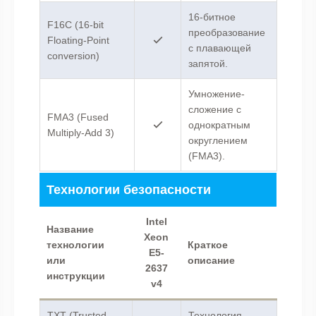
16-битное
F16C (16-bit
преобразование
Floating-Point
с плавающей
conversion)
запятой.
Умножение-
сложение с
FMA3 (Fused
однократным
Multiply-Add 3)
округлением
(FMA3).
Технологии безопасности
Intel
Название
Xeon
технологии
Краткое
E5-
или
описание
2637
инструкции
v4
TXT (Trusted
Технология