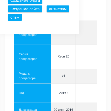
Создание блога
Создание сайта
антиспам
Производитель
Intel
спам
Семейство
Xeon
процессоров
Серия
Xeon E5
процессоров
Модель
v4
процессора
Год
2016 г
Дата выхода
20 июня 2016