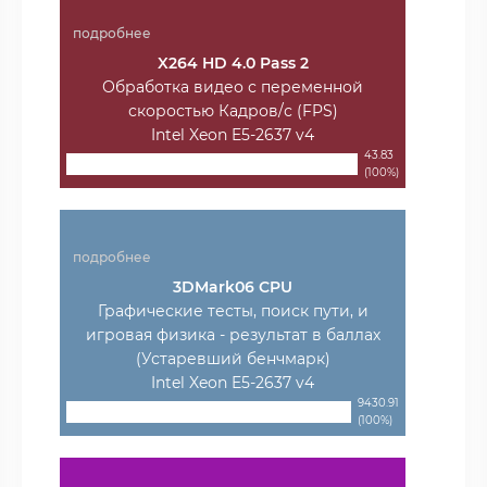
подробнее
X264 HD 4.0 Pass 2
Обработка видео с переменной
скоростью Кадров/с (FPS)
Intel Xeon E5-2637 v4
43.83
(100%)
подробнее
3DMark06 CPU
Графические тесты, поиск пути, и
игровая физика - результат в баллах
(Устаревший бенчмарк)
Intel Xeon E5-2637 v4
9430.91
(100%)