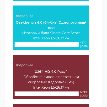
подробнее
Geekbench 4.0 (64-бит) Однопоточный
тест
Итоговый балл Single-Core Score
Intel Xeon E5-2637 v4
4370
(100%)
подробнее
X264 HD 4.0 Pass 1
Обработка видео с постоянной
скоростью Кадров/с (FPS)
Intel Xeon E5-2637 v4
197.59
(100%)