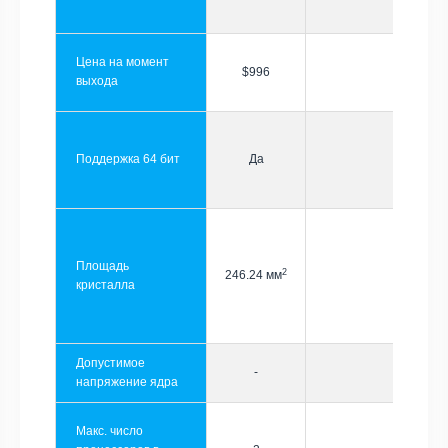
Цена на момент
$996
выхода
Поддержка 64 бит
Да
Площадь
2
246.24 мм
кристалла
Допустимое
-
напряжение ядра
Макс. число