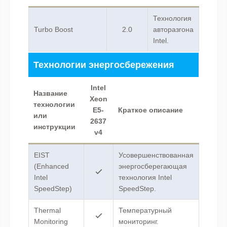
Технология
Turbo Boost
2.0
авторазгона
Intel.
Технологии энергосбережения
Intel
Название
Xeon
технологии
E5-
Краткое описание
или
2637
инструкции
v4
EIST
Усовершенствованная
(Enhanced
энергосберегающая
Intel
технология Intel
SpeedStep)
SpeedStep.
Thermal
Температурный
Monitoring
мониторинг.