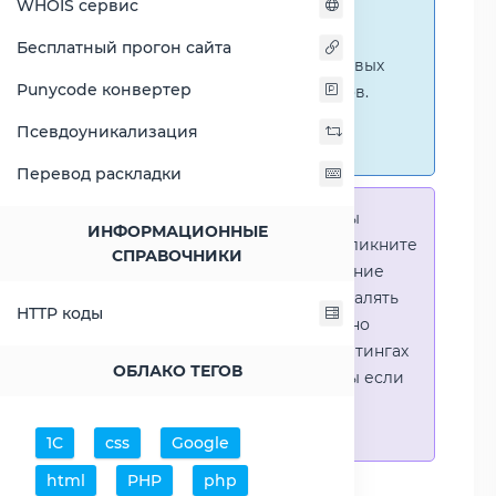
WHOIS сервис
ниже представлены
графические сравнения
Бесплатный прогон сайта
количественных и числовых
Punycode конвертер
параметров процессоров.
Перейти к наглядным
Псевдоуникализация
сравнениям.
Перевод раскладки
Справка:
Для того что-бы
ИНФОРМАЦИОННЫЕ
выделить процессор - кликните
СПРАВОЧНИКИ
на его название. Выделение
позволяет выборочно удалять
HTTP коды
процессоры или наглядно
видеть результаты в рейтингах
ОБЛАКО ТЕГОВ
(Во избежении путаницы если
в таблице несколько
процессоров)
1С
css
Google
html
PHP
php
Добавить процессоры