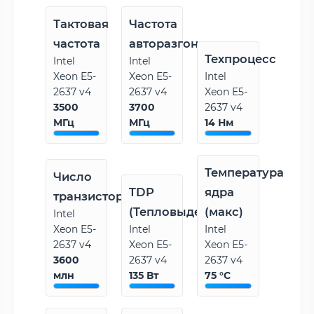
Тактовая
Частота
частота
авторазгона
Техпроцесс
Intel
Intel
Xeon E5-
Xeon E5-
Intel
2637 v4
2637 v4
Xeon E5-
3500
3700
2637 v4
МГц
МГц
14 Нм
Температура
Число
TDP
ядра
транзисторов
(Тепловыделение)
(макс)
Intel
Xeon E5-
Intel
Intel
2637 v4
Xeon E5-
Xeon E5-
3600
2637 v4
2637 v4
млн
135 Вт
75 °C