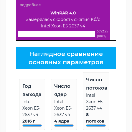
подробнее
WinRAR 4.0
Замерялась скорость сжатия Кб/с
Intel Xeon E5-2637 v4
5392.25
(100%)
Наглядное сравнение
основных параметров
Число
Год
Число
потоков
выхода
ядер
Intel
Intel
Intel
Xeon E5-
Xeon E5-
Xeon E5-
2637 v4
2637 v4
2637 v4
8
2016 г
4 ядра
потоков