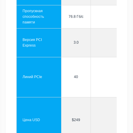
Пропускная
способность
76.8 Гб/с
памяти
Версия PCI
3.0
Express
Линий PCIe
40
Цена USD
$249