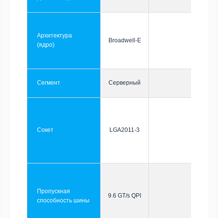
Архитектура
Broadwell-E
(ядро)
Сегмент
Серверный
Сокет
LGA2011-3
Пропускная
9.6 GT/s QPI
способность шины