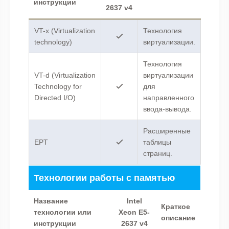
инструкции
2637 v4
VT-x (Virtualization
Технология
technology)
виртуализации.
Технология
VT-d (Virtualization
виртуализации
Technology for
для
Directed I/O)
направленного
ввода-вывода.
Расширенные
EPT
таблицы
страниц.
Технологии работы с памятью
Название
Intel
Краткое
технологии или
Xeon E5-
описание
инструкции
2637 v4