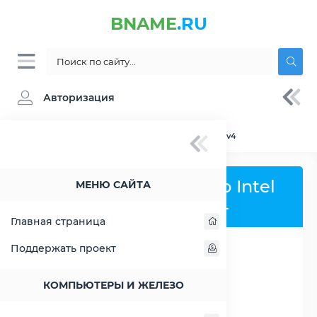
BNAME
.RU
Авторизация
BNAME.RU
» Сравнение Intel Xeon E5-2637 v4
Сравнить процессор Intel
МЕНЮ САЙТА
Xeon E5-2637 v4
Главная страница
Поддержать проект
РАСШИРИТЬ СЛЕВА
КОМПЬЮТЕРЫ И ЖЕЛЕЗО