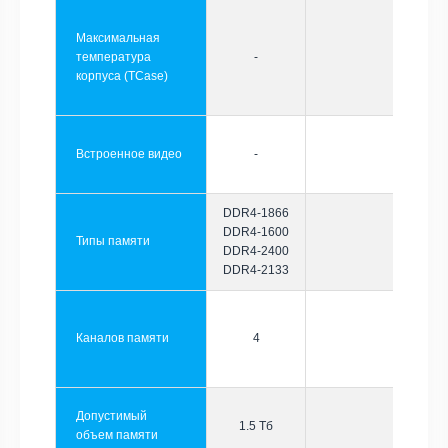
Максимальная
температура
-
корпуса (TCase)
Встроенное видео
-
DDR4-1866
DDR4-1600
Типы памяти
DDR4-2400
DDR4-2133
Каналов памяти
4
Допустимый
1.5 Тб
объем памяти