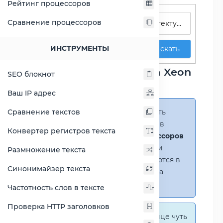
Рейтинг процессоров
Поиск процессоров
Сравнение процессоров
ИНСТРУМЕНТЫ
Искать
Сравнение процессора Xeon
SEO блокнот
E5-2637 v4
Ваш IP адрес
Сравнение текстов
Справка:
Можно добавить
несколько процессоров в
Конвертер регистров текста
сравнение
(до 14 процессоров
в таблице)
. В случае если
Размножение текста
процессоры не помещаются в
Синонимайзер текста
таблицу, появится полоса
прокрутки.
Частотность слов в тексте
Проверка HTTP заголовков
Справка:
На этой странице чуть