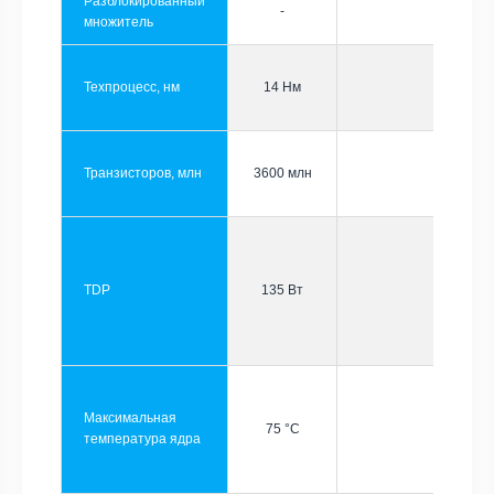
Разблокированный
-
множитель
Техпроцесс, нм
14 Нм
Транзисторов, млн
3600 млн
TDP
135 Вт
Максимальная
75 °C
температура ядра